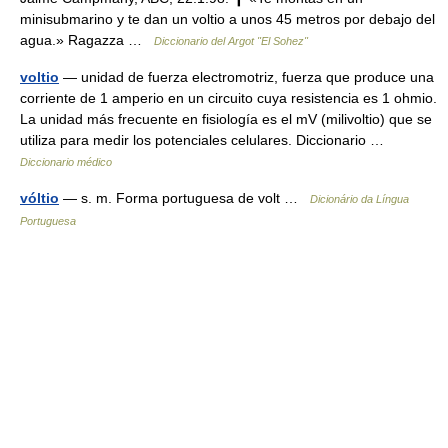
minisubmarino y te dan un voltio a unos 45 metros por debajo del
agua.» Ragazza …
Diccionario del Argot "El Sohez"
voltio
— unidad de fuerza electromotriz, fuerza que produce una
corriente de 1 amperio en un circuito cuya resistencia es 1 ohmio.
La unidad más frecuente en fisiología es el mV (milivoltio) que se
utiliza para medir los potenciales celulares. Diccionario …
Diccionario médico
vóltio
— s. m. Forma portuguesa de volt …
Dicionário da Língua
Portuguesa