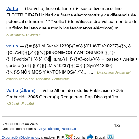
Voltio
— (De Volta, físico italiano.) ► sustantivo masculino
ELECTRICIDAD Unidad de fuerza electromotriz y de diferencia de
potencial o tensión. * * * voltio1 (de «Alessandro Volta», nombre de
un físico italiano que estudió los fenómenos eléctricos) m.… …
Enciclopedia Universal
voltio
— {{＃}}{{LM SynV41239}}{{〓}} {{CLAVE V40237}}{{＼}}
{{CLAVE}}{{／}}{{＼}}SINÓNIMOS Y ANTÓNIMOS:{{／}}
{{［}}voltio{{］}} {{《}}▍ s.m.{{》}} {{※}}col.{{¤}} ＝ paseo • vuelta •
garbeo (col.) {{＃}}{{LM V40237}}{{〓}} {{SynV41239}}
{{＼}}SINÓNIMOS Y ANTÓNIMOS{{／}}… …
Diccionario de uso del
español actual con sinónimos y antónimos
Voltio (álbum)
— Voltio Álbum de estudio Publicación 2005
Grabación 2005 Género(s) Reggaeton, Rap Discográfica …
Wikipedia Español
© Academic, 2000-2026
18+
Contacte con nosotros:
Apoyo técnico
,
Publicidad
Exportación Diccionarios
, creado en PHP,
Joomla,
Drupal,