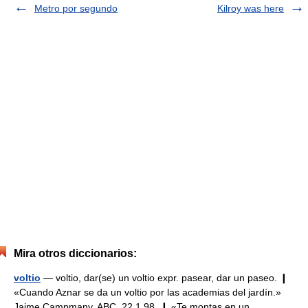
Metro por segundo
Kilroy was here
Mira otros diccionarios:
voltio
— voltio, dar(se) un voltio expr. pasear, dar un paseo. ❙
«Cuando Aznar se da un voltio por las academias del jardín.»
Jaime Campmany, ABC, 22.1.98. ❙ «Te montas en un