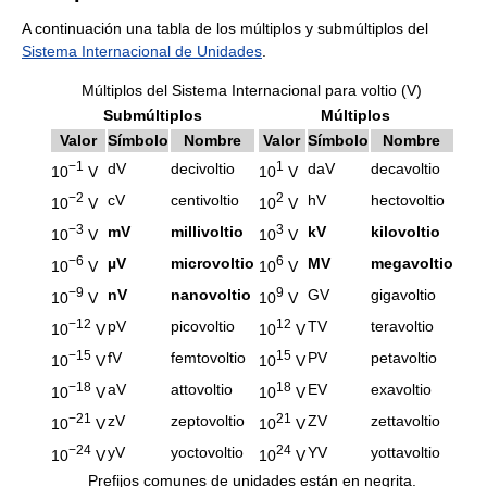
A continuación una tabla de los múltiplos y submúltiplos del
Sistema Internacional de Unidades
.
Múltiplos del Sistema Internacional para voltio (V)
Submúltiplos
Múltiplos
Valor
Símbolo
Nombre
Valor
Símbolo
Nombre
−1
1
dV
decivoltio
daV
decavoltio
10
V
10
V
−2
2
cV
centivoltio
hV
hectovoltio
10
V
10
V
−3
3
mV
millivoltio
kV
kilovoltio
10
V
10
V
−6
6
µV
microvoltio
MV
megavoltio
10
V
10
V
−9
9
nV
nanovoltio
GV
gigavoltio
10
V
10
V
−12
12
pV
picovoltio
TV
teravoltio
10
V
10
V
−15
15
fV
femtovoltio
PV
petavoltio
10
V
10
V
−18
18
aV
attovoltio
EV
exavoltio
10
V
10
V
−21
21
zV
zeptovoltio
ZV
zettavoltio
10
V
10
V
−24
24
yV
yoctovoltio
YV
yottavoltio
10
V
10
V
Prefijos comunes de unidades están en negrita.