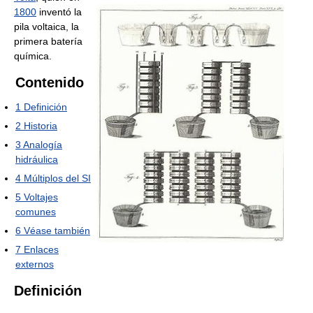
1800
inventó la
pila voltaica, la
primera batería
química.
Contenido
1
Definición
2
Historia
3
Analogía
hidráulica
4
Múltiplos del SI
5
Voltajes
comunes
6
Véase también
7
Enlaces
externos
Definición