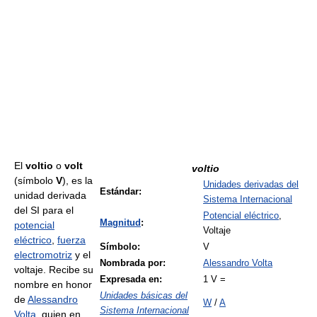
El
voltio
o
volt
voltio
(símbolo
V
), es la
Unidades derivadas del
Estándar:
unidad derivada
Sistema Internacional
del SI para el
Potencial eléctrico
,
Magnitud
:
potencial
Voltaje
eléctrico
,
fuerza
Símbolo:
V
electromotriz
y el
Nombrada por:
Alessandro Volta
voltaje. Recibe su
Expresada en:
1 V =
nombre en honor
Unidades básicas del
de
Alessandro
W
/
A
Sistema Internacional
Volta
, quien en