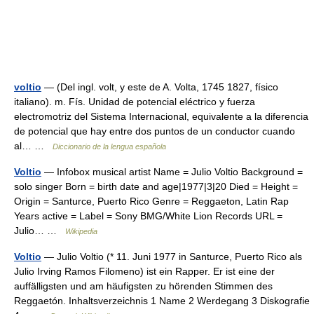
voltio
— (Del ingl. volt, y este de A. Volta, 1745 1827, físico
italiano). m. Fís. Unidad de potencial eléctrico y fuerza
electromotriz del Sistema Internacional, equivalente a la diferencia
de potencial que hay entre dos puntos de un conductor cuando
al… …
Diccionario de la lengua española
Voltio
— Infobox musical artist Name = Julio Voltio Background =
solo singer Born = birth date and age|1977|3|20 Died = Height =
Origin = Santurce, Puerto Rico Genre = Reggaeton, Latin Rap
Years active = Label = Sony BMG/White Lion Records URL =
Julio… …
Wikipedia
Voltio
— Julio Voltio (* 11. Juni 1977 in Santurce, Puerto Rico als
Julio Irving Ramos Filomeno) ist ein Rapper. Er ist eine der
auffälligsten und am häufigsten zu hörenden Stimmen des
Reggaetón. Inhaltsverzeichnis 1 Name 2 Werdegang 3 Diskografie