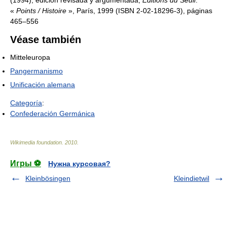
(1994), edición revisada y argumentada,
Éditions du Seuil
.
«
Points / Histoire
», París, 1999 (ISBN 2-02-18296-3), páginas
465–556
Véase también
Mitteleuropa
Pangermanismo
Unificación alemana
Categoría
:
Confederación Germánica
Wikimedia foundation
.
2010
.
Игры ⚽
Нужна курсовая?
Kleinbösingen
Kleindietwil