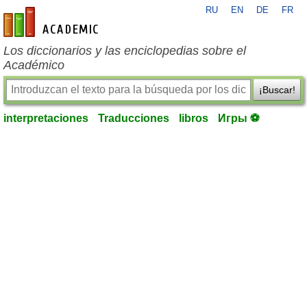
RU
EN
DE
FR
es-academic.com
Los diccionarios y las enciclopedias sobre el
Académico
¡Buscar!
interpretaciones
Traducciones
libros
Игры ⚽