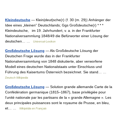
Kleindeutsche
— Klein|deut|sche(r) 〈f. 30 (m. 29)〉 Anhänger der
Idee eines „kleinen“ Deutschlands; Ggs Großdeutsche(r) * * *
Kleindeutsche, im 19. Jahrhundert, v. a. in der Frankfurter
Nationalversammlung 1848/49 die Befürworter einer Lösung der
deutschen… …
Universal-Lexikon
Großdeutsche Lösung
— Als Großdeutsche Lösung der
Deutschen Frage wurde das in der Frankfurter
Nationalversammlung von 1848 diskutierte, aber verworfene
Modell eines deutschen Nationalstaats unter Einschluss und
Führung des Kaisertums Österreich bezeichnet. Sie stand… …
Deutsch Wikipedia
Großdeutsche Lösung
— Solution grande allemande Carte de la
Confédération germanique (1815–1867), base privilégiée pour
l’unité nationale par les partisans de la « grande Allemagne ». Les
deux principales puissances sont le royaume de Prusse, en bleu,
et… …
Wikipédia en Français