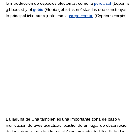
la introducción de especies alóctonas, como la
perca sol
(Lepomis
gibbosus) y el
gobio
(Gobio gobio), son éstas las que constituyen
la principal ictiofauna junto con la
carpa común
(Cyprinus carpio).
La laguna de Uña también es una importante zona de paso y
nidificación de aves acuáticas, existiendo un lugar de observación
de las mismas construido por el Ayuntamiento de Uña. Entre las