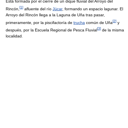
Está formada por el cierre de un dique fluvial del Arroyo del
[
1
]
Rincón,
afluente del río
Júcar
, formando un espacio lagunar. El
Arroyo del Rincón llega a la Laguna de Uña tras pasar,
[
2
]
primeramente, por la piscifactoría de
trucha
común de Uña
y
[
3
]
después, por la Escuela Regional de Pesca Fluvial
de la misma
localidad.