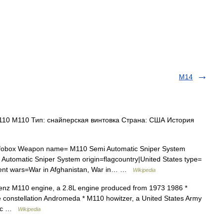
M14
10 M110 Тип: снайперская винтовка Страна: США История
obox Weapon name= M110 Semi Automatic Sniper System
 Automatic Sniper System origin=flagcountry|United States type=
esent wars=War in Afghanistan, War in… …
Wikipedia
enz M110 engine, a 2.8L engine produced from 1973 1986 *
the constellation Andromeda * M110 howitzer, a United States Army
atic …
Wikipedia