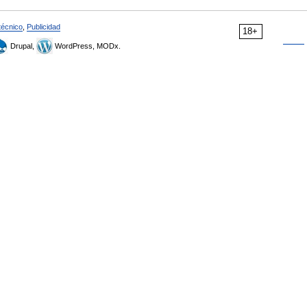
técnico
,
Publicidad
18+
Drupal,
WordPress, MODx.