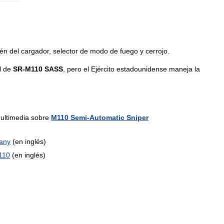
tén
del
cargador
,
selector
de
modo
de
fuego
y
cerrojo
.
l
de
SR
-
M110
SASS
,
pero
el
Ejército
estadounidense
maneja
la
ultimedia
sobre
M110
Semi
-
Automatic
Sniper
any
(
en
inglés
)
110
(
en
inglés
)