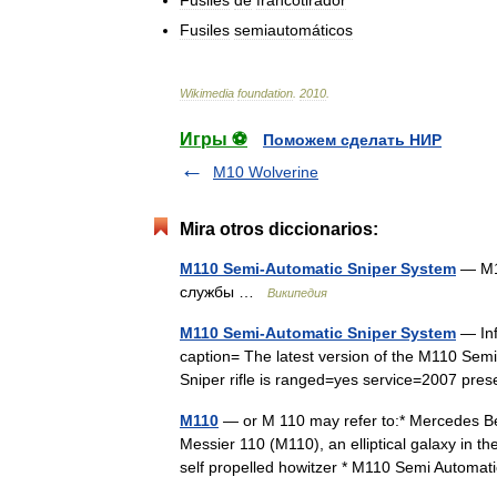
Fusiles
semiautomáticos
Wikimedia
foundation
.
2010
.
Игры ⚽
Поможем сделать НИР
M10 Wolverine
Mira otros diccionarios:
M110 Semi-Automatic Sniper System
— M1
службы …
Википедия
M110 Semi-Automatic Sniper System
— Inf
caption= The latest version of the M110 Semi
Sniper rifle is ranged=yes service=2007 pr
M110
— or M 110 may refer to:* Mercedes B
Messier 110 (M110), an elliptical galaxy in 
self propelled howitzer * M110 Semi Autom