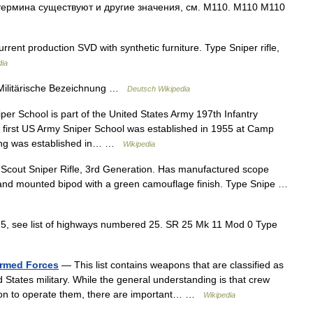
термина существуют и другие значения, см. M110. M110 M110
nt production SVD with synthetic furniture. Type Sniper rifle,
dia
Militärische Bezeichnung …
Deutsch Wikipedia
r School is part of the United States Army 197th Infantry
 first US Army Sniper School was established in 1955 at Camp
nning was established in… …
Wikipedia
out Sniper Rifle, 3rd Generation. Has manufactured scope
rip and mounted bipod with a green camouflage finish. Type Snipe …
5, see list of highways numbered 25. SR 25 Mk 11 Mod 0 Type
Armed Forces
— This list contains weapons that are classified as
d States military. While the general understanding is that crew
on to operate them, there are important… …
Wikipedia