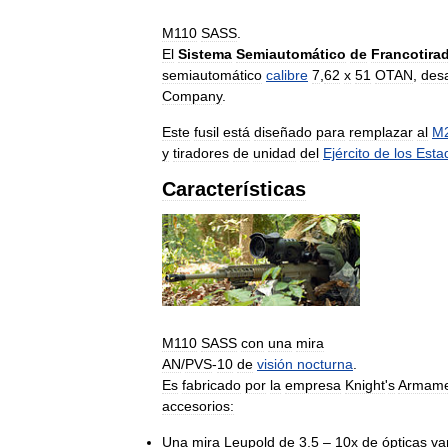
M110
SASS
.
El
Sistema
Semiautomático
de
Francotira
semiautomático
calibre
7
,
62
x
51
OTAN
,
desa
Company
.
Este
fusil
está
diseñado
para
remplazar
al
M
y
tiradores
de
unidad
del
Ejército
de
los
Esta
Características
M110
SASS
con
una
mira
AN
/
PVS
-
10
de
visión
nocturna
.
Es
fabricado
por
la
empresa
Knight
'
s
Armame
accesorios:
Una
mira
Leupold
de
3
.
5
–
10x
de
ópticas
va