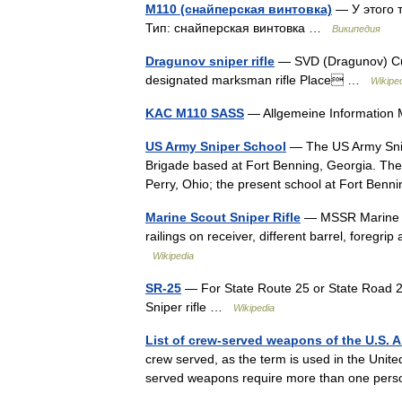
M110 (снайперская винтовка)
— У этого 
Тип: снайперская винтовка …
Википедия
Dragunov sniper rifle
— SVD (Dragunov) Curre
designated marksman rifle Place …
Wikipe
KAC M110 SASS
— Allgemeine Information 
US Army Sniper School
— The US Army Snipe
Brigade based at Fort Benning, Georgia. The
Perry, Ohio; the present school at Fort Be
Marine Scout Sniper Rifle
— MSSR Marine Sc
railings on receiver, different barrel, foreg
Wikipedia
SR-25
— For State Route 25 or State Road 2
Sniper rifle …
Wikipedia
List of crew-served weapons of the U.S. 
crew served, as the term is used in the Unite
served weapons require more than one pers