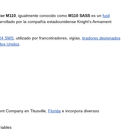
dor
M110
,
igualmente
conocido
como
M110
SASS
es
un
fusil
rrollado
por
la
compañía
estadounidense
Knight
'
s
Armament
24
SWS
,
utilizado
por
francotiradores
,
vigías
,
tiradores
designados
dos
Unidos
.
nt
Company
en
Titusville
,
Florida
e
incorpora
diversos
riables