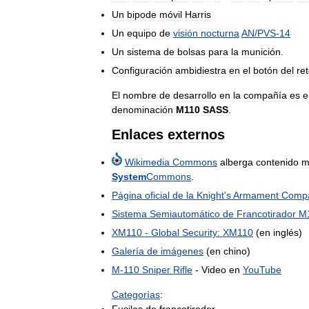
Un
bipode
móvil
Harris
Un
equipo
de
visión
nocturna
AN
/
PVS
-
14
Un
sistema
de
bolsas
para
la
munición
.
Configuración
ambidiestra
en
el
botón
del
re
El
nombre
de
desarrollo
en
la
compañía
es
e
denominación
M110
SASS
.
Enlaces
externos
Wikimedia
Commons
alberga
contenido
m
System
Commons
.
Página
oficial
de
la
Knight
'
s
Armament
Comp
Sistema
Semiautomático
de
Francotirador
M
XM110
-
Global
Security:
XM110
(
en
inglés
)
Galería
de
imágenes
(
en
chino
)
M
-
110
Sniper
Rifle
-
Video
en
YouTube
Categorías
:
Fusiles
de
francotirador