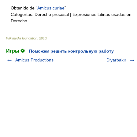
Obtenido de "
Amicus curiae
"
Categorías:
Derecho procesal
|
Expresiones latinas usadas en
Derecho
Wikimedia foundation
.
2010
.
Игры ⚽
Поможем решить контрольную работу
Amicus Productions
Diyarbakır