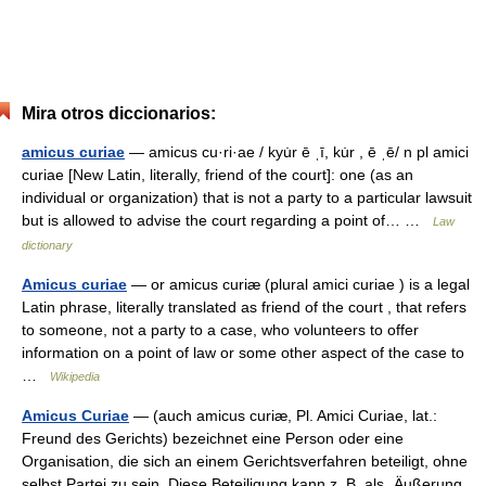
Mira otros diccionarios:
amicus curiae
— amicus cu·ri·ae / kyu̇r ē ˌī, ku̇r , ē ˌē/ n pl amici
curiae [New Latin, literally, friend of the court]: one (as an
individual or organization) that is not a party to a particular lawsuit
but is allowed to advise the court regarding a point of… …
Law
dictionary
Amicus curiae
— or amicus curiæ (plural amici curiae ) is a legal
Latin phrase, literally translated as friend of the court , that refers
to someone, not a party to a case, who volunteers to offer
information on a point of law or some other aspect of the case to
…
Wikipedia
Amicus Curiae
— (auch amicus curiæ, Pl. Amici Curiae, lat.:
Freund des Gerichts) bezeichnet eine Person oder eine
Organisation, die sich an einem Gerichtsverfahren beteiligt, ohne
selbst Partei zu sein. Diese Beteiligung kann z. B. als „Äußerung