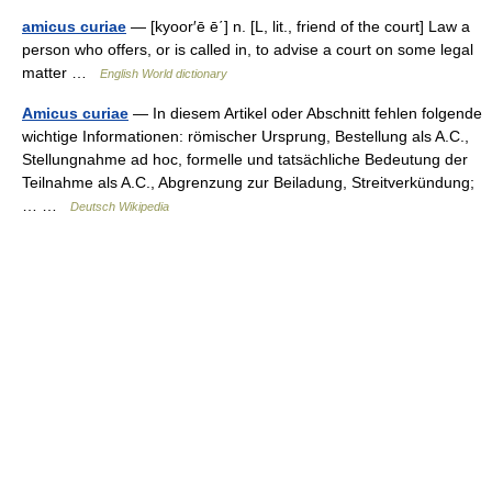
amicus curiae
— [kyoor′ē ē΄] n. [L, lit., friend of the court] Law a
person who offers, or is called in, to advise a court on some legal
matter …
English World dictionary
Amicus curiae
— In diesem Artikel oder Abschnitt fehlen folgende
wichtige Informationen: römischer Ursprung, Bestellung als A.C.,
Stellungnahme ad hoc, formelle und tatsächliche Bedeutung der
Teilnahme als A.C., Abgrenzung zur Beiladung, Streitverkündung;
… …
Deutsch Wikipedia