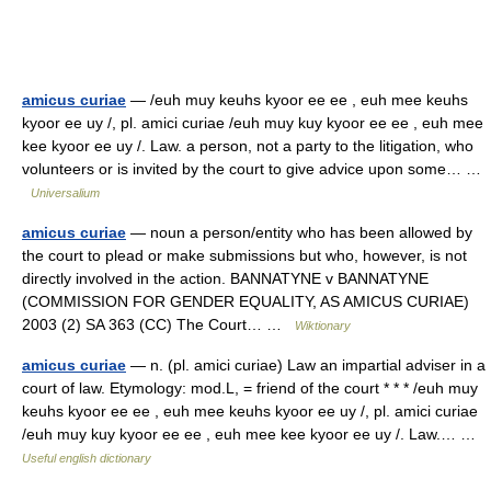
amicus curiae
— /euh muy keuhs kyoor ee ee , euh mee keuhs
kyoor ee uy /, pl. amici curiae /euh muy kuy kyoor ee ee , euh mee
kee kyoor ee uy /. Law. a person, not a party to the litigation, who
volunteers or is invited by the court to give advice upon some… …
Universalium
amicus curiae
— noun a person/entity who has been allowed by
the court to plead or make submissions but who, however, is not
directly involved in the action. BANNATYNE v BANNATYNE
(COMMISSION FOR GENDER EQUALITY, AS AMICUS CURIAE)
2003 (2) SA 363 (CC) The Court… …
Wiktionary
amicus curiae
— n. (pl. amici curiae) Law an impartial adviser in a
court of law. Etymology: mod.L, = friend of the court * * * /euh muy
keuhs kyoor ee ee , euh mee keuhs kyoor ee uy /, pl. amici curiae
/euh muy kuy kyoor ee ee , euh mee kee kyoor ee uy /. Law.… …
Useful english dictionary