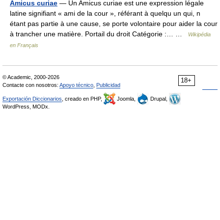
Amicus curiae
— Un Amicus curiae est une expression légale
latine signifiant « ami de la cour », référant à quelqu un qui, n
étant pas partie à une cause, se porte volontaire pour aider la cour
à trancher une matière. Portail du droit Catégorie :… …
Wikipédia
en Français
© Academic, 2000-2026
18+
Contacte con nosotros:
Apoyo técnico
,
Publicidad
Exportación Diccionarios
, creado en PHP,
Joomla,
Drupal,
WordPress, MODx.