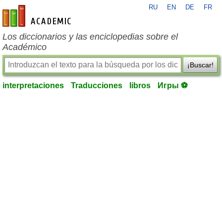
RU
EN
DE
FR
es-academic.com
Los diccionarios y las enciclopedias sobre el
Académico
¡Buscar!
interpretaciones
Traducciones
libros
Игры ⚽