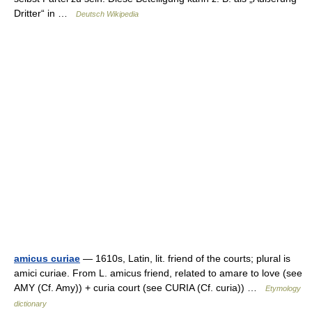
Dritter“ in …
Deutsch Wikipedia
amicus curiae
— 1610s, Latin, lit. friend of the courts; plural is
amici curiae. From L. amicus friend, related to amare to love (see
AMY (Cf. Amy)) + curia court (see CURIA (Cf. curia)) …
Etymology
dictionary