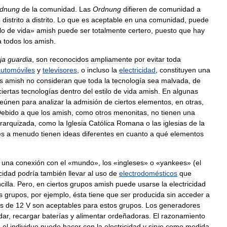
dnung
de
la
comunidad
.
Las
Ordnung
difieren
de
comunidad
a
e
distrito
a
distrito
.
Lo
que
es
aceptable
en
una
comunidad
,
puede
lo
de
vida
»
amish
puede
ser
totalmente
certero
,
puesto
que
hay
a
todos
los
amish
.
ja
guardia
,
son
reconocidos
ampliamente
por
evitar
toda
utomóviles
y
televisores
,
o
incluso
la
electricidad
,
constituyen
una
s
amish
no
consideran
que
toda
la
tecnología
sea
malvada
,
de
ciertas
tecnologías
dentro
del
estilo
de
vida
amish
.
En
algunas
reúnen
para
analizar
la
admisión
de
ciertos
elementos
,
en
otras
,
ebido
a
que
los
amish
,
como
otros
menonitas
,
no
tienen
una
erarquizada
,
como
la
Iglesia
Católica
Romana
o
las
iglesias
de
la
es
a
menudo
tienen
ideas
diferentes
en
cuanto
a
qué
elementos
una
conexión
con
el
«
mundo
»,
los
«
ingleses
»
o
«
yankees
» (
el
icidad
podría
también
llevar
al
uso
de
electrodomésticos
que
cilla
.
Pero
,
en
ciertos
grupos
amish
puede
usarse
la
electricidad
s
grupos
,
por
ejemplo
,
ésta
tiene
que
ser
producida
sin
acceder
a
as
de
12
V
son
aceptables
para
estos
grupos
.
Los
generadores
dar
,
recargar
baterías
y
alimentar
ordeñadoras
.
El
razonamiento
e
el
individuo
puede
hacer
con
la
electricidad
y
sirve
como
medida