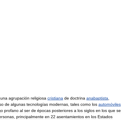
una
agrupación
religiosa
cristiana
de
doctrina
anabaptista
,
so
de
algunas
tecnologías
modernas
,
tales
como
los
automóviles
go
profano
al
ser
de
épocas
posteriores
a
los
siglos
en
los
que
se
ersonas
,
principalmente
en
22
asentamientos
en
los
Estados