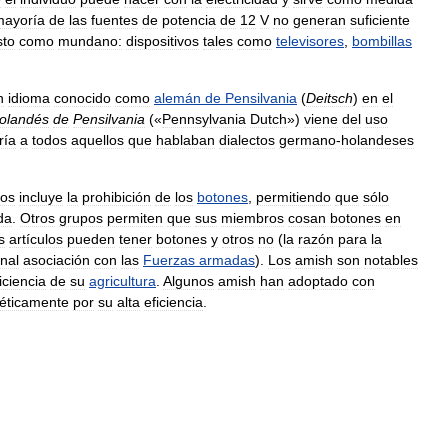
mayoría
de
las
fuentes
de
potencia
de
12
V
no
generan
suficiente
sto
como
mundano:
dispositivos
tales
como
televisores
,
bombillas
n
idioma
conocido
como
alemán
de
Pensilvania
(
Deitsch
)
en
el
olandés
de
Pensilvania
(«
Pennsylvania
Dutch
»)
viene
del
uso
ría
a
todos
aquellos
que
hablaban
dialectos
germano
-
holandeses
pos
incluye
la
prohibición
de
los
botones
,
permitiendo
que
sólo
da
.
Otros
grupos
permiten
que
sus
miembros
cosan
botones
en
s
artículos
pueden
tener
botones
y
otros
no
(
la
razón
para
la
inal
asociación
con
las
Fuerzas
armadas
).
Los
amish
son
notables
iciencia
de
su
agricultura
.
Algunos
amish
han
adoptado
con
éticamente
por
su
alta
eficiencia
.