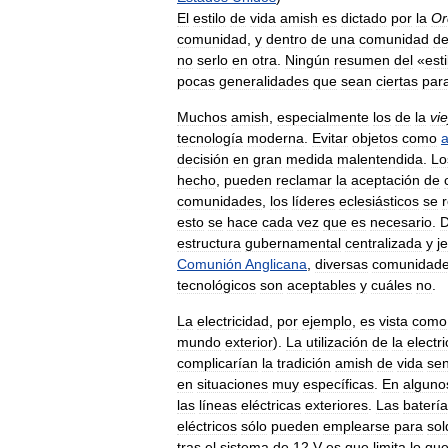
El
estilo
de
vida
amish
es
dictado
por
la
Or
comunidad
,
y
dentro
de
una
comunidad
d
no
serlo
en
otra
.
Ningún
resumen
del
«
esti
pocas
generalidades
que
sean
ciertas
par
Muchos
amish
,
especialmente
los
de
la
vie
tecnología
moderna
.
Evitar
objetos
como
a
decisión
en
gran
medida
malentendida
.
Lo
hecho
,
pueden
reclamar
la
aceptación
de
comunidades
,
los
líderes
eclesiásticos
se
esto
se
hace
cada
vez
que
es
necesario
.
D
estructura
gubernamental
centralizada
y
j
Comunión
Anglicana
,
diversas
comunidad
tecnológicos
son
aceptables
y
cuáles
no
.
La
electricidad
,
por
ejemplo
,
es
vista
como
mundo
exterior
).
La
utilización
de
la
electr
complicarían
la
tradición
amish
de
vida
sen
en
situaciones
muy
específicas
.
En
alguno
las
líneas
eléctricas
exteriores
.
Las
baterí
eléctricos
sólo
pueden
emplearse
para
sol
tras
el
sistema
de
12
V
es
que
limita
lo
qu