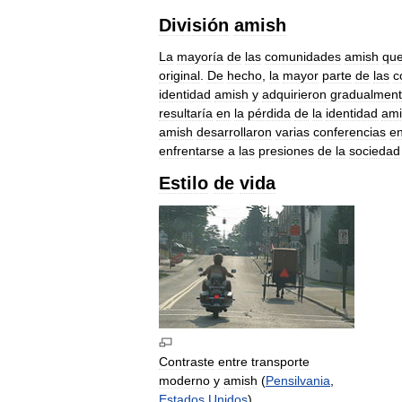
División
amish
La
mayoría
de
las
comunidades
amish
qu
original
.
De
hecho
,
la
mayor
parte
de
las
c
identidad
amish
y
adquirieron
gradualmen
resultaría
en
la
pérdida
de
la
identidad
ami
amish
desarrollaron
varias
conferencias
e
enfrentarse
a
las
presiones
de
la
sociedad
Estilo
de
vida
Contraste
entre
transporte
moderno
y
amish
(
Pensilvania
,
Estados
Unidos
)