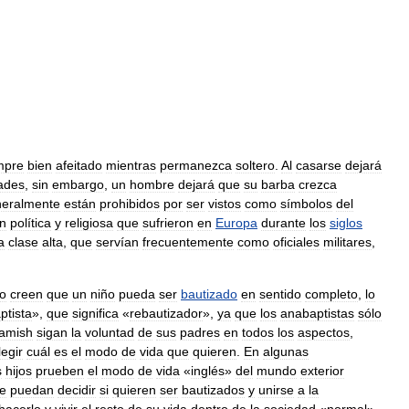
mpre
bien
afeitado
mientras
permanezca
soltero
.
Al
casarse
dejará
ades
,
sin
embargo
,
un
hombre
dejará
que
su
barba
crezca
eralmente
están
prohibidos
por
ser
vistos
como
símbolos
del
n
política
y
religiosa
que
sufrieron
en
Europa
durante
los
siglos
a
clase
alta
,
que
servían
frecuentemente
como
oficiales
militares
,
o
creen
que
un
niño
pueda
ser
bautizado
en
sentido
completo
,
lo
ptista
»,
que
significa
«
rebautizador
»,
ya
que
los
anabaptistas
sólo
amish
sigan
la
voluntad
de
sus
padres
en
todos
los
aspectos
,
legir
cuál
es
el
modo
de
vida
que
quieren
.
En
algunas
s
hijos
prueben
el
modo
de
vida
«
inglés
»
del
mundo
exterior
e
puedan
decidir
si
quieren
ser
bautizados
y
unirse
a
la
hacerlo
y
vivir
el
resto
de
su
vida
dentro
de
la
sociedad
«
normal
».