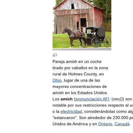
Pareja
amish
en
un
coche
tirado
por
caballos
en
la
zona
rural
de
Holmes
County
,
en
Ohio
,
lugar
de
una
de
las
mayores
concentraciones
de
amish
en
los
Estados
Unidos
.
Los
amish
(
pronunciación
AFI
:
)
son
[
ɑmɪʃ
]
notable
por
sus
restricciones
respecto
al
u
o
la
electricidad
,
considerándolas
como
al
"
estancaron
".
Son
alrededor
de
230
.
000
p
Unidos
de
América
y
en
Ontario
,
Canadá
.