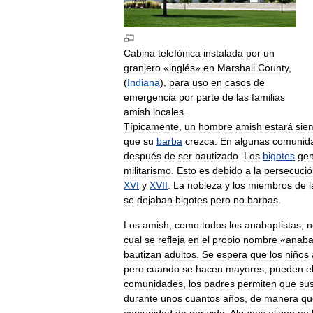
Cabina
telefónica
instalada
por
un
granjero
«
inglés
»
en
Marshall
County
,
(
Indiana
),
para
uso
en
casos
de
emergencia
por
parte
de
las
familias
amish
locales
.
Típicamente
,
un
hombre
amish
estará
sie
que
su
barba
crezca
.
En
algunas
comunid
después
de
ser
bautizado
.
Los
bigotes
gen
militarismo
.
Esto
es
debido
a
la
persecució
XVI
y
XVII
.
La
nobleza
y
los
miembros
de
l
se
dejaban
bigotes
pero
no
barbas
.
Los
amish
,
como
todos
los
anabaptistas
,
n
cual
se
refleja
en
el
propio
nombre
«
anaba
bautizan
adultos
.
Se
espera
que
los
niños
pero
cuando
se
hacen
mayores
,
pueden
e
comunidades
,
los
padres
permiten
que
su
durante
unos
cuantos
años
,
de
manera
qu
comunidad
de
por
vida
.
Algunos
eligen
no