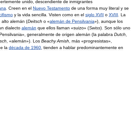
uertemente
unido
,
descendiente
de
inmigrantes
ana
.
Creen
en
el
Nuevo
Testamento
de
una
forma
muy
literal
y
se
cifismo
y
la
vida
sencilla
.
Visten
como
en
el
siglo
XVII
o
XVIII
.
La
o
alto
alemán
(
Deitsch
o
«
alemán
de
Pensilvania
»),
aunque
los
un
dialecto
alemán
que
ellos
llaman
«
suizo
» (
Swiss
).
Son
sólo
uno
Pensilvania
»,
generalmente
de
origen
alemán
(
la
palabra
Dutch
,
sch
, «
alemán
»).
Los
Beachy
Amish
,
más
«
progresistas
»,
de
la
década
de
1960
,
tienden
a
hablar
predominantemente
en