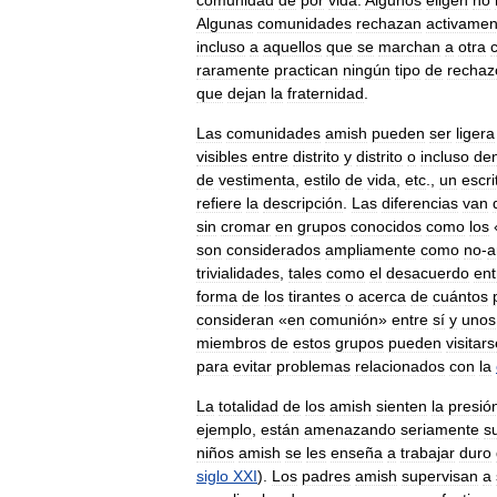
Algunas
comunidades
rechazan
activamen
incluso
a
aquellos
que
se
marchan
a
otra
raramente
practican
ningún
tipo
de
rechaz
que
dejan
la
fraternidad
.
Las
comunidades
amish
pueden
ser
ligera
visibles
entre
distrito
y
distrito
o
incluso
den
de
vestimenta
,
estilo
de
vida
,
etc
.,
un
escri
refiere
la
descripción
.
Las
diferencias
van
sin
cromar
en
grupos
conocidos
como
los
son
considerados
ampliamente
como
no
-
a
trivialidades
,
tales
como
el
desacuerdo
ent
forma
de
los
tirantes
o
acerca
de
cuántos
consideran
«
en
comunión
»
entre
sí
y
unos
miembros
de
estos
grupos
pueden
visitar
para
evitar
problemas
relacionados
con
la
La
totalidad
de
los
amish
sienten
la
presió
ejemplo
,
están
amenazando
seriamente
s
niños
amish
se
les
enseña
a
trabajar
duro
siglo
XXI
).
Los
padres
amish
supervisan
a