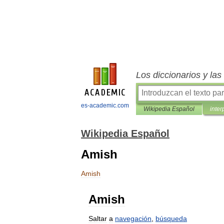
Los diccionarios y la
es-academic.com
Wikipedia Español
inter
Wikipedia Español
Amish
Amish
Amish
Saltar
a
navegación
,
búsqueda