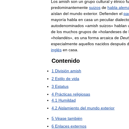
Los
amish
son
un
grupo
cultural
y
étnico
f
predominantemente
suizos
de
habla
alem
aíslan
del
mundo
exterior
.
Defienden
el
pa
mayoría
habla
en
casa
un
peculiar
dialect
autodenominados
«
amish
suizos
»
hablan
de
los
muchos
grupos
de
«
holandeses
de
«
holandés
»,
es
una
forma
arcaica
de
Deut
especialmente
aquellos
nacidos
después
inglés
en
casa
.
Contenido
1
División
amish
2
Estilo
de
vida
3
Estatus
4
Prácticas
religiosas
4
.
1
Humildad
4
.
2
Aislamiento
del
mundo
exterior
5
Véase
también
6
Enlaces
externos