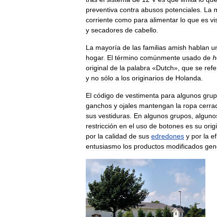
preventiva
contra
abusos
potenciales
.
La
corriente
como
para
alimentar
lo
que
es
vi
y
secadores
de
cabello
.
La
mayoría
de
las
familias
amish
hablan
u
hogar
.
El
término
comúnmente
usado
de
h
original
de
la
palabra
«
Dutch
»,
que
se
refe
y
no
sólo
a
los
originarios
de
Holanda
.
El
código
de
vestimenta
para
algunos
gru
ganchos
y
ojales
mantengan
la
ropa
cerra
sus
vestiduras
.
En
algunos
grupos
,
alguno
restricción
en
el
uso
de
botones
es
su
orig
por
la
calidad
de
sus
edredones
y
por
la
ef
entusiasmo
los
productos
modificados
gen