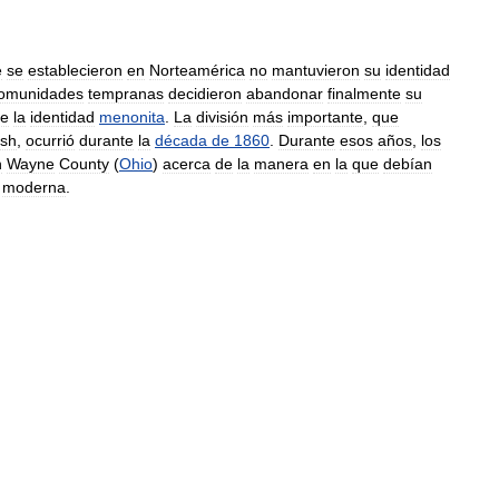
e
se
establecieron
en
Norteamérica
no
mantuvieron
su
identidad
omunidades
tempranas
decidieron
abandonar
finalmente
su
te
la
identidad
menonita
.
La
división
más
importante
,
que
sh
,
ocurrió
durante
la
década
de
1860
.
Durante
esos
años
,
los
n
Wayne
County
(
Ohio
)
acerca
de
la
manera
en
la
que
debían
moderna
.