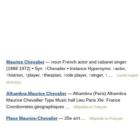
Maurice Chevalier
— noun French actor and cabaret singer
(1888 1972) • Syn: ↑Chevalier • Instance Hypernyms: ↑actor,
↑histrion, ↑player, ↑thespian, ↑role player, ↑singer, ↑ …
Useful english
dictionary
Alhambra-Maurice Chevalier
— Alhambra (Paris) Alhambra
Maurice Chevallier Type Music hall Lieu Paris XIe France
Coordonnées géographiques …
Wikipédia en Français
Place Maurice-Chevalier
— 20e arrt …
Wikipédia en Français