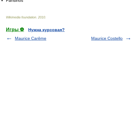
Parisinos
Wikimedia foundation
.
2010
.
Игры ⚽
Нужна курсовая?
Maurice Carême
Maurice Costello