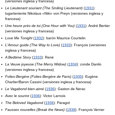
(versiones inglesa y francesa)
Le Lieutenant souriant (The Smiling Lieutenant)
(
1931
):
lugarteniente Nikolaus «Niki» von Preyn (versiones inglesa y
francesa)
Une heure près de toi (One Hour with You)
(
1931
): André Bertier
(versiones inglesa y francesa)
Love Me Tonight
(
1932
): barón Maurice Courtelin
L'Amour guide (The Way to Love)
(
1933
): François (versiones
inglesa y francesa)
A Bedtime Story
(
1933
): René
La Veuve joyeuse (The Merry Widow)
(
1934
): conde Danilo
(versiones inglesa y francesa)
Folies-Bergère (Folies-Bergère de Paris)
(
1935
): Eugène
Charlier/Baron Cassini (versiones inglesa y francesa)
Le Vagabond bien-aimé
(
1936
): Gaston de Nerac
Avec le sourire
(
1936
): Victor Larnois
The Beloved Vagabond
(
1936
): Paragot
Fausses nouvelles (Break the News)
(
1938
): François Verrier