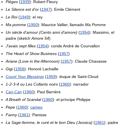
Pièges
(
1939
): Robert Fleury
Le Silence est d'or
(
1947
): Emile Clément
Le Roi
(
1949
): el rey
Ma pomme
(
1950
): Maurice Vallier, llamado
Ma Pomme
Un siècle d'amour (Cento anni d'amore)
(
1954
): Massimo, el
padre (sketch
Amore 54
)
J'avais sept filles
(
1954
): conde André de Courvallon
The Heart of Show Business
(
1957
)
Ariane (Love in the Afternoon)
(
1957
): Claude Chavasse
Gigi
(
1958
): Honoré Lachaille
Count Your Blessings
(
1959
): duque de Saint-Cloud
1-2-3-4 ou Les Collants noirs
(
1960
): narrador
Can-Can
(
1960
): Paul Barrière
A Breath of Scandal
(
1960
): el príncipe Philippe
Pepe
(
1960
):
cameo
Fanny
(
1961
): Panisse
La Sage-femme, le curé et le bon Dieu (Jessica)
(
1961
): padre