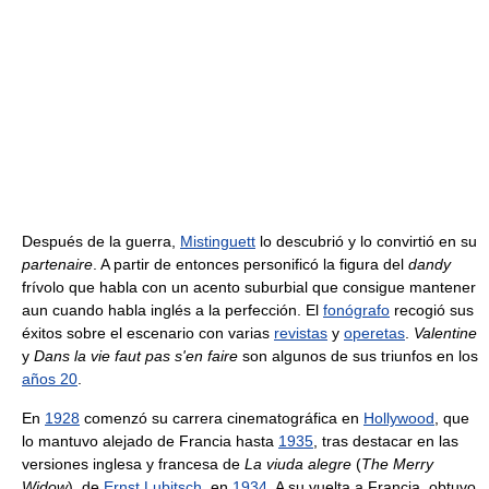
Después de la guerra,
Mistinguett
lo descubrió y lo convirtió en su
partenaire
. A partir de entonces personificó la figura del
dandy
frívolo que habla con un acento suburbial que consigue mantener
aun cuando habla inglés a la perfección. El
fonógrafo
recogió sus
éxitos sobre el escenario con varias
revistas
y
operetas
.
Valentine
y
Dans la vie faut pas s'en faire
son algunos de sus triunfos en los
años 20
.
En
1928
comenzó su carrera cinematográfica en
Hollywood
, que
lo mantuvo alejado de Francia hasta
1935
, tras destacar en las
versiones inglesa y francesa de
La viuda alegre
(
The Merry
Widow
), de
Ernst Lubitsch
, en
1934
. A su vuelta a Francia, obtuvo