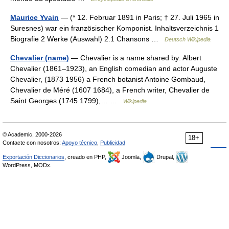
Maurice Yvain
— (* 12. Februar 1891 in Paris; † 27. Juli 1965 in
Suresnes) war ein französischer Komponist. Inhaltsverzeichnis 1
Biografie 2 Werke (Auswahl) 2.1 Chansons …
Deutsch Wikipedia
Chevalier (name)
— Chevalier is a name shared by: Albert
Chevalier (1861–1923), an English comedian and actor Auguste
Chevalier, (1873 1956) a French botanist Antoine Gombaud,
Chevalier de Méré (1607 1684), a French writer, Chevalier de
Saint Georges (1745 1799),… …
Wikipedia
© Academic, 2000-2026
18+
Contacte con nosotros:
Apoyo técnico
,
Publicidad
Exportación Diccionarios
, creado en PHP,
Joomla,
Drupal,
WordPress, MODx.