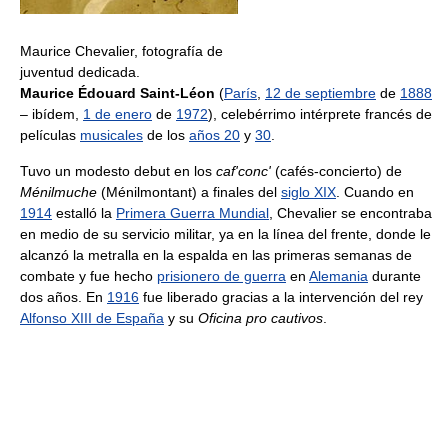
Maurice Chevalier, fotografía de
juventud dedicada.
Maurice Édouard Saint-Léon
(
París
,
12 de septiembre
de
1888
– ibídem,
1 de enero
de
1972
), celebérrimo intérprete francés de
películas
musicales
de los
años 20
y
30
.
Tuvo un modesto debut en los
caf'conc'
(cafés-concierto) de
Ménilmuche
(Ménilmontant) a finales del
siglo XIX
. Cuando en
1914
estalló la
Primera Guerra Mundial
, Chevalier se encontraba
en medio de su servicio militar, ya en la línea del frente, donde le
alcanzó la metralla en la espalda en las primeras semanas de
combate y fue hecho
prisionero de guerra
en
Alemania
durante
dos años. En
1916
fue liberado gracias a la intervención del rey
Alfonso XIII de España
y su
Oficina pro cautivos
.