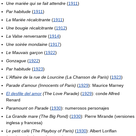
Une mariée qui se fait attendre
(
1911
)
Par habitude
(
1911
)
La Mariée récalcitrante
(
1911
)
Une bougie récalcitrante
(
1912
)
La Valse renversante
(
1914
)
Une soirée mondaine
(
1917
)
Le Mauvais garçon
(
1922
)
Gonzague
(
1922
)
Par habitude
(
1923
)
L'Affaire de la rue de Lourcine (La Chanson de Paris)
(
1923
)
Parade d'amour (Innocents of Paris)
(
1929
): Maurice Marney
El desfile del amor
(The Love Parade)
(
1929
): conde Alfred
Renard
Paramount on Parade
(
1930
): numerosos personajes
La Grande mare (The Big Pond)
(
1930
): Pierre Mirande (versiones
inglesa y francesa)
Le petit café (The Playboy of Paris)
(
1930
): Albert Loriflan