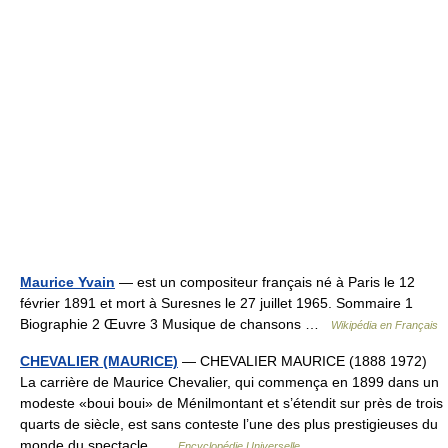
Maurice Yvain
— est un compositeur français né à Paris le 12
février 1891 et mort à Suresnes le 27 juillet 1965. Sommaire 1
Biographie 2 Œuvre 3 Musique de chansons …
Wikipédia en Français
CHEVALIER (MAURICE)
— CHEVALIER MAURICE (1888 1972)
La carrière de Maurice Chevalier, qui commença en 1899 dans un
modeste «boui boui» de Ménilmontant et s’étendit sur près de trois
quarts de siècle, est sans conteste l’une des plus prestigieuses du
monde du spectacle …
Encyclopédie Universelle