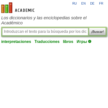
RU
EN
DE
FR
es-academic.com
Los diccionarios y las enciclopedias sobre el
Académico
¡Buscar!
interpretaciones
Traducciones
libros
Игры ⚽