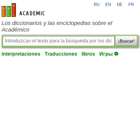
RU
EN
DE
FR
es-academic.com
Los diccionarios y las enciclopedias sobre el
Académico
¡Buscar!
interpretaciones
Traducciones
libros
Игры ⚽