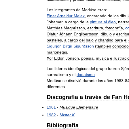
Los
integrantes
de
Medúsa
eran:
Einar
Arnaldur
Melax
,
encargado
de
los
dibu
Jóhamar
,
a
cargo
de
la
pintura
al
óleo
,
narra
Matthías
Magnússon
,
escritura
,
fotografía
,
co
Ólafur
Jóhann
Engilbertsson
,
dibujo
y
escritu
pasteles
,
a
cargo
del
bajo
y
chanting
para
el
Sigurjón
Birgir
Sigurðsson
(
también
conocido
marionetas
.
Þór
Eldon
Jonson
,
poesía
,
música
e
ilustrac
Los
líderes
ideológicos
del
grupo
fueron
Sjón
surrealismo
y
el
dadaísmo
.
Medúsa
se
disolvió
durante
los
años
1983
-
8
diferentes
.
Discografía
a
través
de
Fan
H
1981
-
Musique
Elementaire
1982
-
Mister
K
Bibliografía