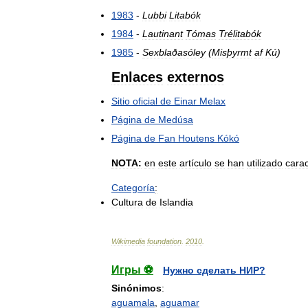
1983
-
Lubbi
Litabók
1984
-
Lautinant
Tómas
Trélitabók
1985
-
Sexblaðasóley
(
Misþyrmt
af
Kú
)
Enlaces
externos
Sitio
oficial
de
Einar
Melax
Página
de
Medúsa
Página
de
Fan
Houtens
Kókó
NOTA:
en
este
artículo
se
han
utilizado
cara
Categoría
:
Cultura
de
Islandia
Wikimedia
foundation
.
2010
.
Игры ⚽
Нужно сделать НИР?
Sinónimos
:
aguamala
,
aguamar