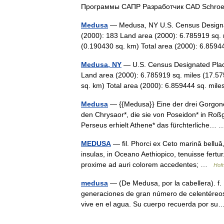
Программы САПР Разработчик CAD Schr
Medusa
— Medusa, NY U.S. Census Designat
(2000): 183 Land area (2000): 6.785919 sq. 
(0.190430 sq. km) Total area (2000): 6.8
Medusa, NY
— U.S. Census Designated Place
Land area (2000): 6.785919 sq. miles (17.57
sq. km) Total area (2000): 6.859444 sq. m
Medusa
— {{Medusa}} Eine der drei Gorgone
den Chrysaor*, die sie von Poseidon* in Roßg
Perseus erhielt Athene* das fürchterliche
MEDUSA
— fil. Phorci ex Ceto marinâ bellu
insulas, in Oceano Aethiopico, tenuisse fertur
proxime ad auri colorem accedentes; …
Hofm
medusa
— (De Medusa, por la cabellera). f.
generaciones de gran número de celentéreos 
vive en el agua. Su cuerpo recuerda por 