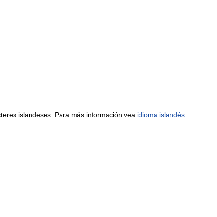
cteres
islandeses
.
Para
más
información
vea
idioma
islandés
.