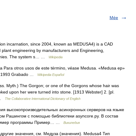
Mée
ion incarnation, since 2004, known as MEDUSA4) is a CAD
 plant engineering by manufacturers and Engineering,
anies. The system s… …
Wikipedia
a Para otros usos de este término, véase Medusa. «Medusa ep»
 de 1993 Grabado …
Wikipedia Español
Class. Myth.) The Gorgon; or one of the Gorgons whose hair was
oked upon her were turned into stone. [1913 Webster] 2. [pl.
… …
The Collaborative International Dictionary of English
я высокопроизводительных асинхронных серверов на языке
ом Рашингом с помощью библиотеки asyncore.py. В состав
 Пример программы Пример… …
Википедия
другие значения, см. Медуза (значения). Medusa4 Тип