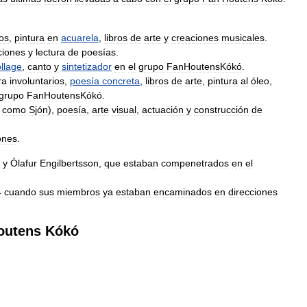
jos
,
pintura
en
acuarela
,
libros
de
arte
y
creaciones
musicales
.
ciones
y
lectura
de
poesías
.
llage
,
canto
y
sintetizador
en
el
grupo
FanHoutensKókó
.
ra
involuntarios
,
poesía
concreta
,
libros
de
arte
,
pintura
al
óleo
,
grupo
FanHoutensKókó
.
como
Sjón
),
poesía
,
arte
visual
,
actuación
y
construcción
de
iones
.
y
Ólafur
Engilbertsson
,
que
estaban
compenetrados
en
el
4
cuando
sus
miembros
ya
estaban
encaminados
en
direcciones
outens
Kókó