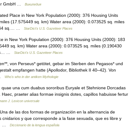
oer GmbH …
Википедия
ed Place in New York Population (2000): 376 Housing Units
miles (17.575449 sq. km) Water area (2000): 0.073525 sq. miles
59444 sq.… …
StarDict's U.S. Gazetteer Places
 in New York Population (2000): 376 Housing Units (2000): 183
5449 sq. km) Water area (2000): 0.073525 sq. miles (0.190430
iles… …
StarDict's U.S. Gazetteer Places
n**, von Perseus* getötet, gebar im Sterben den Pegasos* und
estalt empfangen hatte (Apollodor, Bibliothek II 40–42). Von
… …
Who's who in der antiken Mythologie
â, quae una cum duabus sororibus Euryale et Stehnione Dorcadas
. Haec, praeter alias formae insignis dotes, capillos habuisse fertur
ann J. Lexicon universale
 Una de las dos formas de organización en la alternancia de
cnidarios y que corresponde a la fase sexuada, que es libre y
su… …
Diccionario de la lengua española