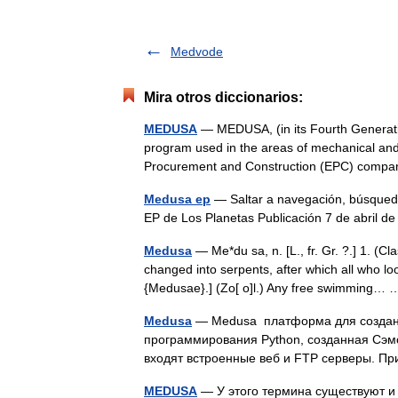
Medvode
Mira otros diccionarios:
MEDUSA
— MEDUSA, (in its Fourth Generat
program used in the areas of mechanical and
Procurement and Construction (EPC) comp
Medusa ep
— Saltar a navegación, búsqued
EP de Los Planetas Publicación 7 de abril
Medusa
— Me*du sa, n. [L., fr. Gr. ?.] 1. (
changed into serpents, after which all who lo
{Medusae}.] (Zo[ o]l.) Any free swimming
Medusa
— Medusa платформа для создани
программирования Python, созданная Сэм
входят встроенные веб и FTP серверы.
MEDUSA
— У этого термина существуют и 