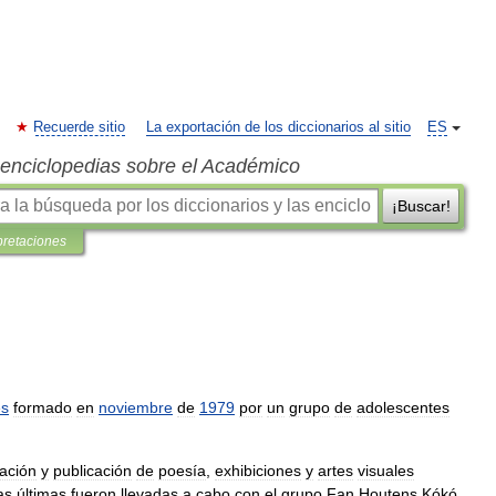
Recuerde sitio
La exportación de los diccionarios al sitio
ES
s enciclopedias sobre el Académico
¡Buscar!
pretaciones
és
formado
en
noviembre
de
1979
por
un
grupo
de
adolescentes
ación
y
publicación
de
poesía
,
exhibiciones
y
artes
visuales
as
últimas
fueron
llevadas
a
cabo
con
el
grupo
Fan
Houtens
Kókó
.