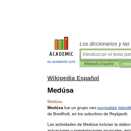
Los diccionarios y la
es-academic.com
Wikipedia Español
inter
Wikipedia Español
Medúsa
Medúsa
Medúsa
fue
un
grupo
neo
-
surrealista
island
de
Breiðholt
,
en
los
suburbios
de
Reykjavík
.
Las
actividades
de
Medúsa
incluían
la
elabor
actuaciones
y
presentaciones
musicales
;
ést