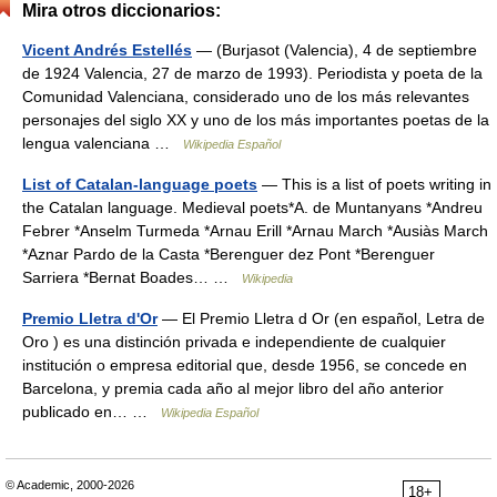
Mira otros diccionarios:
Vicent Andrés Estellés
— (Burjasot (Valencia), 4 de septiembre
de 1924 Valencia, 27 de marzo de 1993). Periodista y poeta de la
Comunidad Valenciana, considerado uno de los más relevantes
personajes del siglo XX y uno de los más importantes poetas de la
lengua valenciana …
Wikipedia Español
List of Catalan-language poets
— This is a list of poets writing in
the Catalan language. Medieval poets*A. de Muntanyans *Andreu
Febrer *Anselm Turmeda *Arnau Erill *Arnau March *Ausiàs March
*Aznar Pardo de la Casta *Berenguer dez Pont *Berenguer
Sarriera *Bernat Boades… …
Wikipedia
Premio Lletra d'Or
— El Premio Lletra d Or (en español, Letra de
Oro ) es una distinción privada e independiente de cualquier
institución o empresa editorial que, desde 1956, se concede en
Barcelona, y premia cada año al mejor libro del año anterior
publicado en… …
Wikipedia Español
© Academic, 2000-2026
18+