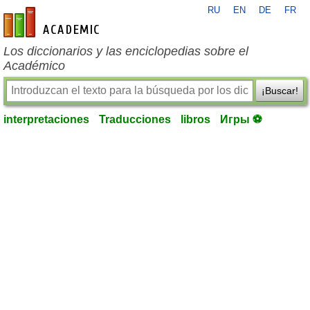
RU
EN
DE
FR
es-academic.com
Los diccionarios y las enciclopedias sobre el
Académico
¡Buscar!
interpretaciones
Traducciones
libros
Игры ⚽