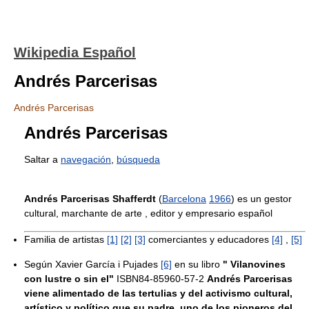
Wikipedia Español
Andrés Parcerisas
Andrés Parcerisas
Andrés Parcerisas
Saltar a
navegación
,
búsqueda
Andrés Parcerisas Shafferdt
(
Barcelona
1966
) es un gestor
cultural, marchante de arte , editor y empresario español
Familia de artistas
[1]
[2]
[3]
comerciantes y educadores
[4]
,
[5]
Según Xavier García i Pujades
[6]
en su libro
" Vilanovines
con lustre o sin el"
ISBN84-85960-57-2
Andrés Parcerisas
viene alimentado de las tertulias y del activismo cultural,
artístico y político que su padre, uno de los pioneros del