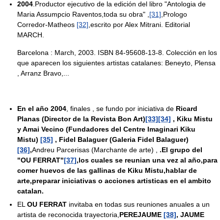
2004
.Productor ejecutivo de la edición del libro "Antologia de
Maria Assumpcio Raventos,toda su obra" ,
[31]
,Prologo
Corredor-Matheos
[32]
,escrito por Alex Mitrani. Editorial
MARCH.
Barcelona : March, 2003. ISBN 84-95608-13-8. Colección en los
que aparecen los siguientes artistas catalanes: Beneyto, Plensa
, Arranz Bravo,...
En el año 2004
, finales , se fundo por iniciativa de
Ricard
Planas (Director de la Revista Bon Art)
[33]
[34]
, Kiku Mistu
y Amai Vecino (Fundadores del Centre Imaginari Kiku
Mistu)
[35]
, Fidel Balaguer (Galeria Fidel Balaguer)
[36]
,
Andreu Parcerisas (Marchante de arte) ,
.El grupo del
"OU FERRAT"
[37]
,los cuales se reunian una vez al año,para
comer huevos de las gallinas de Kiku Mistu,hablar de
arte,preparar iniciativas o acciones artisticas en el ambito
catalan.
EL
OU FERRAT
invitaba en todas sus reuniones anuales a un
artista de reconocida trayectoria,
PEREJAUME
[38]
, JAUME