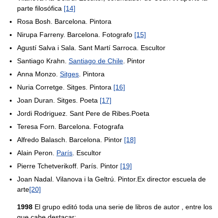
parte filosófica
[14]
Rosa Bosh. Barcelona. Pintora
Nirupa Farreny. Barcelona. Fotografo
[15]
Agustí Salva i Sala. Sant Martí Sarroca. Escultor
Santiago Krahn.
Santiago de Chile
. Pintor
Anna Monzo.
Sitges
. Pintora
Nuria Corretge. Sitges. Pintora
[16]
Joan Duran. Sitges. Poeta
[17]
Jordi Rodriguez. Sant Pere de Ribes.Poeta
Teresa Forn. Barcelona. Fotografa
Alfredo Balasch. Barcelona. Pintor
[18]
Alain Peron.
París
. Escultor
Pierre Tchetverikoff. París. Pintor
[19]
Joan Nadal. Vilanova i la Geltrú. Pintor.Ex director escuela de
arte
[20]
1998
El grupo editó toda una serie de libros de autor , entre los
que cabe destacar: