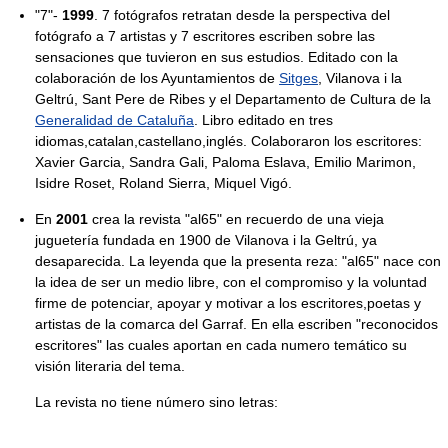
"7"-
1999
. 7 fotógrafos retratan desde la perspectiva del
fotógrafo a 7 artistas y 7 escritores escriben sobre las
sensaciones que tuvieron en sus estudios. Editado con la
colaboración de los Ayuntamientos de
Sitges
, Vilanova i la
Geltrú, Sant Pere de Ribes y el Departamento de Cultura de la
Generalidad de Cataluña
. Libro editado en tres
idiomas,catalan,castellano,inglés. Colaboraron los escritores:
Xavier Garcia, Sandra Gali, Paloma Eslava, Emilio Marimon,
Isidre Roset, Roland Sierra, Miquel Vigó.
En
2001
crea la revista "al65" en recuerdo de una vieja
juguetería fundada en 1900 de Vilanova i la Geltrú, ya
desaparecida. La leyenda que la presenta reza: "al65" nace con
la idea de ser un medio libre, con el compromiso y la voluntad
firme de potenciar, apoyar y motivar a los escritores,poetas y
artistas de la comarca del Garraf. En ella escriben "reconocidos
escritores" las cuales aportan en cada numero temático su
visión literaria del tema.
La revista no tiene número sino letras: