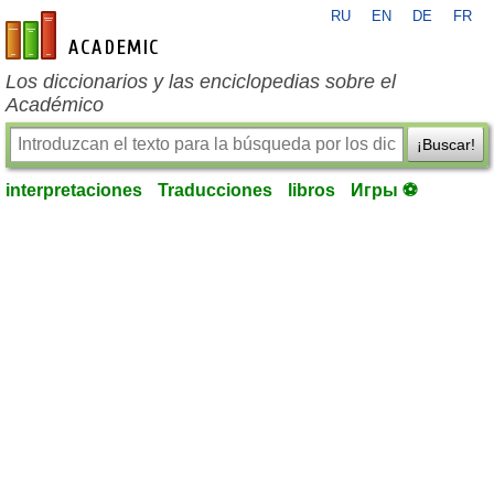
RU
EN
DE
FR
es-academic.com
Los diccionarios y las enciclopedias sobre el
Académico
¡Buscar!
interpretaciones
Traducciones
libros
Игры ⚽