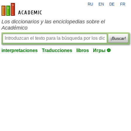
RU
EN
DE
FR
es-academic.com
Los diccionarios y las enciclopedias sobre el
Académico
¡Buscar!
interpretaciones
Traducciones
libros
Игры ⚽