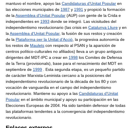
mantuvo el nombre, apoyo las
Candidaturas d'Unitat Popular
en
las elecciones municipales de
1987
y
1991
y propició la formación
de la
Assemblea d'Unitat Popular
(AUP) con gente de la Crida e
independientes en
1993
donde se integró. Las vicisitudes del
independentismo revolucionario (las crisis en
Catalunya Lliure
y en
la
Assemblea d'Unitat Popular
, la fusión de sus restos y creación
de la
Plataforma per la Unitat d'Acció
, la progresiva autonomía de
los restos de
Maulets
con respecto al PSAN y la aparición de
centros político-culturales no afiliados) lleva a un grupo antiguos
dirigentes del MDT-IPC a crear en
1998
los Comites de Defensa
de la Terra (provisionals), base para el renacimiento del MDT en
septiembre de
1999
. Esta segunda etapa, es un pequeño partido
de carácter Marxista-Leninista cercano a la posiciones del
independentismo revolucionario de la década de los 80 y con
vocación de vanguardia en el campo del independentismo
revolucionario. Mantiene su apoyo a las
Candidaturas d'Unitat
Popular
en el ámbito municipal y apoyo su participación en las
Elecciones Europeas de 2004. Ha sido también defensor de todas
las plataformas tendentes a la convergencia del independentismo
revolucionario.
Enlaces externos