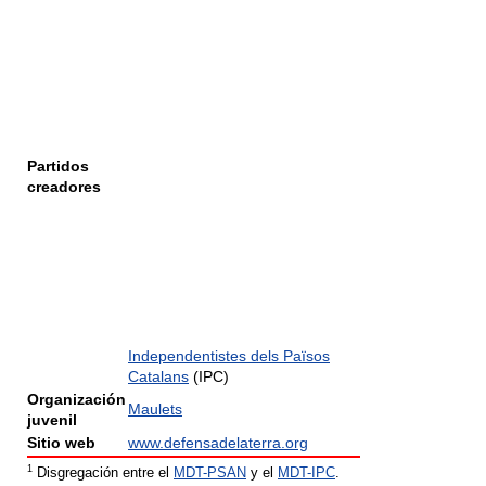
Partidos
creadores
Independentistes dels Països
Catalans
(IPC)
Organización
Maulets
juvenil
Sitio web
www.defensadelaterra.org
1
Disgregación entre el
MDT-PSAN
y el
MDT-IPC
.