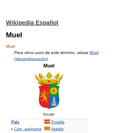
Wikipedia Español
Muel
Muel
Para otros usos de este término, véase
Muel
(desambiguación)
.
Muel
Escudo
País
España
•
Com. autónoma
Aragón