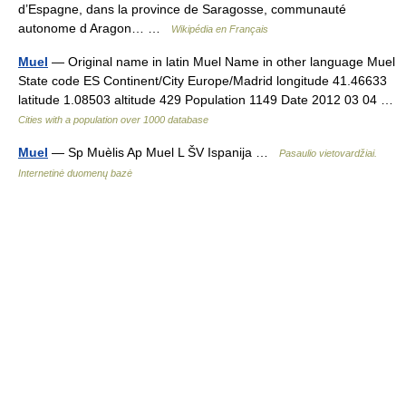
d’Espagne, dans la province de Saragosse, communauté
autonome d Aragon… …
Wikipédia en Français
Muel
— Original name in latin Muel Name in other language Muel
State code ES Continent/City Europe/Madrid longitude 41.46633
latitude 1.08503 altitude 429 Population 1149 Date 2012 03 04 …
Cities with a population over 1000 database
Muel
— Sp Muèlis Ap Muel L ŠV Ispanija …
Pasaulio vietovardžiai.
Internetinė duomenų bazė