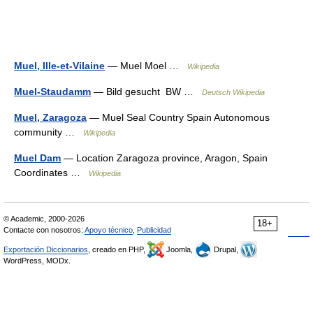
Muel, Ille-et-Vilaine
— Muel Moel …
Wikipedia
Muel-Staudamm
— Bild gesucht BW …
Deutsch Wikipedia
Muel, Zaragoza
— Muel Seal Country Spain Autonomous
community …
Wikipedia
Muel Dam
— Location Zaragoza province, Aragon, Spain
Coordinates …
Wikipedia
© Academic, 2000-2026
18+
Contacte con nosotros:
Apoyo técnico
,
Publicidad
Exportación Diccionarios
, creado en PHP,
Joomla,
Drupal,
WordPress, MODx.