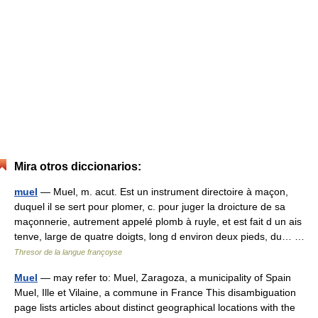
Mira otros diccionarios:
muel
— Muel, m. acut. Est un instrument directoire à maçon,
duquel il se sert pour plomer, c. pour juger la droicture de sa
maçonnerie, autrement appelé plomb à ruyle, et est fait d un ais
tenve, large de quatre doigts, long d environ deux pieds, du… …
Thresor de la langue françoyse
Muel
— may refer to: Muel, Zaragoza, a municipality of Spain
Muel, Ille et Vilaine, a commune in France This disambiguation
page lists articles about distinct geographical locations with the