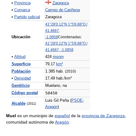
•
Provincia
Zaragoza
•
Comarca
Campo de Cariñena
•
Partido judicial
Zaragoza
41°28′0.12″N
1°5′8.88″O
/
41.4667
,
Ubicación
-1.0858
Coordenadas:
41°28′0.12″N
1°5′8.88″O
/
41.4667
,
-1.0858
•
Altitud
424
msnm
Superficie
79,17
km²
Población
1.385 hab.
(2010)
•
Densidad
17,49 hab./km²
Gentilicio
Muelano, na
Código postal
50450
Luis Gil Peña (
PSOE-
Alcalde
(2011)
Aragón
)
Muel
es un municipio de
español
de la
provincia de Zaragoza
,
comunidad autónoma de
Aragón
.