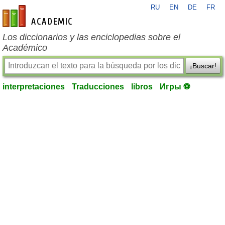
RU
EN
DE
FR
es-academic.com
Los diccionarios y las enciclopedias sobre el
Académico
¡Buscar!
interpretaciones
Traducciones
libros
Игры ⚽