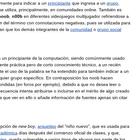
lmente
para
indicar
a
un
principiante
que
ingresa
a
un
grupo
,
se
utiliza
,
principalmente
,
en
comunidades
online
.
También
es
noob
,
n00b
en
diferentes
videojuegos
multijugador
refiriendose
a
ón
del
término
con
connotaciones
negativas
,
pues
se
utilizada
para
an
que
los
demás
integrantes
de
la
comunidad
o
grupo
social
a
un
principiante
de
la
computación
,
siendo
comúnmente
usado
ente
práctica
pero
de
corto
conocimiento
técnico
,
a
un
recién
te
el
uso
de
la
palabra
se
ha
extendido
para
también
indicar
a
un
quier
grupo
específico
.
En
contraposición
los
noob
hacen
ondidas
(
en
foros
por
ejemplo
),
debido
a
que
no
desea
leer
o
recuencia
intenta
atribuirse
o
incluirse
en
el
mérito
de
algo
creado
a
que
ver
en
ello
o
añade
información
de
fuentes
ajenas
sin
citar
upción
de
new
boy
,
arquetipo
del
"
niño
nuevo
",
que
es
usada
para
cadémica
días
después
del
comienzo
oficial
de
clases
,
y
que
,
ales
,
queda
vulnerable
a
varios
tipos
de
abusos
por
parte
de
los