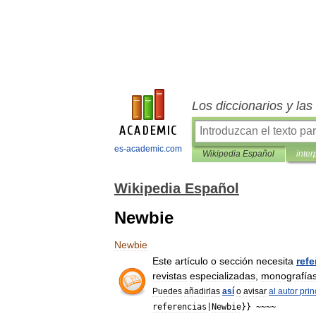
Los diccionarios y la
es-academic.com
Wikipedia Español
inter
Wikipedia Español
Newbie
Newbie
Este
artículo
o
sección
necesita
refe
revistas
especializadas
,
monografía
Puedes
añadirlas
así
o
avisar
al
autor
prin
referencias
|
Newbie
}} ~~~~