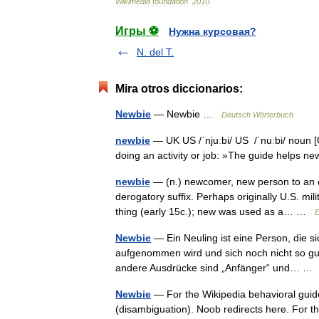
Wikimedia
foundation
.
2010
.
Игры ⚽
Нужна курсовая?
N. del T.
Mira otros diccionarios:
Newbie
— Newbie …
Deutsch Wörterbuch
newbie
— UK US /ˈnjuːbi/ US /ˈnuːbi/ nou
doing an activity or job: »The guide helps
newbie
— (n.) newcomer, new person to an ex
derogatory suffix. Perhaps originally U.S. mi
thing (early 15c.); new was used as a… …
E
Newbie
— Ein Neuling ist eine Person, die si
aufgenommen wird und sich noch nicht so gu
andere Ausdrücke sind „Anfänger“ und… 
Newbie
— For the Wikipedia behavioral gui
(disambiguation). Noob redirects here. For t