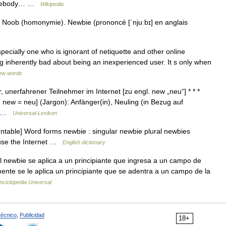
 somebody… …
Wikipedia
 Noob (homonymie). Newbie (prononcé [ˈnjuːbɪ] en anglais
ecially one who is ignorant of netiquette and other online
ng inherently bad about being an inexperienced user. It s only when
ew words
 unerfahrener Teilnehmer im Internet [zu engl. new „neu“] * * *
zu: new = neu] (Jargon): Anfänger(in), Neuling (in Bezug auf
ps …
Universal-Lexikon
untable] Word forms newbie : singular newbie plural newbies
 use the Internet …
English dictionary
 newbie se aplica a un principiante que ingresa a un campo de
mente se le aplica un principiante que se adentra a un campo de la
nciclopedia Universal
técnico
,
Publicidad
18+