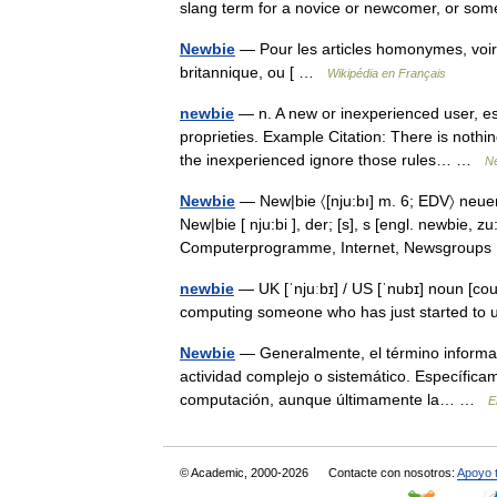
slang term for a novice or newcomer, or
Newbie
— Pour les articles homonymes, voir
britannique, ou [ …
Wikipédia en Français
newbie
— n. A new or inexperienced user, esp
proprieties. Example Citation: There is nothi
the inexperienced ignore those rules… …
N
Newbie
— New|bie 〈[nju:bı] m. 6; EDV〉 neuer,
New|bie [ nju:bi ], der; [s], s [engl. newbie, 
Computerprogramme, Internet, Newsgrou
newbie
— UK [ˈnjuːbɪ] / US [ˈnubɪ] noun [co
computing someone who has just started to
Newbie
— Generalmente, el término informal
actividad complejo o sistemático. Específica
computación, aunque últimamente la… …
E
© Academic, 2000-2026
Contacte con nosotros:
Apoyo 