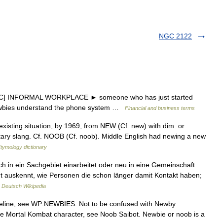
NGC 2122
n [C] INFORMAL WORKPLACE ► someone who has just started
 newbies understand the phone system …
Financial and business terms
isting situation, by 1969, from NEW (Cf. new) with dim. or
litary slang. Cf. NOOB (Cf. noob). Middle English had newing a new
tymology dictionary
ch in ein Sachgebiet einarbeitet oder neu in eine Gemeinschaft
t auskennt, wie Personen die schon länger damit Kontakt haben;
…
Deutsch Wikipedia
deline, see WP:NEWBIES. Not to be confused with Newby
he Mortal Kombat character, see Noob Saibot. Newbie or noob is a