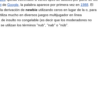
t
de
Google
,
la
palabra
aparece
por
primera
vez
en
1988
.
El
la
derivación
de
newbie
utilizando
ceros
en
lugar
de
la
o
,
para
tiliza
mucho
en
diversos
juegos
multijugador
en
línea
a
de
insulto
no
congelable
(
es
decir
que
los
moderadores
no
se
utilizan
los
términos
"
nub
", "
nab
"
o
"
nüb
".