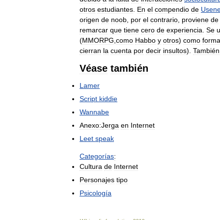
otros
estudiantes
.
En
el
compendio
de
Usene
origen
de
noob
,
por
el
contrario
,
proviene
de
remarcar
que
tiene
cero
de
experiencia
.
Se
u
(
MMORPG
,
como
Habbo
y
otros
)
como
form
cierran
la
cuenta
por
decir
insultos
).
También
Véase
también
Lamer
Script
kiddie
Wannabe
Anexo:Jerga
en
Internet
Leet
speak
Categorías
:
Cultura
de
Internet
Personajes
tipo
Psicología