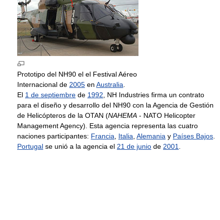
Prototipo del NH90 el el Festival Aéreo
Internacional de
2005
en
Australia
.
El
1 de septiembre
de
1992
, NH Industries firma un contrato
para el diseño y desarrollo del NH90 con la Agencia de Gestión
de Helicópteros de la OTAN (
NAHEMA
- NATO Helicopter
Management Agency). Esta agencia representa las cuatro
naciones participantes:
Francia
,
Italia
,
Alemania
y
Países Bajos
.
Portugal
se unió a la agencia el
21 de junio
de
2001
.