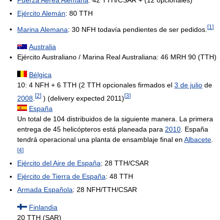
Ejército Alemán
: 80 TTH
[
1
]
Marina Alemana
: 30 NFH todavía pendientes de ser pedidos.
Australia
Ejército Australiano / Marina Real Australiana: 46 MRH 90 (TTH)
Bélgica
10: 4 NFH + 6 TTH (2 TTH opcionales firmados el
3 de julio
de
[
2
]
[
3
]
2008
.
) (delivery expected 2011)
España
Un total de 104 distribuidos de la siguiente manera. La primera
entrega de 45 helicópteros está planeada para
2010
. España
tendrá operacional una planta de ensamblaje final en
Albacete
.
[
4
]
Ejército del Aire de España
: 28 TTH/CSAR
Ejército de Tierra de España
: 48 TTH
Armada Española
: 28 NFH/TTH/CSAR
Finlandia
20 TTH (SAR)