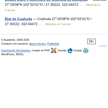
27°18′08″N 102°02′41″O / 27.30222, 102.04472 …
Wikipédia en
Français
État de Coahuila
— Coahuila 27°18′08″N 102°02′41″O /
27.30222, 102.04472 …
Wikipédia en Français
© Academic, 2000-2026
18+
Contacte con nosotros:
Apoyo técnico
,
Publicidad
Exportación Diccionarios
, creado en PHP,
Joomla,
Drupal,
WordPress, MODx.