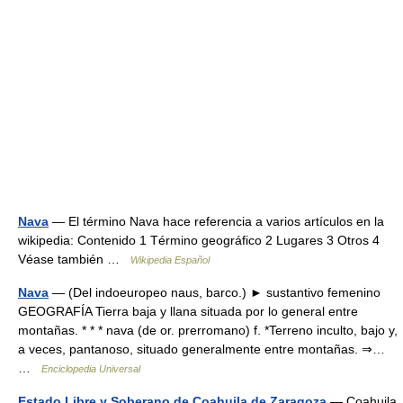
Nava
— El término Nava hace referencia a varios artículos en la
wikipedia: Contenido 1 Término geográfico 2 Lugares 3 Otros 4
Véase también …
Wikipedia Español
Nava
— (Del indoeuropeo naus, barco.) ► sustantivo femenino
GEOGRAFÍA Tierra baja y llana situada por lo general entre
montañas. * * * nava (de or. prerromano) f. *Terreno inculto, bajo y,
a veces, pantanoso, situado generalmente entre montañas. ⇒…
…
Enciclopedia Universal
Estado Libre y Soberano de Coahuila de Zaragoza
— Coahuila