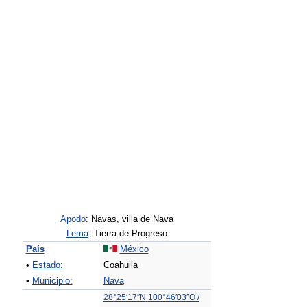
Apodo
: Navas, villa de Nava
Lema
: Tierra de Progreso
País
México
•
Estado:
Coahuila
•
Municipio:
Nava
28°25′17″N
100°46′03″O
/