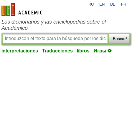
RU
EN
DE
FR
es-academic.com
Los diccionarios y las enciclopedias sobre el
Académico
¡Buscar!
interpretaciones
Traducciones
libros
Игры ⚽