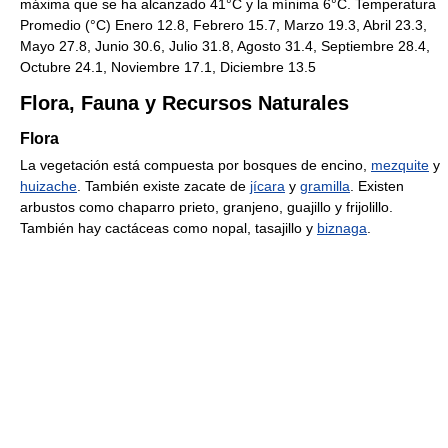
máxima que se ha alcanzado 41°C y la mínima 6°C. Temperatura
Promedio (°C) Enero 12.8, Febrero 15.7, Marzo 19.3, Abril 23.3,
Mayo 27.8, Junio 30.6, Julio 31.8, Agosto 31.4, Septiembre 28.4,
Octubre 24.1, Noviembre 17.1, Diciembre 13.5
Flora, Fauna y Recursos Naturales
Flora
La vegetación está compuesta por bosques de encino,
mezquite
y
huizache
. También existe zacate de
jícara
y
gramilla
. Existen
arbustos como chaparro prieto, granjeno, guajillo y frijolillo.
También hay cactáceas como nopal, tasajillo y
biznaga
.