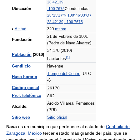
28.42139
,
Ubicación
-100.7675
Coordenadas:
28°25′17″N
100°46′03″O
/
28.42139
,
-100.7675
•
Altitud
320
msnm
21 de Febrero de 1801
Fundación
(Pedro de Nava Alvarez)
34,170 (2010)
Población
(2010)
[
1
]
habitantes
Gentilicio
Navense
Tiempo del Centro
, UTC
Huso horario
-6
Código postal
26170
Pref. telefónico
862
Aroldo Villareal Fernandez
Alcalde:
(PRI)
Sitio web
Sitio oficial
Nava
es un municipio que pertenece al estado de
Coahuila de
Zaragoza
,
México
tercer estado más grande del país, que se
encuentra localizado en el Noreste de México, compartiendo una