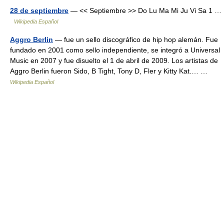
28 de septiembre
— << Septiembre >> Do Lu Ma Mi Ju Vi Sa 1 …
Wikipedia Español
Aggro Berlin
— fue un sello discográfico de hip hop alemán. Fue
fundado en 2001 como sello independiente, se integró a Universal
Music en 2007 y fue disuelto el 1 de abril de 2009. Los artistas de
Aggro Berlin fueron Sido, B Tight, Tony D, Fler y Kitty Kat.… …
Wikipedia Español