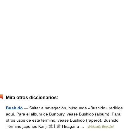
Mira otros diccionarios:
Bushidō
— Saltar a navegación, búsqueda «Bushidō» redirige
aquí. Para el álbum de Bunbury, véase Bushido (álbum). Para
otros usos de este término, véase Bushido (rapero). Bushidō
Término japonés Kanji 武士道 Hiragana …
Wikipedia Español