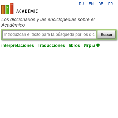
RU
EN
DE
FR
es-academic.com
Los diccionarios y las enciclopedias sobre el
Académico
¡Buscar!
interpretaciones
Traducciones
libros
Игры ⚽