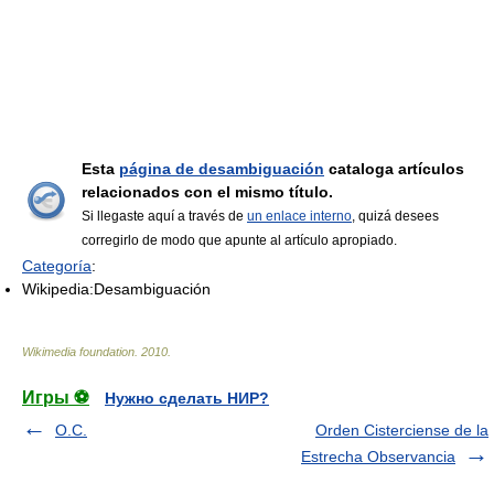
Esta
página de desambiguación
cataloga artículos
relacionados con el mismo título.
Si llegaste aquí a través de
un enlace interno
, quizá desees
corregirlo de modo que apunte al artículo apropiado.
Categoría
:
Wikipedia:Desambiguación
Wikimedia foundation
.
2010
.
Игры ⚽
Нужно сделать НИР?
O.C.
Orden Cisterciense de la
Estrecha Observancia