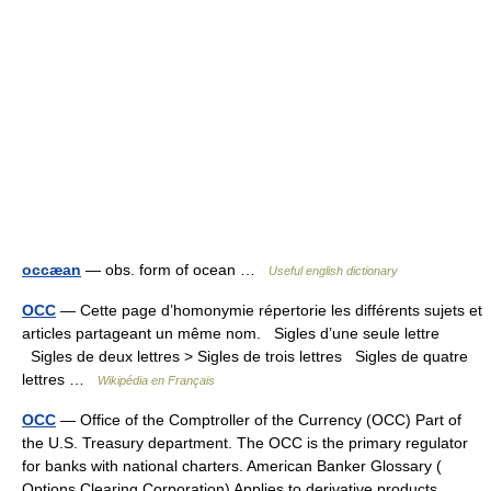
occæan
— obs. form of ocean …
Useful english dictionary
OCC
— Cette page d’homonymie répertorie les différents sujets et
articles partageant un même nom. Sigles d’une seule lettre
Sigles de deux lettres > Sigles de trois lettres Sigles de quatre
lettres …
Wikipédia en Français
OCC
— Office of the Comptroller of the Currency (OCC) Part of
the U.S. Treasury department. The OCC is the primary regulator
for banks with national charters. American Banker Glossary (
Options Clearing Corporation) Applies to derivative products.… …