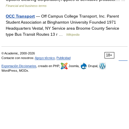
Financial and business terms
OCC Transport
— Off Campus College Transport, Inc. Parent
Student Association at Binghamton University Founded 1971
Headquarters Vestal, NY Service area Broome County Service
type Bus Transit Routes 13 r …
Wikipedia
© Academic, 2000-2026
18+
Contacte con nosotros:
Apoyo técnico
,
Publicidad
Exportación Diccionarios
, creado en PHP,
Joomla,
Drupal,
WordPress, MODx.