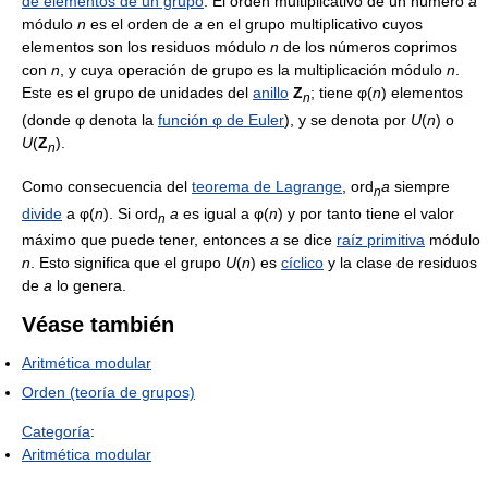
de elementos de un grupo
. El orden multiplicativo de un número
a
módulo
n
es el orden de
a
en el grupo multiplicativo cuyos
elementos son los residuos módulo
n
de los números coprimos
con
n
, y cuya operación de grupo es la multiplicación módulo
n
.
Este es el grupo de unidades del
anillo
Z
; tiene φ(
n
) elementos
n
(donde φ denota la
función φ de Euler
), y se denota por
U
(
n
) o
U
(
Z
).
n
Como consecuencia del
teorema de Lagrange
, ord
a
siempre
n
divide
a φ(
n
). Si ord
a
es igual a φ(
n
) y por tanto tiene el valor
n
máximo que puede tener, entonces
a
se dice
raíz primitiva
módulo
n
. Esto significa que el grupo
U
(
n
) es
cíclico
y la clase de residuos
de
a
lo genera.
Véase también
Aritmética modular
Orden (teoría de grupos)
Categoría
:
Aritmética modular