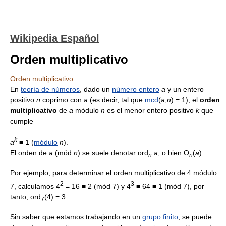
Wikipedia Español
Orden multiplicativo
Orden multiplicativo
En
teoría de números
, dado un
número entero
a
y un entero
positivo
n
coprimo con
a
(es decir, tal que
mcd
(
a
,
n
) = 1), el
orden
multiplicativo
de
a
módulo
n
es el menor entero positivo
k
que
cumple
k
a
≡ 1 (
módulo
n
).
El orden de
a
(mód
n
) se suele denotar ord
a
, o bien O
(
a
).
n
n
Por ejemplo, para determinar el orden multiplicativo de 4 módulo
2
3
7, calculamos 4
= 16 ≡ 2 (mód 7) y 4
≡ 64 ≡ 1 (mód 7), por
tanto, ord
(4) = 3.
7
Sin saber que estamos trabajando en un
grupo finito
, se puede