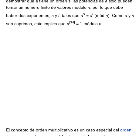
demostrar que
a
tiene un orden si las potencias de
a
sólo pueden
tomar un número finito de valores módulo
n
, por lo que debe
s
t
haber dos exponentes,
s
y
t
, tales que
a
≡
a
(mód
n
). Como
a
y
n
|
s
-
t
|
son coprimos, esto implica que
a
≡ 1 módulo
n
.
El concepto de orden multiplicativo es un caso especial del
orden