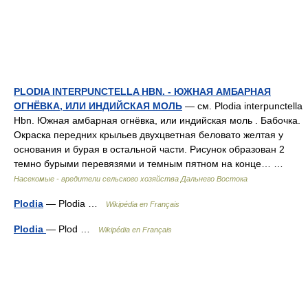
PLODIA INTERPUNCTELLA HBN. - ЮЖНАЯ АМБАРНАЯ
ОГНЁВКА, ИЛИ ИНДИЙСКАЯ МОЛЬ
— см. Plodia interpunctella
Hbn. Южная амбарная огнёвка, или индийская моль . Бабочка.
Окраска передних крыльев двухцветная беловато желтая у
основания и бурая в остальной части. Рисунок образован 2
темно бурыми перевязями и темным пятном на конце… …
Насекомые - вредители сельского хозяйства Дальнего Востока
Plodia
— Plodia …
Wikipédia en Français
Plodia
— Plod …
Wikipédia en Français