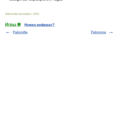
Wikimedia foundation
.
2010
.
Игры ⚽
Нужен реферат?
Palomilla
Palomina