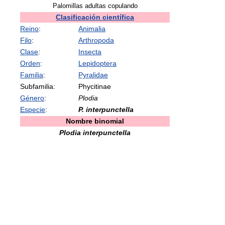
Palomillas adultas copulando
Clasificación científica
Reino
:
Animalia
Filo
:
Arthropoda
Clase
:
Insecta
Orden
:
Lepidoptera
Familia
:
Pyralidae
Subfamilia:
Phycitinae
Género
:
Plodia
Especie
:
P. interpunctella
Nombre binomial
Plodia interpunctella