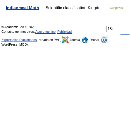
Indianmeal Moth
— Scientific classification Kingdo …
Wikipedia
© Academic, 2000-2026
18+
Contacte con nosotros:
Apoyo técnico
,
Publicidad
Exportación Diccionarios
, creado en PHP,
Joomla,
Drupal,
WordPress, MODx.