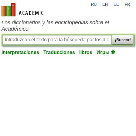
RU
EN
DE
FR
es-academic.com
Los diccionarios y las enciclopedias sobre el
Académico
¡Buscar!
interpretaciones
Traducciones
libros
Игры ⚽