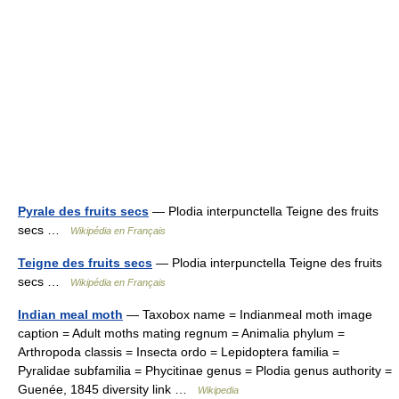
Pyrale des fruits secs
— Plodia interpunctella Teigne des fruits
secs …
Wikipédia en Français
Teigne des fruits secs
— Plodia interpunctella Teigne des fruits
secs …
Wikipédia en Français
Indian meal moth
— Taxobox name = Indianmeal moth image
caption = Adult moths mating regnum = Animalia phylum =
Arthropoda classis = Insecta ordo = Lepidoptera familia =
Pyralidae subfamilia = Phycitinae genus = Plodia genus authority =
Guenée, 1845 diversity link …
Wikipedia