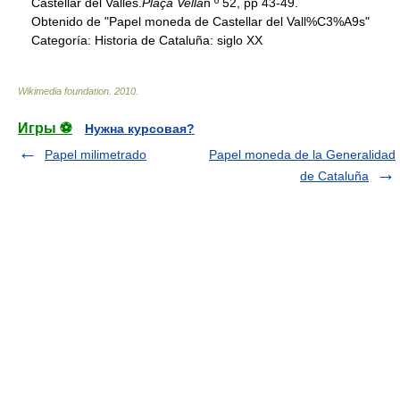
Castellar del Vallès.
Plaça Vella
n º 52, pp 43-49.
Obtenido de "Papel moneda de Castellar del Vall%C3%A9s"
Categoría:
Historia de Cataluña: siglo XX
Wikimedia foundation
.
2010
.
Игры ⚽
Нужна курсовая?
Papel milimetrado
Papel moneda de la Generalidad
de Cataluña