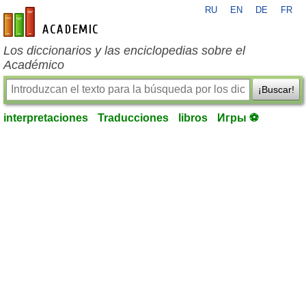
RU
EN
DE
FR
es-academic.com
Los diccionarios y las enciclopedias sobre el
Académico
¡Buscar!
interpretaciones
Traducciones
libros
Игры ⚽