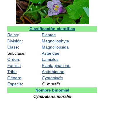
Clasificación científica
Reino
:
Plantae
División
:
Magnoliophyta
Clase
:
Magnoliopsida
Subclase:
Asteridae
Orden
:
Lamiales
Familia
:
Plantaginaceae
Tribu
:
Antirrhineae
Género
:
Cymbalaria
Especie
:
C. muralis
Nombre binomial
Cymbalaria muralis