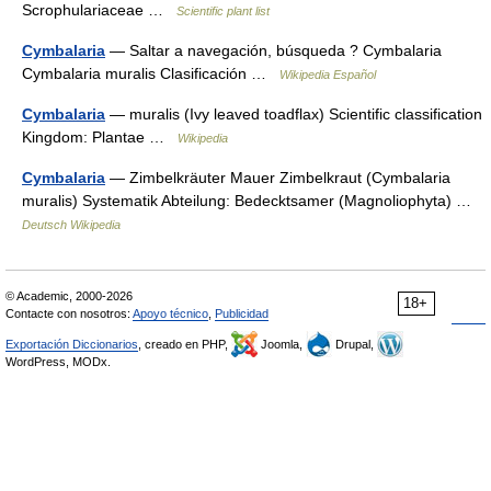
Scrophulariaceae …
Scientific plant list
Cymbalaria
— Saltar a navegación, búsqueda ? Cymbalaria
Cymbalaria muralis Clasificación …
Wikipedia Español
Cymbalaria
— muralis (Ivy leaved toadflax) Scientific classification
Kingdom: Plantae …
Wikipedia
Cymbalaria
— Zimbelkräuter Mauer Zimbelkraut (Cymbalaria
muralis) Systematik Abteilung: Bedecktsamer (Magnoliophyta) …
Deutsch Wikipedia
© Academic, 2000-2026
18+
Contacte con nosotros:
Apoyo técnico
,
Publicidad
Exportación Diccionarios
, creado en PHP,
Joomla,
Drupal,
WordPress, MODx.