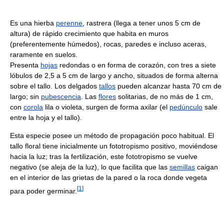
Es una hierba
perenne
, rastrera (llega a tener unos 5 cm de
altura) de rápido crecimiento que habita en muros
(preferentemente húmedos), rocas, paredes e incluso aceras,
raramente en suelos.
Presenta
hojas
redondas o en forma de corazón, con tres a siete
lóbulos de 2,5 a 5 cm de largo y ancho, situados de forma alterna
sobre el tallo. Los delgados
tallos
pueden alcanzar hasta 70 cm de
largo; sin
pubescencia
. Las
flores
solitarias, de no más de 1 cm,
con
corola
lila o violeta, surgen de forma axilar (el
pedúnculo
sale
entre la hoja y el tallo).
Esta especie posee un método de propagación poco habitual. El
tallo floral tiene inicialmente un fototropismo positivo, moviéndose
hacia la luz; tras la fertilización, este fototropismo se vuelve
negativo (se aleja de la luz), lo que facilita que las
semillas
caigan
en el interior de las grietas de la pared o la roca donde vegeta
[
1
]
para poder germinar.