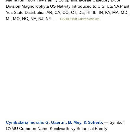
Name Kenilworth ivy Family Scrophulariaceae Category Dicot
Division Magnoliophyta US Nativity Introduced to U.S. US/NA Plant
Yes State Distribution AR, CA, CO, CT, DE, HI, IL, IN, KY, MA, MD,
MI, MO, NC, NE, NJ, NY …
USDA Plant Characteristics
Cymbalaria muralis G. Gaertn., B. Mey. & Scherb.
— Symbol
CYMU Common Name Kenilworth ivy Botanical Family