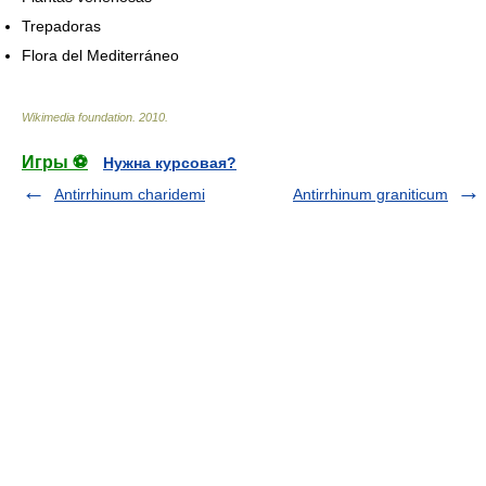
Trepadoras
Flora del Mediterráneo
Wikimedia foundation
.
2010
.
Игры ⚽
Нужна курсовая?
Antirrhinum charidemi
Antirrhinum graniticum