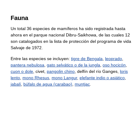
Fauna
Un total 36 especies de mamíferos ha sido registrada hasta
ahora en el parque nacional Dibru-Saikhowa, de las cuales 12
son catalogados en la lista de protección del programa de vida
Salvaje de 1972.
Entre las especies se incluyen:
tigre de Bengala
,
leoprado
,
pantera nebulosa
,
gato selvático o de la jungla
,
oso hocicón
,
cuon o dole
, civet,
pangolin chino
, delfín del río Ganges,
loris
lento
,
mono Rhesus
,
mono Langur
,
elefante indio o asiático
,
jabalí
,
búfalo de agua (carabao)
,
muntjac
.