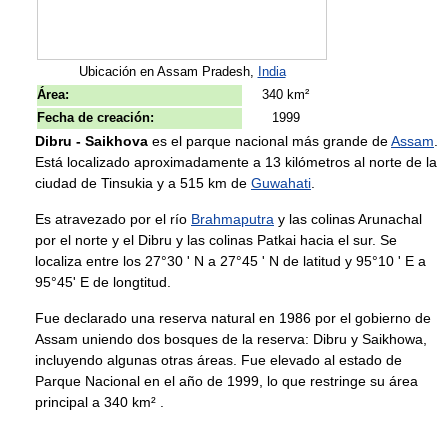
Ubicación en Assam Pradesh,
India
Área:
340 km²
Fecha de creación:
1999
Dibru - Saikhova
es el parque nacional más grande de
Assam
.
Está localizado aproximadamente a 13 kilómetros al norte de la
ciudad de Tinsukia y a 515 km de
Guwahati
.
Es atravezado por el río
Brahmaputra
y las colinas Arunachal
por el norte y el Dibru y las colinas Patkai hacia el sur. Se
localiza entre los 27°30 ' N a 27°45 ' N de latitud y 95°10 ' E a
95°45' E de longtitud.
Fue declarado una reserva natural en 1986 por el gobierno de
Assam uniendo dos bosques de la reserva: Dibru y Saikhowa,
incluyendo algunas otras áreas. Fue elevado al estado de
Parque Nacional en el año de 1999, lo que restringe su área
principal a 340 km² .