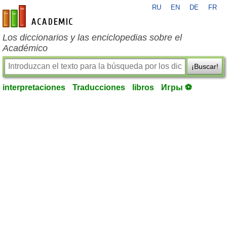
RU
EN
DE
FR
es-academic.com
Los diccionarios y las enciclopedias sobre el
Académico
¡Buscar!
interpretaciones
Traducciones
libros
Игры ⚽