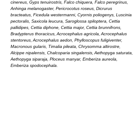
cinereus, Gyps tenuirostris, Falco chiquera, Falco peregrinus,
Anhinga melanogaster, Pericrocotus roseus, Dicrurus
bracteatus, Ficedula westermanni, Cyornis poliogenys, Luscinia
pectoralis, Saxicola leucura, Saroglossa spiloptera, Cettia
pallidipes, Cettia diphone, Cettia major, Cettia brunnifrons,
Bradypterus thoracicus, Acrocephalus agricola, Acrocephalus
stentoreus, Acrocephalus aedon, Phylloscopus fuligiventer,
Macronous gularis, Timalia pileata, Chrysomma altirostre,
Alcippe nipalensis, Chalcoparia singalensis, Aethopyga saturata,
Aethopyga siparaja, Ploceus manyar, Emberiza aureola,
Emberiza spodocephala
.