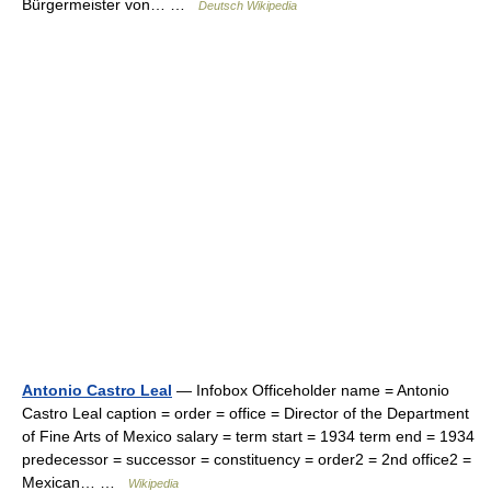
Bürgermeister von… …
Deutsch Wikipedia
Antonio Castro Leal
— Infobox Officeholder name = Antonio
Castro Leal caption = order = office = Director of the Department
of Fine Arts of Mexico salary = term start = 1934 term end = 1934
predecessor = successor = constituency = order2 = 2nd office2 =
Mexican… …
Wikipedia