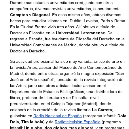
Durante sus estudios universitarios creó, junto con otros
compañeros, diversas revistas universitarias, concretamente:
Comptos
y
Diagonal
. En esos mismo años, obtuvo diversas
becas para estudiar idiomas en: Dublín, Lovaina, París y Roma.
En la Ciudad Eterna vivió tres años. Allí obtuvo el título de
Doctor en Filosofía en la
Universidad Lateranense
. De
regreso a España, fue Ayudante de Filosofía del Derecho en la
Universidad Complutense de Madrid, donde obtuvo el título de
Doctor en Derecho.
Su actividad profesional ha sido muy variada: crítico de arte en
la revista Artes; asesor del Museo de Arte Contemporáneo de
Madrid, donde entre otras, organizó la magna exposición “San
José en el Arte español”; fundador de la revista Integración de
las Artes, junto con otros artistas; lector-asesor en el
Departamento de Estudios Bibliográficos, una distribuidora de
libros; profesor de Literatura y de Filosofía -nivel
preuniversitario- en el Colegio Tajamar (Madrid), donde
colaboró en la creación de la revista literaria
La Carreta
;
guionista en
Radio Nacional de España
(programa infantil:
Dola,
Dola, Tira la bola
) y de
Radiotelevisión Española
(programa
infantil:
Un globo, dos globos, tres globos
), y en programas