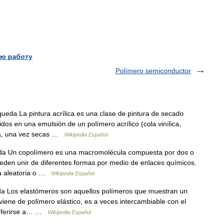
ю работу
Polímero semiconductor
eda La pintura acrílica es una clase de pintura de secado
dos en una emulsión de un polímero acrílico (cola vinílica,
ua, una vez secas …
Wikipedia Español
da Un copolímero es una macromolécula compuesta por dos o
ueden unir de diferentes formas por medio de enlaces químicos.
a aleatoria o …
Wikipedia Español
a Los elastómeros son aquellos polímeros que muestran un
viene de polímero elástico, es a veces intercambiable con el
referirse a… …
Wikipedia Español