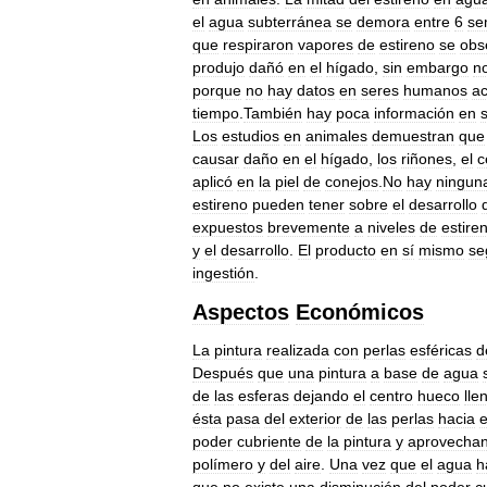
el
agua
subterránea
se
demora
entre
6
se
que
respiraron
vapores
de
estireno
se
obs
produjo
dañó
en
el
hígado
,
sin
embargo
n
porque
no
hay
datos
en
seres
humanos
a
tiempo
.
También
hay
poca
información
en
Los
estudios
en
animales
demuestran
que
causar
daño
en
el
hígado
,
los
riñones
,
el
c
aplicó
en
la
piel
de
conejos
.
No
hay
ningun
estireno
pueden
tener
sobre
el
desarrollo
expuestos
brevemente
a
niveles
de
estire
y
el
desarrollo
.
El
producto
en
sí
mismo
se
ingestión
.
Aspectos
Económicos
La
pintura
realizada
con
perlas
esféricas
d
Después
que
una
pintura
a
base
de
agua
de
las
esferas
dejando
el
centro
hueco
lle
ésta
pasa
del
exterior
de
las
perlas
hacia
e
poder
cubriente
de
la
pintura
y
aprovecha
polímero
y
del
aire
.
Una
vez
que
el
agua
h