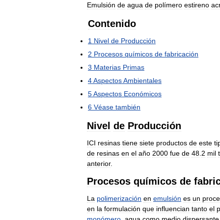
Emulsión
de
agua
de
polímero
estireno
acr
Contenido
1
Nivel
de
Producción
2
Procesos
químicos
de
fabricación
3
Materias
Primas
4
Aspectos
Ambientales
5
Aspectos
Económicos
6
Véase
también
Nivel
de
Producción
ICI
resinas
tiene
siete
productos
de
este
ti
de
resinas
en
el
año
2000
fue
de
48
.
2
mil
anterior
.
Procesos
químicos
de
fabri
La
polimerización
en
emulsión
es
un
proc
en
la
formulación
que
influencian
tanto
el
monómero
,
agua
como
medio
dispersante