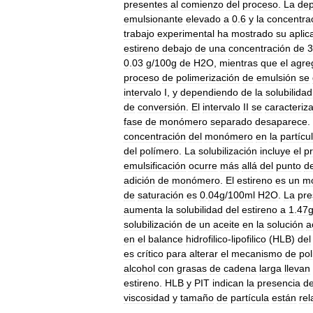
presentes
al
comienzo
del
proceso
.
La
de
emulsionante
elevado
a
0
.
6
y
la
concentra
trabajo
experimental
ha
mostrado
su
aplic
estireno
debajo
de
una
concentración
de
3
0
.
03
g
/
100g
de
H2O
,
mientras
que
el
agre
proceso
de
polimerización
de
emulsión
se
intervalo
I
,
y
dependiendo
de
la
solubilidad
de
conversión
.
El
intervalo
II
se
caracteriz
fase
de
monómero
separado
desaparece
.
concentración
del
monómero
en
la
partícu
del
polímero
.
La
solubilización
incluye
el
p
emulsificación
ocurre
más
allá
del
punto
d
adición
de
monómero
.
El
estireno
es
un
m
de
saturación
es
0
.
04g
/
100ml
H2O
.
La
pre
aumenta
la
solubilidad
del
estireno
a
1
.
47
solubilización
de
un
aceite
en
la
solución
a
en
el
balance
hidrofilico
-
lipofilico
(
HLB
)
del
es
crítico
para
alterar
el
mecanismo
de
pol
alcohol
con
grasas
de
cadena
larga
llevan
estireno
.
HLB
y
PIT
indican
la
presencia
d
viscosidad
y
tamaño
de
partícula
están
re