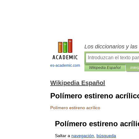
Los diccionarios y la
es-academic.com
Wikipedia Español
inter
Wikipedia Español
Polímero estireno acrílic
Polímero
estireno
acrílico
Polímero
estireno
acríl
Saltar
a
navegación
,
búsqueda