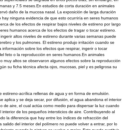
manas
y
7
.
5
meses
.
En
estudios
de
corta
duración
en
animales
ervó
daño
de
la
mucosa
nasal
.
La
exposición
de
larga
duración
o
hay
ninguna
evidencia
de
que
esto
ocurriría
en
seres
humanos
cerca
de
los
efectos
de
respirar
bajos
niveles
de
estireno
por
largo
seres
humanos
acerca
de
los
efectos
de
tragar
o
tocar
estireno
.
ingerir
altos
niveles
de
estireno
durante
varias
semanas
puede
erebro
y
los
pulmones
.
El
estireno
produjo
irritación
cuando
se
a
información
sobre
los
efectos
que
respirar
,
ingerir
o
tocar
del
feto
o
la
reproducción
en
seres
humanos
.
En
animales
no
muy
altos
se
observaron
algunos
efectos
sobre
la
reproducción
gún
su
ficha
técnica
afecta
ojos
,
mucosas
,
piel
y
es
peligrosa
su
e
estireno
-
acrílica
rellenas
de
agua
y
en
forma
de
emulsión
.
se
aplica
y
se
deja
secar
,
por
difusión
,
el
agua
abandona
el
interior
no
de
aire
,
el
cual
actúa
como
medio
para
dispersar
la
luz
cuando
l
interior
de
los
pequeños
intersticios
de
aire
.
Contribuyendo
al
ndo
la
diferencia
que
hay
entre
los
índices
de
refracción
del
a
salido
del
interior
del
polímero
no
puede
volver
a
entrar
,
por
lo