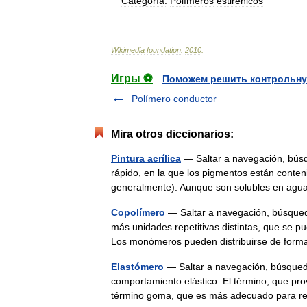
Categoría:
Polímeros
estirénicos
Wikimedia
foundation
.
2010
.
Игры ⚽
Поможем решить контрольну
Polímero conductor
Mira otros diccionarios:
Pintura acrílica
— Saltar a navegación, búsqu
rápido, en la que los pigmentos están conteni
generalmente). Aunque son solubles en ag
Copolímero
— Saltar a navegación, búsque
más unidades repetitivas distintas, que se p
Los monómeros pueden distribuirse de form
Elastómero
— Saltar a navegación, búsqued
comportamiento elástico. El término, que pro
término goma, que es más adecuado para 