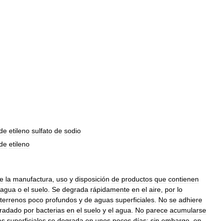
de
etileno
sulfato
de
sodio
de
etileno
e
la
manufactura
,
uso
y
disposición
de
productos
que
contienen
agua
o
el
suelo
.
Se
degrada
rápidamente
en
el
aire
,
por
lo
terrenos
poco
profundos
y
de
aguas
superficiales
.
No
se
adhiere
radado
por
bacterias
en
el
suelo
y
el
agua
.
No
parece
acumularse
as
superficiales
se
degrada
en
unos
pocos
días
;
sin
embargo
,
en