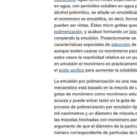
en
agua
,
con
peróxidos
solubles
en
agua
alcohol
polivinílico
,
se
añade
un
emulsifica
el
monómero
se
emulsifica
,
es
decir
,
form
pueden
ser
vistas
.
Estas
micro
gotitas
que
polimerización
,
y
acaban
formando
un
láte
rompiendo
la
emulsión
.
Posteriormente
se
características
especiales
de
adsorción
de
aunque
suelen
usarse
co
-
monómeros
par
estos
casos
la
reactividad
relativa
es
un
pu
en
emulsión
el
monómero
es
prácticamen
el
ácido
acrílico
para
aumentar
la
solubilid
La
emulsión
por
polimerización
es
una
rea
mecanistico
está
basado
en
la
mezcla
de
gotas
de
monómero
como
monómero
solu
acuosa
y
puede
entrar
tanto
en
la
gota
de
proceso
de
polimerización
por
emulsión
tí
mil
nanómetros
y
un
diámetro
de
miscela
las
miscelas
hinchadas
con
monómero
pa
argumento
de
que
el
diámetro
de
la
partíc
número
correspondiente
de
partículas
de