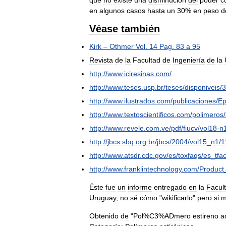
que
no
existe
una
disminución
del
poder
c
en
algunos
casos
hasta
un
30
%
en
peso
d
Véase
también
Kirk
–
Othmer
Vol
.
14
Pag
.
83
a
95
Revista
de
la
Facultad
de
Ingeniería
de
la
http:
//
www
.
iciresinas
.
com
/
http:
//
www
.
teses
.
usp
.
br
/
teses
/
disponiveis
/
3
http:
//
www
.
ilustrados
.
com
/
publicaciones
/
Ep
http:
//
www
.
textoscientificos
.
com
/
polimeros
/
http:
//
www
.
revele
.
com
.
ve
/
pdf
/
fiucv
/
vol18
-
n
http:
//
jbcs
.
sbq
.
org
.
br
/
jbcs
/
2004
/
vol15
_
n1
/
1
http:
//
www
.
atsdr
.
cdc
.
gov
/
es
/
toxfaqs
/
es
_
tfa
http:
//
www
.
franklintechnology
.
com
/
Product
Éste
fue
un
informe
entregado
en
la
Facul
Uruguay
,
no
sé
cómo
"
wikificarlo
"
pero
si
m
Obtenido
de
"
Pol
%
C3
%
ADmero
estireno
a