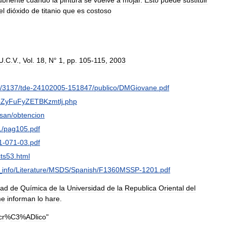
ubriente
cuando
la
pintura
se
vuelve
a
mojar
.
Esto
puede
sustituir
el
dióxido
de
titanio
que
es
costoso
U
.
C
.
V
.,
Vol
.
18
,
N
°
1
,
pp
.
105
-
115
,
2003
/
3137
/
tde
-
24102005
-
151847
/
publico
/
DMGiovane
.
pdf
ZyFuFyZETBKzmtlj
.
php
san
/
obtencion
1
/
pag105
.
pdf
1
-
071
-
03
.
pdf
cts53
.
html
_
info
/
Literature
/
MSDS
/
Spanish
/
F1360MSSP
-
1201
.
pdf
tad
de
Química
de
la
Universidad
de
la
Republica
Oriental
del
e
informan
lo
hare
.
cr
%
C3
%
ADlico
"