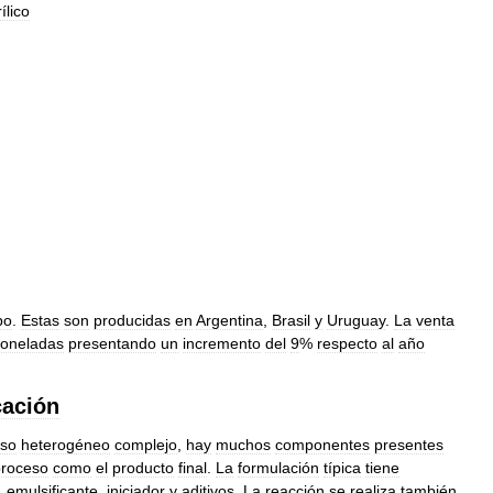
ílico
po
.
Estas
son
producidas
en
Argentina
,
Brasil
y
Uruguay
.
La
venta
toneladas
presentando
un
incremento
del
9
%
respecto
al
año
cación
eso
heterogéneo
complejo
,
hay
muchos
componentes
presentes
proceso
como
el
producto
final
.
La
formulación
típica
tiene
,
emulsificante
,
iniciador
y
aditivos
.
La
reacción
se
realiza
también