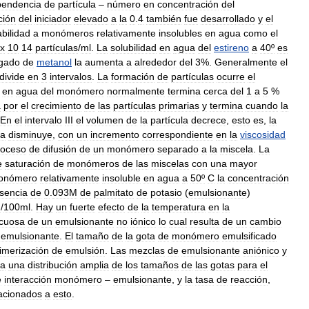
pendencia
de
partícula
–
número
en
concentración
del
ción
del
iniciador
elevado
a
la
0
.
4
también
fue
desarrollado
y
el
abilidad
a
monómeros
relativamente
insolubles
en
agua
como
el
x
10
14
partículas
/
ml
.
La
solubilidad
en
agua
del
estireno
a
40º
es
gado
de
metanol
la
aumenta
a
alrededor
del
3
%.
Generalmente
el
divide
en
3
intervalos
.
La
formación
de
partículas
ocurre
el
en
agua
del
monómero
normalmente
termina
cerca
del
1
a
5
%
a
por
el
crecimiento
de
las
partículas
primarias
y
termina
cuando
la
En
el
intervalo
III
el
volumen
de
la
partícula
decrece
,
esto
es
,
la
la
disminuye
,
con
un
incremento
correspondiente
en
la
viscosidad
roceso
de
difusión
de
un
monómero
separado
a
la
miscela
.
La
e
saturación
de
monómeros
de
las
miscelas
con
una
mayor
onómero
relativamente
insoluble
en
agua
a
50º
C
la
concentración
sencia
de
0
.
093M
de
palmitato
de
potasio
(
emulsionante
)
g
/
100ml
.
Hay
un
fuerte
efecto
de
la
temperatura
en
la
cuosa
de
un
emulsionante
no
iónico
lo
cual
resulta
de
un
cambio
emulsionante
.
El
tamaño
de
la
gota
de
monómero
emulsificado
imerización
de
emulsión
.
Las
mezclas
de
emulsionante
aniónico
y
a
una
distribución
amplia
de
los
tamaños
de
las
gotas
para
el
e
interacción
monómero
–
emulsionante
,
y
la
tasa
de
reacción
,
lacionados
a
esto
.