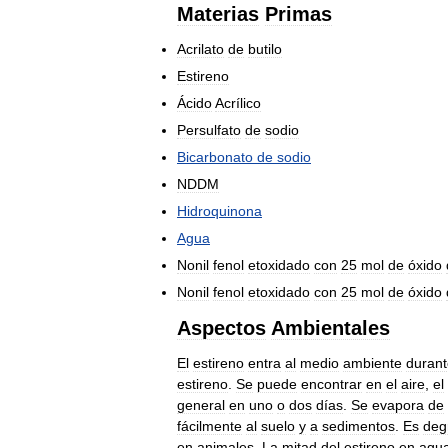
Materias
Primas
Acrilato
de
butilo
Estireno
Ácido
Acrílico
Persulfato
de
sodio
Bicarbonato
de
sodio
NDDM
Hidroquinona
Agua
Nonil
fenol
etoxidado
con
25
mol
de
óxido
Nonil
fenol
etoxidado
con
25
mol
de
óxido
Aspectos
Ambientales
El
estireno
entra
al
medio
ambiente
durant
estireno
.
Se
puede
encontrar
en
el
aire
,
el
general
en
uno
o
dos
días
.
Se
evapora
de
fácilmente
al
suelo
y
a
sedimentos
.
Es
deg
en
animales
.
La
mitad
del
estireno
en
agu