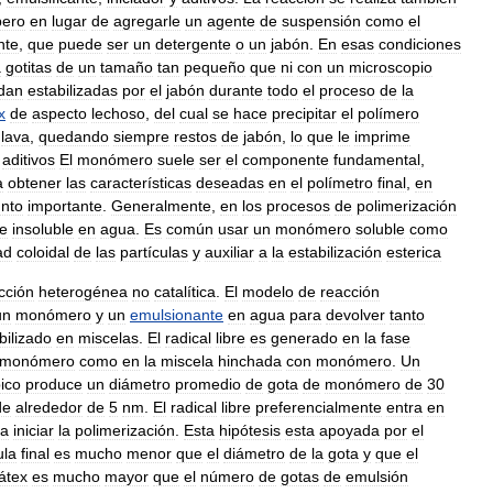
pero
en
lugar
de
agregarle
un
agente
de
suspensión
como
el
nte
,
que
puede
ser
un
detergente
o
un
jabón
.
En
esas
condiciones
a
gotitas
de
un
tamaño
tan
pequeño
que
ni
con
un
microscopio
dan
estabilizadas
por
el
jabón
durante
todo
el
proceso
de
la
x
de
aspecto
lechoso
,
del
cual
se
hace
precipitar
el
polímero
lava
,
quedando
siempre
restos
de
jabón
,
lo
que
le
imprime
aditivos
El
monómero
suele
ser
el
componente
fundamental
,
a
obtener
las
características
deseadas
en
el
polímetro
final
,
en
nto
importante
.
Generalmente
,
en
los
procesos
de
polimerización
te
insoluble
en
agua
.
Es
común
usar
un
monómero
soluble
como
ad
coloidal
de
las
partículas
y
auxiliar
a
la
estabilización
esterica
cción
heterogénea
no
catalítica
.
El
modelo
de
reacción
un
monómero
y
un
emulsionante
en
agua
para
devolver
tanto
bilizado
en
miscelas
.
El
radical
libre
es
generado
en
la
fase
monómero
como
en
la
miscela
hinchada
con
monómero
.
Un
pico
produce
un
diámetro
promedio
de
gota
de
monómero
de
30
de
alrededor
de
5
nm
.
El
radical
libre
preferencialmente
entra
en
ra
iniciar
la
polimerización
.
Esta
hipótesis
esta
apoyada
por
el
ula
final
es
mucho
menor
que
el
diámetro
de
la
gota
y
que
el
látex
es
mucho
mayor
que
el
número
de
gotas
de
emulsión