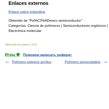
Enlaces externos
Enlace sobre polianilina
Obtenido de "Pol%C3%ADmero semiconductor"
Categorías:
Ciencia de polímeros
|
Semiconductores orgánicos
|
Electrónica molecular
Wikimedia foundation
.
2010
.
Игры ⚽
Поможем написать реферат
Polímero estireno acrílico
Polímero semicristalino