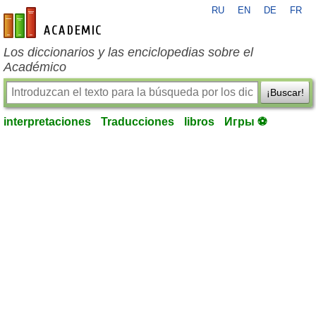
RU
EN
DE
FR
es-academic.com
Los diccionarios y las enciclopedias sobre el
Académico
¡Buscar!
interpretaciones
Traducciones
libros
Игры ⚽