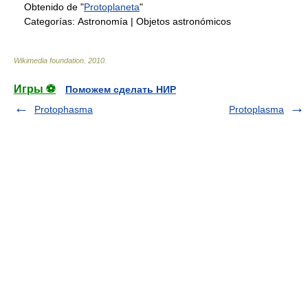
Obtenido de "
Protoplaneta
"
Categorías:
Astronomía
|
Objetos astronómicos
Wikimedia foundation
.
2010
.
Игры ⚽
Поможем сделать НИР
Protophasma
Protoplasma