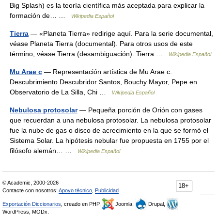
Big Splash) es la teoría científica más aceptada para explicar la
formación de… …
Wikipedia Español
Tierra
— «Planeta Tierra» redirige aquí. Para la serie documental,
véase Planeta Tierra (documental). Para otros usos de este
término, véase Tierra (desambiguación). Tierra …
Wikipedia Español
Mu Arae c
— Representación artística de Mu Arae c.
Descubrimiento Descubridor Santos, Bouchy Mayor, Pepe en
Observatorio de La Silla, Chi …
Wikipedia Español
Nebulosa protosolar
— Pequeña porción de Orión con gases
que recuerdan a una nebulosa protosolar. La nebulosa protosolar
fue la nube de gas o disco de acrecimiento en la que se formó el
Sistema Solar. La hipótesis nebular fue propuesta en 1755 por el
filósofo alemán… …
Wikipedia Español
© Academic, 2000-2026
18+
Contacte con nosotros:
Apoyo técnico
,
Publicidad
Exportación Diccionarios
, creado en PHP,
Joomla,
Drupal,
WordPress, MODx.