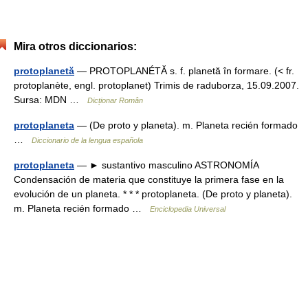
Mira otros diccionarios:
protoplanetă
— PROTOPLANÉTĂ s. f. planetă în formare. (< fr.
protoplanète, engl. protoplanet) Trimis de raduborza, 15.09.2007.
Sursa: MDN …
Dicționar Român
protoplaneta
— (De proto y planeta). m. Planeta recién formado
…
Diccionario de la lengua española
protoplaneta
— ► sustantivo masculino ASTRONOMÍA
Condensación de materia que constituye la primera fase en la
evolución de un planeta. * * * protoplaneta. (De proto y planeta).
m. Planeta recién formado …
Enciclopedia Universal