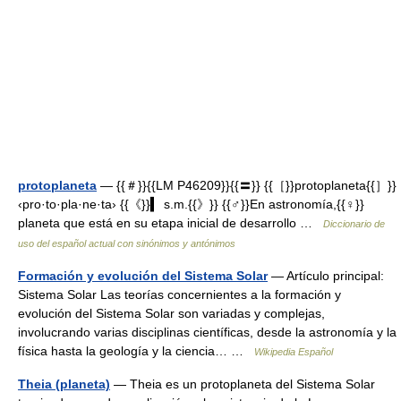
protoplaneta
— {{＃}}{{LM P46209}}{{〓}} {{［}}protoplaneta{{］}}
‹pro·to·pla·ne·ta› {{《}}▍ s.m.{{》}} {{♂}}En astronomía,{{♀}}
planeta que está en su etapa inicial de desarrollo …
Diccionario de
uso del español actual con sinónimos y antónimos
Formación y evolución del Sistema Solar
— Artículo principal:
Sistema Solar Las teorías concernientes a la formación y
evolución del Sistema Solar son variadas y complejas,
involucrando varias disciplinas científicas, desde la astronomía y la
física hasta la geología y la ciencia… …
Wikipedia Español
Theia (planeta)
— Theia es un protoplaneta del Sistema Solar