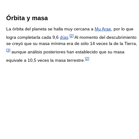
Órbita y masa
La órbita del planeta se halla muy cercana a
Mu Arae
, por lo que
[
2
]
logra completarla cada 9,6
días
.
Al momento del descubrimiento
se creyó que su masa mínima era de sólo 14 veces la de la Tierra,
[
3
]
aunque análisis posteriores han establecido que su masa
[
2
]
equivale a 10,5 veces la masa terrestre.