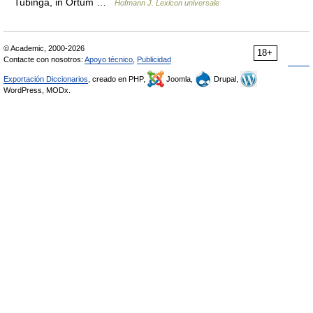
Tubinga, in Ortum …
Hofmann J. Lexicon universale
© Academic, 2000-2026
18+
Contacte con nosotros:
Apoyo técnico
,
Publicidad
Exportación Diccionarios
, creado en PHP,
Joomla,
Drupal,
WordPress, MODx.