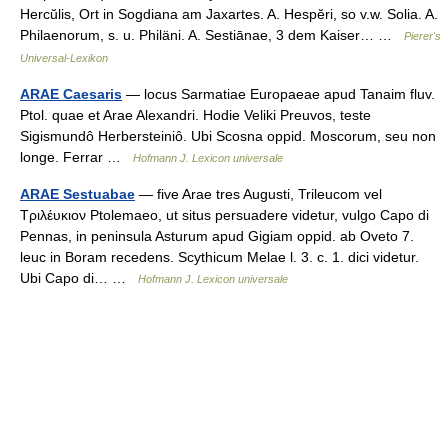
Hercŭlis, Ort in Sogdiana am Jaxartes. A. Hespĕri, so v.w. Solia. A.
Philaenorum, s. u. Philäni. A. Sestiānae, 3 dem Kaiser… …
Pierer's
Universal-Lexikon
ARAE Caesaris
— locus Sarmatiae Europaeae apud Tanaim fluv.
Ptol. quae et Arae Alexandri. Hodie Veliki Preuvos, teste
Sigismundô Herbersteiniô. Ubi Scosna oppid. Moscorum, seu non
longe. Ferrar …
Hofmann J. Lexicon universale
ARAE Sestuabae
— five Arae tres Augusti, Trileucom vel
Τριλέυκιον Ptolemaeo, ut situs persuadere videtur, vulgo Capo di
Pennas, in peninsula Asturum apud Gigiam oppid. ab Oveto 7.
leuc in Boram recedens. Scythicum Melae l. 3. c. 1. dici videtur.
Ubi Capo di… …
Hofmann J. Lexicon universale