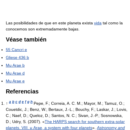
Las posibilidades de que en este planeta exista
vida
tal como la
conocemos son extremadamente bajas.
Véase también
55 Cancri e
Gliese 436 b
Mu Arae b
Mu Arae d
Mu Arae e
Referencias
a
b
c
d
e
f
g
h
↑
Pepe, F.; Correia, A. C. M.; Mayor, M.; Tamuz, O.;
Couetdic, J.; Benz, W.; Bertaux, J.-L.; Bouchy, F.; Laskar, J.; Lovis,
C.; Naef, D.; Queloz, D.; Santos, N. C.; Sivan, J.-P.; Sosnowska,
D.; Udry, S. (2007). «
The HARPS search for southern extra-solar
planets. VIII. μ Arae, a system with four planets
».
Astronomy and