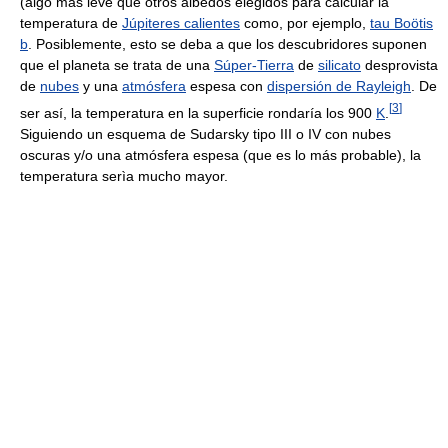
(algo más leve que otros albedos elegidos para calcular la
temperatura de
Júpiteres calientes
como, por ejemplo,
tau Boötis
b
. Posiblemente, esto se deba a que los descubridores suponen
que el planeta se trata de una
Súper-Tierra
de
silicato
desprovista
de
nubes
y una
atmósfera
espesa con
dispersión de Rayleigh
. De
[
3
]
ser así, la temperatura en la superficie rondaría los 900
K
.
Siguiendo un esquema de Sudarsky tipo III o IV con nubes
oscuras y/o una atmósfera espesa (que es lo más probable), la
temperatura serìa mucho mayor.