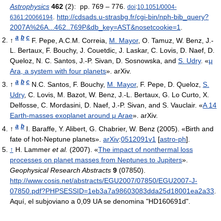
Astrophysics
462
(2): pp. 769 – 776.
doi
:
10.1051/0004-
.
http://cdsads.u-strasbg.fr/cgi-bin/nph-bib_query?
6361:20066194
2007A%26A...462..769P&db_key=AST&nosetcookie=1
.
a
b
c
↑
F. Pepe, A.C.M. Correia,
M. Mayor
, O. Tamuz, W. Benz, J.-
L. Bertaux, F. Bouchy, J. Couetdic, J. Laskar, C. Lovis, D. Naef, D.
Queloz, N. C. Santos, J.-P. Sivan, D. Sosnowska, and
S. Udry
. «
μ
Ara, a system with four planets
». arXiv.
a
b
c
↑
N.C. Santos, F. Bouchy,
M. Mayor
, F. Pepe, D. Queloz,
S.
Udry
, C. Lovis, M. Bazot, W. Benz, J.-L. Bertaux, G. Lo Curto, X.
Delfosse, C. Mordasini, D. Naef, J.-P. Sivan, and S. Vauclair. «
A 14
Earth-masses exoplanet around μ Arae
». arXiv.
a
b
↑
I. Baraffe, Y. Alibert, G. Chabrier, W. Benz (2005). «Birth and
fate of hot-Neptune planets».
arXiv
:
0512091v1
[
astro-ph
].
↑
H. Lammer
et al.
(2007). «
The impact of nonthermal loss
processes on planet masses from Neptunes to Jupiters
».
Geophysical Research Abstracts
9
(07850)
.
http://www.cosis.net/abstracts/EGU2007/07850/EGU2007-J-
07850.pdf?PHPSESSID=1eb3a7a98603083dda25d18001ea2a33
.
Aquí, el subjoviano a 0,09 UA se denomina "HD160691d".