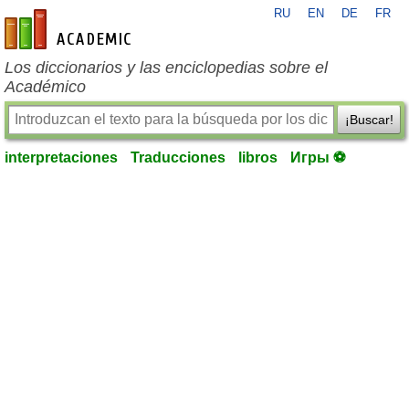
RU
EN
DE
FR
es-academic.com
Los diccionarios y las enciclopedias sobre el
Académico
¡Buscar!
interpretaciones
Traducciones
libros
Игры ⚽