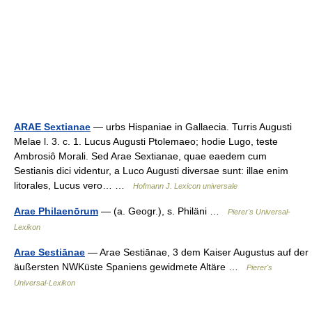
ARAE Sextianae
— urbs Hispaniae in Gallaecia. Turris Augusti
Melae l. 3. c. 1. Lucus Augusti Ptolemaeo; hodie Lugo, teste
Ambrosiô Morali. Sed Arae Sextianae, quae eaedem cum
Sestianis dici videntur, a Luco Augusti diversae sunt: illae enim
litorales, Lucus vero… …
Hofmann J. Lexicon universale
Arae Philaenōrum
— (a. Geogr.), s. Philäni …
Pierer's Universal-
Lexikon
Arae Sestiānae
— Arae Sestiānae, 3 dem Kaiser Augustus auf der
äußersten NWKüste Spaniens gewidmete Altäre …
Pierer's
Universal-Lexikon