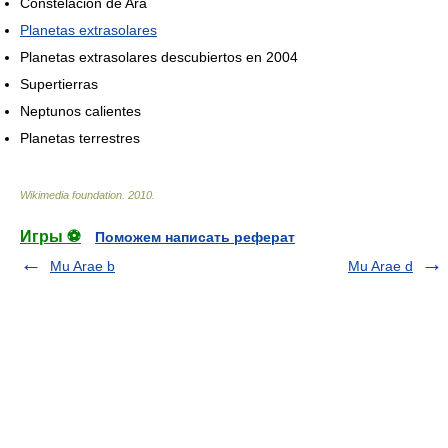
Constelación de Ara
Planetas extrasolares
Planetas extrasolares descubiertos en 2004
Supertierras
Neptunos calientes
Planetas terrestres
Wikimedia foundation
.
2010
.
Игры ⚽
Поможем написать реферат
Mu Arae b
Mu Arae d