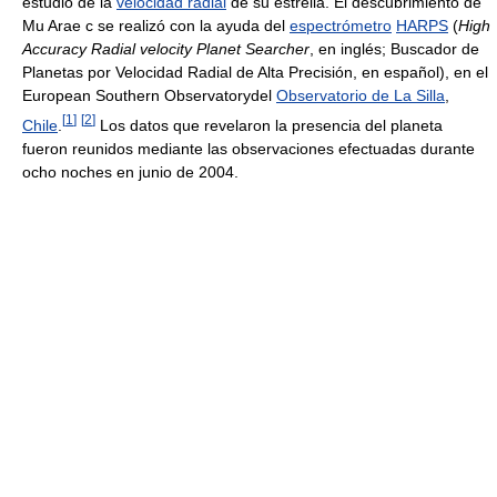
estudio de la
velocidad radial
de su estrella. El descubrimiento de
Mu Arae c se realizó con la ayuda del
espectrómetro
HARPS
(
High
Accuracy Radial velocity Planet Searcher
, en inglés; Buscador de
Planetas por Velocidad Radial de Alta Precisión, en español), en el
European Southern Observatorydel
Observatorio de La Silla
,
[
1
]
[
2
]
Chile
.
Los datos que revelaron la presencia del planeta
fueron reunidos mediante las observaciones efectuadas durante
ocho noches en junio de 2004.