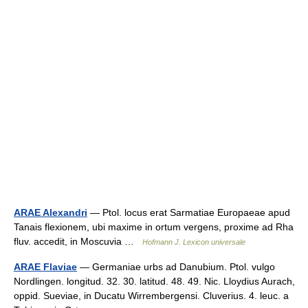
ARAE Alexandri
— Ptol. locus erat Sarmatiae Europaeae apud
Tanais flexionem, ubi maxime in ortum vergens, proxime ad Rha
fluv. accedit, in Moscuvia …
Hofmann J. Lexicon universale
ARAE Flaviae
— Germaniae urbs ad Danubium. Ptol. vulgo
Nordlingen. longitud. 32. 30. latitud. 48. 49. Nic. Lloydius Aurach,
oppid. Sueviae, in Ducatu Wirrembergensi. Cluverius. 4. leuc. a