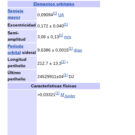
Elementos orbitales
Semieje
[
1
]
0,09094
UA
mayor
[
1
]
Excentricidad
0,172 ± 0,040
Semi-
[
1
]
3,06 ± 0,13
m/s
amplitud
Período
[
1
]
9,6386 ± 0,0015
días
orbital
sideral
Longitud
[
1
]
212,7 ± 13,3
°
perihelio
Último
[
1
]
24529911±04
DJ
perihelio
Características físicas
[
1
]
>0,03321
M
Júpiter