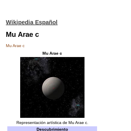
Wikipedia Español
Mu Arae c
Mu Arae c
Mu Arae c
Representación artística de Mu Arae c.
Descubrimiento