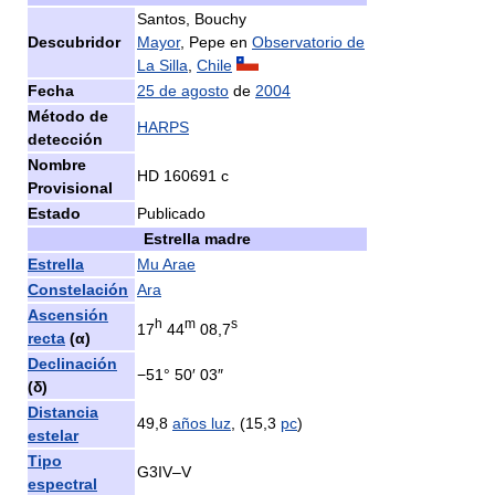
Santos, Bouchy
Descubridor
Mayor
, Pepe en
Observatorio de
La Silla
,
Chile
Fecha
25 de agosto
de
2004
Método de
HARPS
detección
Nombre
HD 160691 c
Provisional
Estado
Publicado
Estrella madre
Estrella
Mu Arae
Constelación
Ara
Ascensión
h
m
s
17
44
08,7
recta
(α)
Declinación
−51° 50′ 03″
(δ)
Distancia
49,8
años luz
, (15,3
pc
)
estelar
Tipo
G3IV–V
espectral