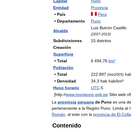
Capital
Puno
Entidad
Provincia
•
País
Perú
•
Departamento
Puno
Luis
Butrón
Castillo
Alcalde
(
2007
-
2010
)
Subdivisiones
15
distritos
Creación
Superficie
•
Total
6
494
,
76
km
²
Población
•
Total
222
897
ha
(
inei2005
)
•
Densidad
34
,
3
hab
hab
/
km
²
Huso
horario
UTC
-
5
[
http:
//
www
.
munipuno
.
gob
.
pe
Sitio
web
of
La
provincia
peruana
de
Puno
es
una
d
perteneciente
a
la
Región
Puno
.
Limita
al
Román
,
al
este
con
la
provincia
de
El
Coll
Contenido