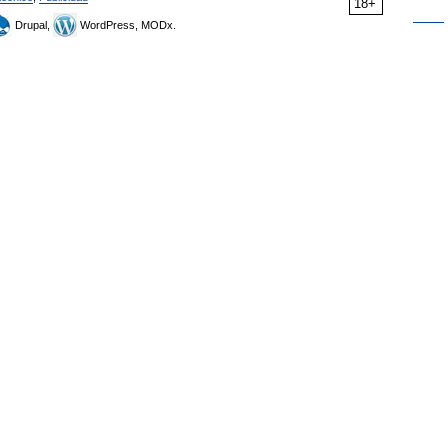
18+
Drupal,
WordPress, MODx.