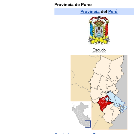
Provincia
de
Puno
Provincia
del
Perú
Escudo