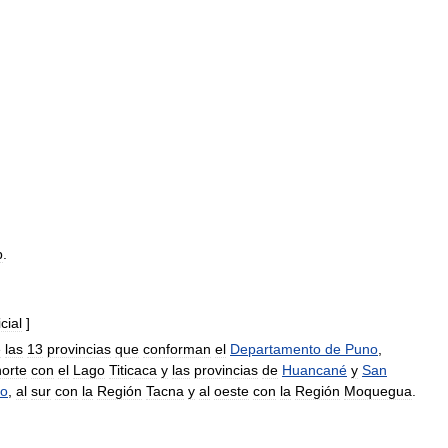
b
.
icial
]
e
las
13
provincias
que
conforman
el
Departamento
de
Puno
,
norte
con
el
Lago
Titicaca
y
las
provincias
de
Huancané
y
San
ao
,
al
sur
con
la
Región
Tacna
y
al
oeste
con
la
Región
Moquegua
.