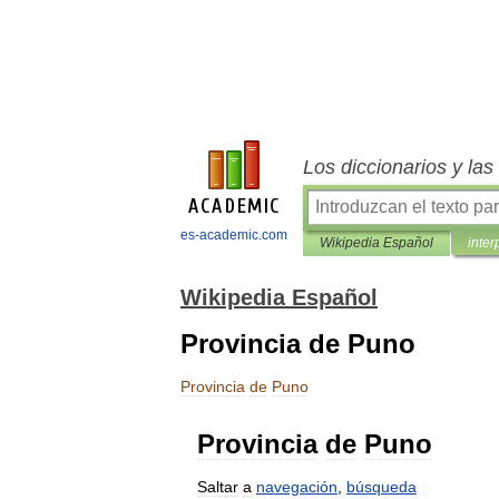
Los diccionarios y la
es-academic.com
Wikipedia Español
inter
Wikipedia Español
Provincia de Puno
Provincia
de
Puno
Provincia
de
Puno
Saltar
a
navegación
,
búsqueda