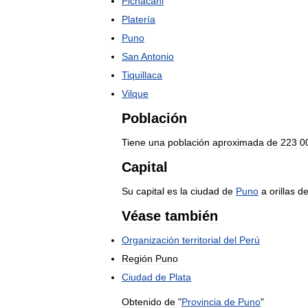
Pichacani
Platería
Puno
San
Antonio
Tiquillaca
Vilque
Población
Tiene
una
población
aproximada
de
223
0
Capital
Su
capital
es
la
ciudad
de
Puno
a
orillas
de
Véase
también
Organización
territorial
del
Perú
Región
Puno
Ciudad
de
Plata
Obtenido
de
"
Provincia
de
Puno
"