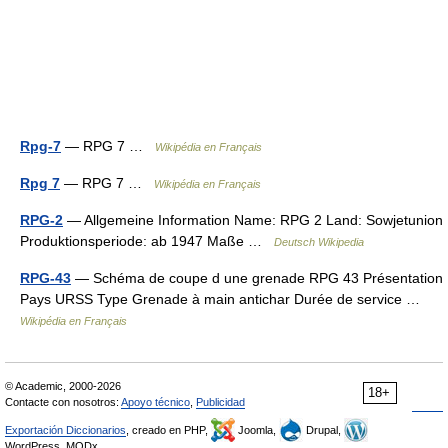
Rpg-7
— RPG 7 …
Wikipédia en Français
Rpg 7
— RPG 7 …
Wikipédia en Français
RPG-2
— Allgemeine Information Name: RPG 2 Land: Sowjetunion
Produktionsperiode: ab 1947 Maße …
Deutsch Wikipedia
RPG-43
— Schéma de coupe d une grenade RPG 43 Présentation
Pays URSS Type Grenade à main antichar Durée de service …
Wikipédia en Français
© Academic, 2000-2026
18+
Contacte con nosotros:
Apoyo técnico
,
Publicidad
Exportación Diccionarios
, creado en PHP,
Joomla,
Drupal,
WordPress, MODx.