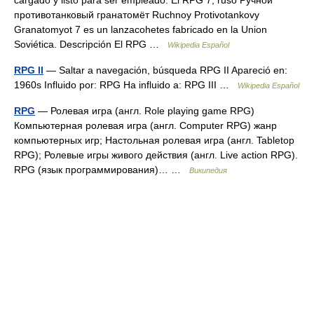
cargado y listo para ser empleado. El RPG 7, ruso Ручной
противотанковый гранатомёт Ruchnoy Protivotankovy
Granatomyot 7 es un lanzacohetes fabricado en la Union
Soviética. Descripción El RPG …
Wikipedia Español
RPG II
— Saltar a navegación, búsqueda RPG II Apareció en:
1960s Influido por: RPG Ha influido a: RPG III …
Wikipedia Español
RPG
— Ролевая игра (англ. Role playing game RPG)
Компьютерная ролевая игра (англ. Computer RPG) жанр
компьютерных игр; Настольная ролевая игра (англ. Tabletop
RPG); Ролевые игры живого действия (англ. Live action RPG).
RPG (язык программирования)… …
Википедия