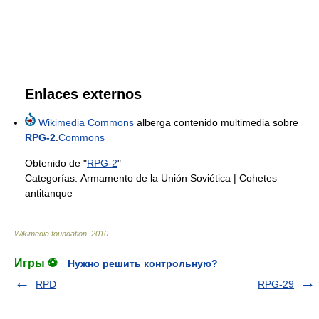
Enlaces externos
Wikimedia Commons
alberga contenido multimedia sobre
RPG-2
.
Commons
Obtenido de "
RPG-2
"
Categorías:
Armamento de la Unión Soviética
|
Cohetes
antitanque
Wikimedia foundation
.
2010
.
Игры ⚽
Нужно решить контрольную?
RPD
RPG-29