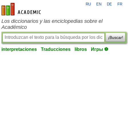
RU
EN
DE
FR
es-academic.com
Los diccionarios y las enciclopedias sobre el
Académico
¡Buscar!
interpretaciones
Traducciones
libros
Игры ⚽