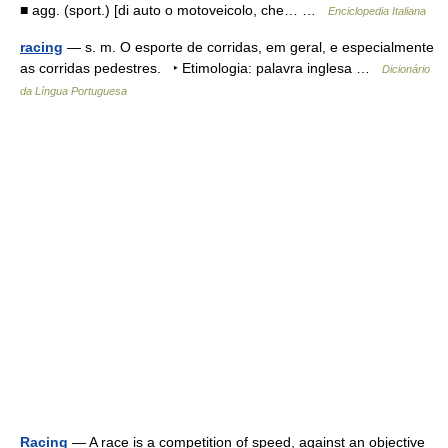
■ agg. (sport.) [di auto o motoveicolo, che… …
Enciclopedia Italiana
racing
— s. m. O esporte de corridas, em geral, e especialmente
as corridas pedestres. ‣ Etimologia: palavra inglesa …
Dicionário
da Língua Portuguesa
Racing
— A race is a competition of speed, against an objective