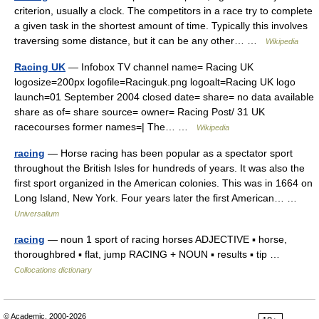
criterion, usually a clock. The competitors in a race try to complete
a given task in the shortest amount of time. Typically this involves
traversing some distance, but it can be any other… …
Wikipedia
Racing UK
— Infobox TV channel name= Racing UK
logosize=200px logofile=Racinguk.png logoalt=Racing UK logo
launch=01 September 2004 closed date= share= no data available
share as of= share source= owner= Racing Post/ 31 UK
racecourses former names=| The… …
Wikipedia
racing
— Horse racing has been popular as a spectator sport
throughout the British Isles for hundreds of years. It was also the
first sport organized in the American colonies. This was in 1664 on
Long Island, New York. Four years later the first American… …
Universalium
racing
— noun 1 sport of racing horses ADJECTIVE ▪ horse,
thoroughbred ▪ flat, jump RACING + NOUN ▪ results ▪ tip …
Collocations dictionary
© Academic, 2000-2026