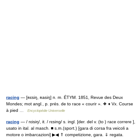
racing
— [ʀɛsiŋ, ʀasiŋ] n. m. ÉTYM. 1851, Revue des Deux
Mondes; mot angl., p. prés. de to race « courir ». ❖ ♦ Vx. Course
à pied …
Encyclopédie Universelle
racing
— / rɛisiŋ/, it. / rɛsing/ s. ingl. [der. del v. (to ) race correre ],
usato in ital. al masch. ■ s.m.(sport.) [gara di corsa fra veicoli a
motore o imbarcazioni] ▶◀ ⇑ competizione, gara. ⇓ regata.