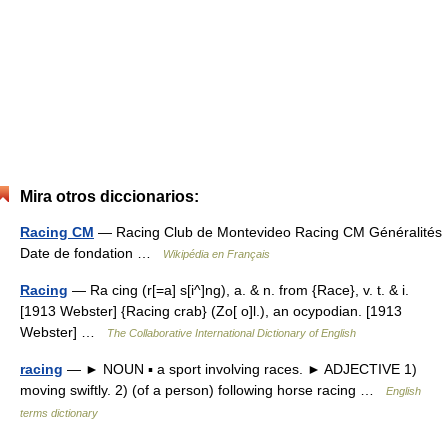
Mira otros diccionarios:
Racing CM
— Racing Club de Montevideo Racing CM Généralités
Date de fondation …
Wikipédia en Français
Racing
— Ra cing (r[=a] s[i^]ng), a. & n. from {Race}, v. t. & i.
[1913 Webster] {Racing crab} (Zo[ o]l.), an ocypodian. [1913
Webster] …
The Collaborative International Dictionary of English
racing
— ► NOUN ▪ a sport involving races. ► ADJECTIVE 1)
moving swiftly. 2) (of a person) following horse racing …
English
terms dictionary