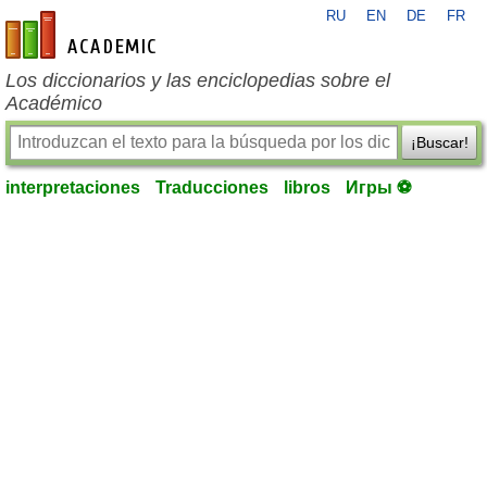
RU
EN
DE
FR
es-academic.com
Los diccionarios y las enciclopedias sobre el
Académico
¡Buscar!
interpretaciones
Traducciones
libros
Игры ⚽