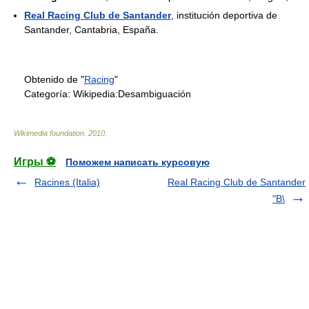
Real Racing Club de Santander
, institución deportiva de
Santander, Cantabria, España.
Obtenido de "
Racing
"
Categoría:
Wikipedia:Desambiguación
Wikimedia foundation
.
2010
.
Игры ⚽
Поможем написать курсовую
Racines (Italia)
Real Racing Club de Santander
"B\