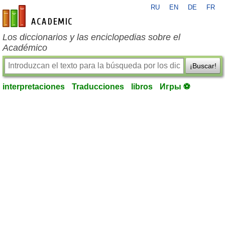
RU
EN
DE
FR
es-academic.com
Los diccionarios y las enciclopedias sobre el
Académico
¡Buscar!
interpretaciones
Traducciones
libros
Игры ⚽