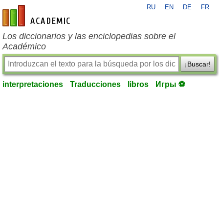
RU
EN
DE
FR
es-academic.com
Los diccionarios y las enciclopedias sobre el
Académico
¡Buscar!
interpretaciones
Traducciones
libros
Игры ⚽