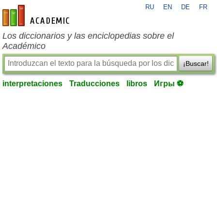
RU
EN
DE
FR
es-academic.com
Los diccionarios y las enciclopedias sobre el
Académico
¡Buscar!
interpretaciones
Traducciones
libros
Игры ⚽