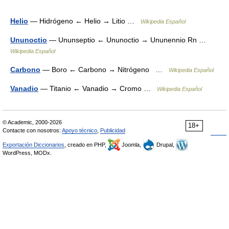
Helio
— Hidrógeno ← Helio → Litio …
Wikipedia Español
Ununoctio
— Ununseptio ← Ununoctio → Ununennio Rn …
Wikipedia Español
Carbono
— Boro ← Carbono → Nitrógeno …
Wikipedia Español
Vanadio
— Titanio ← Vanadio → Cromo …
Wikipedia Español
© Academic, 2000-2026
18+
Contacte con nosotros:
Apoyo técnico
,
Publicidad
Exportación Diccionarios
, creado en PHP,
Joomla,
Drupal,
WordPress, MODx.