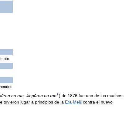
moto
heridos
?
pūren
no
ran
,
Jinpūren
no
ran
)
de
1876
fue
uno
de
los
muchos
e
tuvieron
lugar
a
principios
de
la
Era
Meiji
contra
el
nuevo