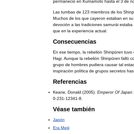
permaneció
en
Kumamoto
hasta
el
3
de
n
Las
tumbas
de
123
miembros
de
los
Shin
Muchos
de
los
que
cayeron
estaban
en
su
devoción
a
las
tradiciones
samurái
estaba
que
en
la
experiencia
actual
.
Consecuencias
En
ese
tiempo
,
la
rebelión
Shinpūren
tuvo
Hagi
.
Aunque
la
rebelión
Shinpūren
falló
c
grupo
de
hombres
pudiera
causar
tal
esta
inspiración
política
de
grupos
secretos
has
Referencias
Keane
,
Donald
(
2005
).
Emperor
Of
Japan:
0
-
231
-
12341
-
8
.
Véase
también
Japón
Era
Meiji