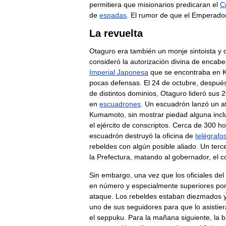
permitiera
que
misionarios
predicaran
el
C
de
espadas
.
El
rumor
de
que
el
Emperado
La
revuelta
Otaguro
era
también
un
monje
sintoista
y
consideró
la
autorización
divina
de
encabe
Imperial
Japonesa
que
se
encontraba
en
pocas
defensas
.
El
24
de
octubre
,
despué
de
distintos
dominios
,
Otaguro
lideró
sus
2
en
escuadrones
.
Un
escuadrón
lanzó
un
a
Kumamoto
,
sin
mostrar
piedad
alguna
inc
el
ejército
de
conscriptos
.
Cerca
de
300
ho
escuadrón
destruyó
la
oficina
de
telégrafo
rebeldes
con
algún
posible
aliado
.
Un
terc
la
Prefectura
,
matando
al
gobernador
,
el
c
Sin
embargo
,
una
vez
que
los
oficiales
del
en
número
y
especialmente
superiores
po
ataque
.
Los
rebeldes
estaban
diezmados
uno
de
sus
seguidores
para
que
lo
asistie
el
seppuku
.
Para
la
mañana
siguiente
,
la
b