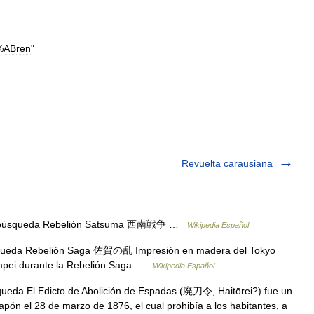
%
ABren
"
Revuelta carausiana
n, búsqueda Rebelión Satsuma 西南戦争 …
Wikipedia Español
squeda Rebelión Saga 佐賀の乱 Impresión en madera del Tokyo
impei durante la Rebelión Saga …
Wikipedia Español
ueda El Edicto de Abolición de Espadas (廃刀令, Haitōrei?) fue un
apón el 28 de marzo de 1876, el cual prohibía a los habitantes, a