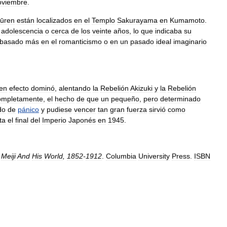
oviembre
.
pūren
están
localizados
en
el
Templo
Sakurayama
en
Kumamoto
.
adolescencia
o
cerca
de
los
veinte
años
,
lo
que
indicaba
su
basado
más
en
el
romanticismo
o
en
un
pasado
ideal
imaginario
en
efecto
dominó
,
alentando
la
Rebelión
Akizuki
y
la
Rebelión
ompletamente
,
el
hecho
de
que
un
pequeño
,
pero
determinado
do
de
pánico
y
pudiese
vencer
tan
gran
fuerza
sirvió
como
ta
el
final
del
Imperio
Japonés
en
1945
.
Meiji
And
His
World
,
1852
-
1912
.
Columbia
University
Press
.
ISBN