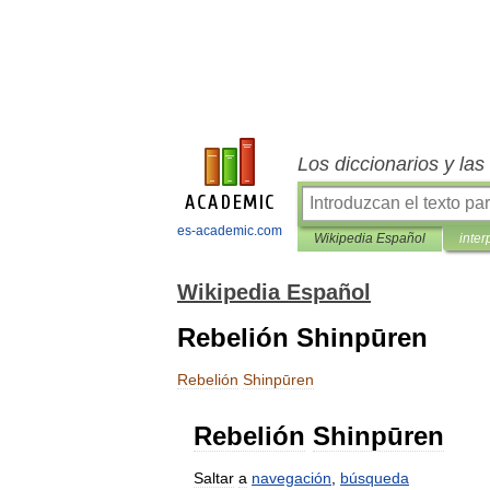
Los diccionarios y la
es-academic.com
Wikipedia Español
inter
Wikipedia Español
Rebelión Shinpūren
Rebelión
Shinpūren
Rebelión
Shinpūren
Saltar
a
navegación
,
búsqueda