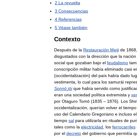
2
La
revuelta
3
Consecuencias
4
Referencias
5
Véase
también
Contexto
Después
de
la
Restauración
Meiji
de
1868
disgustados
con
la
dirección
que
la
nación
social
que
gozaban
bajo
el
feudalismo
tam
conscripción
militar
había
eliminado
casi
e
(
occidentalización
)
del
país
había
dado
lu
vestimenta
,
lo
cual
para
los
samurái
repre
Sonnō
jōi
que
había
servido
como
justifica
eran
una
sociedad
política
extremista
y
xe
por
Otaguro
Tomō
(
1835
–
1876
).
Los
Shi
occidentalización
,
querían
volver
el
tiempo
uso
del
Calendario
Gregoriano
e
incluso
el
tiempo
sal
para
utilizarla
en
rituales
de
pur
tales
como
la
electricidad
,
los
ferrocarriles
por
el
decreto
del
gobierno
que
permitía
q