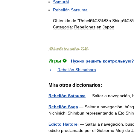
Samurái
Rebelión
Satsuma
Obtenido
de
"
Rebeli
%
C3
%
B3n
Shinp
%
C5
Categoría:
Rebeliones
en
Japón
Wikimedia
foundation
.
2010
.
Игры ⚽
Нужно решить контрольную?
Rebelión Shimabara
Mira otros diccionarios:
Rebelión Satsuma
— Saltar a navegació
Rebelión Saga
— Saltar a navegación, bú
Nichinichi Shimbun representando a Etō Sh
Edicto Haitōrei
— Saltar a navegación, búsq
edicto proclamado por el Gobierno Meiji de J