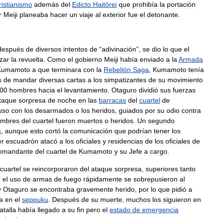
ristianismo
además
del
Edicto
Haitōrei
que
prohibía
la
portación
r
Meiji
planeaba
hacer
un
viaje
al
exterior
fue
el
detonante
.
después
de
diversos
intentos
de
“
adivinación
”,
se
dio
lo
que
el
zar
la
revuelta
.
Como
el
gobierno
Meiji
había
enviado
a
la
Armada
Kumamoto
a
que
terminara
con
la
Rebelión
Saga
,
Kumamoto
tenía
s
de
mandar
diversas
cartas
a
los
simpatizantes
de
su
movimiento
00
hombres
hacia
el
levantamiento
.
Otaguro
dividió
sus
fuerzas
taque
sorpresa
de
noche
en
las
barracas
del
cuartel
de
luso
con
los
desarmados
o
los
heridos
,
guiados
por
su
odio
contra
mbres
del
cuartel
fueron
muertos
o
heridos
.
Un
segundo
s
,
aunque
esto
cortó
la
comunicación
que
podrían
tener
los
er
escuadrón
atacó
a
los
oficiales
y
residencias
de
los
oficiales
de
omandante
del
cuartel
de
Kumamoto
y
su
Jefe
a
cargo
.
cuartel
se
reincorporaron
del
ataque
sorpresa
,
superiores
tanto
r
el
uso
de
armas
de
fuego
rápidamente
se
sobrepusieron
al
y
Otaguro
se
encontraba
gravemente
herido
,
por
lo
que
pidió
a
ra
en
el
seppuku
.
Después
de
su
muerte
,
muchos
los
siguieron
en
atalla
había
llegado
a
su
fin
pero
el
estado
de
emergencia