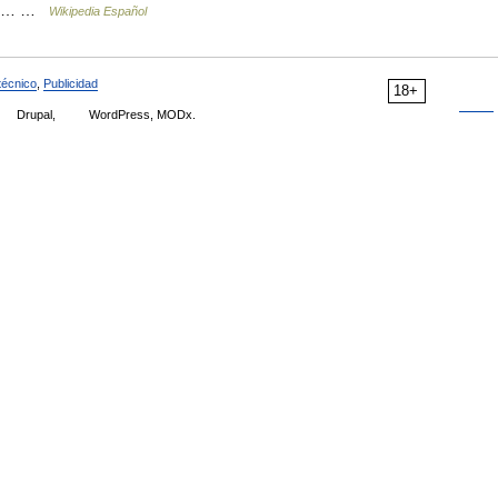
erno… …
Wikipedia Español
técnico
,
Publicidad
18+
Drupal,
WordPress, MODx.