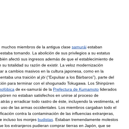
,
muchos
miembros
de
la
antigua
clase
samurái
estaban
estaba
tomando
.
La
abolición
de
sus
privilegios
a
su
estatus
bién
afectó
sus
ingresos
además
de
que
el
establecimiento
de
n
su
totalidad
su
razón
de
existir
.
La
veloz
modernización
gar
a
cambios
masivos
en
la
cultura
japonesa
,
como
en
la
sentaba
una
traición
al
jōi
(“
Expulsar
a
los
Bárbaros
”),
parte
del
ción
para
terminar
con
el
shogunado
Tokugawa
.
Los
Shinpūren
nofóbica
de
ex
-
samurái
de
la
Prefectura
de
Kumamoto
liderados
npūren
no
estaban
satisfechos
en
unirse
al
proceso
de
atrás
y
erradicar
todo
rastro
de
éste
,
incluyendo
la
vestimenta
,
el
uso
de
las
armas
occidentales
.
Los
miembros
cargaban
todo
el
ificación
contra
la
contaminación
de
las
influencias
extranjeras
,
e
incluso
los
monjes
budistas
.
Estaban
tremendamente
molestos
ue
los
extranjeros
pudieran
comprar
tierras
en
Japón
,
que
se