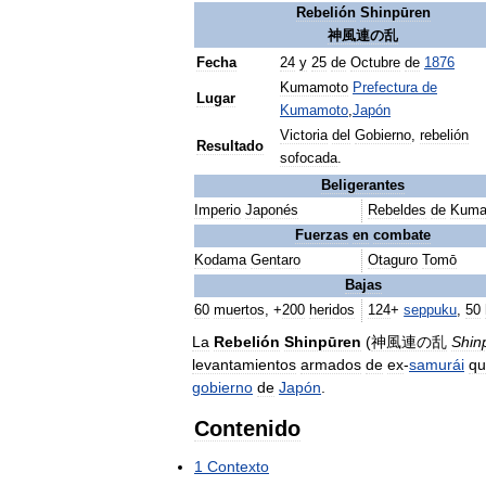
Rebelión
Shinpūren
神風連の乱
Fecha
24
y
25
de
Octubre
de
1876
Kumamoto
Prefectura
de
Lugar
Kumamoto
,
Japón
Victoria
del
Gobierno
,
rebelión
Resultado
sofocada
.
Beligerantes
Imperio
Japonés
Rebeldes
de
Kuma
Fuerzas
en
combate
Kodama
Gentaro
Otaguro
Tomō
Bajas
60
muertos
, +
200
heridos
124
+
seppuku
,
50
La
Rebelión
Shinpūren
(
神風連の乱
Shin
levantamientos
armados
de
ex
-
samurái
qu
gobierno
de
Japón
.
Contenido
1
Contexto