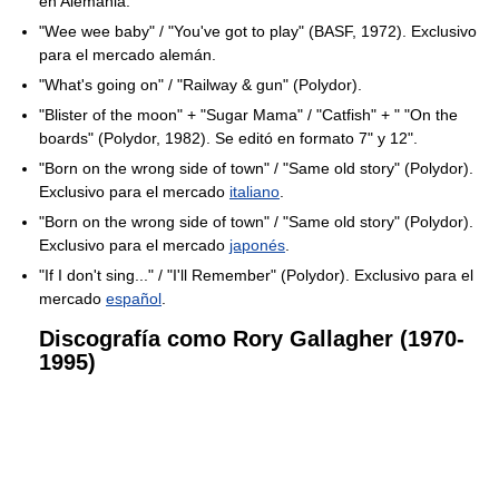
en Alemania.
"Wee wee baby" / "You've got to play" (BASF, 1972). Exclusivo
para el mercado alemán.
"What's going on" / "Railway & gun" (Polydor).
"Blister of the moon" + "Sugar Mama" / "Catfish" + " "On the
boards" (Polydor, 1982). Se editó en formato 7" y 12".
"Born on the wrong side of town" / "Same old story" (Polydor).
Exclusivo para el mercado
italiano
.
"Born on the wrong side of town" / "Same old story" (Polydor).
Exclusivo para el mercado
japonés
.
"If I don't sing..." / "I'll Remember" (Polydor). Exclusivo para el
mercado
español
.
Discografía como Rory Gallagher (1970-
1995)