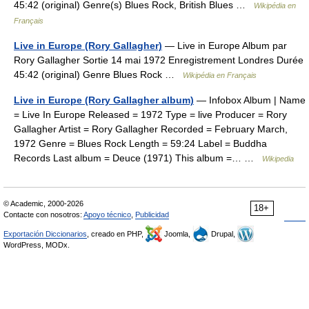
45:42 (original) Genre(s) Blues Rock, British Blues …
Wikipédia en
Français
Live in Europe (Rory Gallagher)
— Live in Europe Album par
Rory Gallagher Sortie 14 mai 1972 Enregistrement Londres Durée
45:42 (original) Genre Blues Rock …
Wikipédia en Français
Live in Europe (Rory Gallagher album)
— Infobox Album | Name
= Live In Europe Released = 1972 Type = live Producer = Rory
Gallagher Artist = Rory Gallagher Recorded = February March,
1972 Genre = Blues Rock Length = 59:24 Label = Buddha
Records Last album = Deuce (1971) This album =… …
Wikipedia
© Academic, 2000-2026
18+
Contacte con nosotros:
Apoyo técnico
,
Publicidad
Exportación Diccionarios
, creado en PHP,
Joomla,
Drupal,
WordPress, MODx.