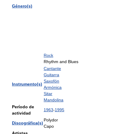
Género(s)
Rock
Rhythm and Blues
Cantante
Guitarra
Saxofón
Instrumento(s)
Armónica
Sitar
Mandolina
Período de
1963
-
1995
actividad
Polydor
Discográfica(s)
Capo
Artistas