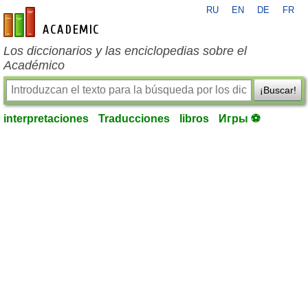
RU
EN
DE
FR
es-academic.com
Los diccionarios y las enciclopedias sobre el
Académico
¡Buscar!
interpretaciones
Traducciones
libros
Игры ⚽