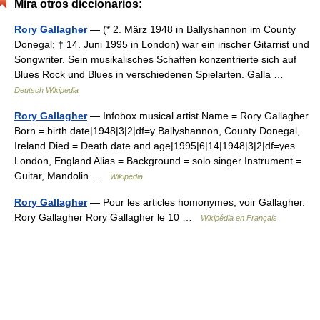
Mira otros diccionarios:
Rory Gallagher
— (* 2. März 1948 in Ballyshannon im County
Donegal; † 14. Juni 1995 in London) war ein irischer Gitarrist und
Songwriter. Sein musikalisches Schaffen konzentrierte sich auf
Blues Rock und Blues in verschiedenen Spielarten. Galla …
Deutsch Wikipedia
Rory Gallagher
— Infobox musical artist Name = Rory Gallagher
Born = birth date|1948|3|2|df=y Ballyshannon, County Donegal,
Ireland Died = Death date and age|1995|6|14|1948|3|2|df=yes
London, England Alias = Background = solo singer Instrument =
Guitar, Mandolin …
Wikipedia
Rory Gallagher
— Pour les articles homonymes, voir Gallagher.
Rory Gallagher Rory Gallagher le 10 …
Wikipédia en Français