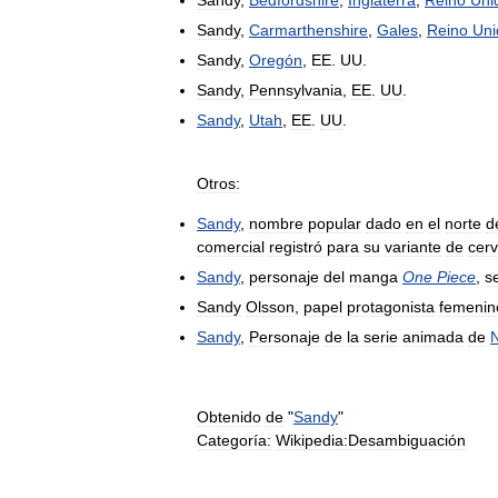
Sandy
,
Bedfordshire
,
Inglaterra
,
Reino
Uni
Sandy
,
Carmarthenshire
,
Gales
,
Reino
Uni
Sandy
,
Oregón
,
EE
.
UU
.
Sandy
,
Pennsylvania
,
EE
.
UU
.
Sandy
,
Utah
,
EE
.
UU
.
Otros:
Sandy
,
nombre
popular
dado
en
el
norte
d
comercial
registró
para
su
variante
de
cer
Sandy
,
personaje
del
manga
One
Piece
,
s
Sandy
Olsson
,
papel
protagonista
femenin
Sandy
,
Personaje
de
la
serie
animada
de
Obtenido
de
"
Sandy
"
Categoría:
Wikipedia:Desambiguación