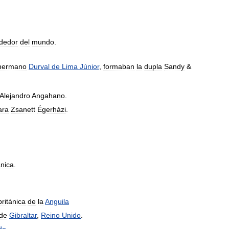
ededor
del
mundo
.
hermano
Durval
de
Lima
Júnior
,
formaban
la
dupla
Sandy
&
Alejandro
Angahano
.
ara
Zsanett
Égerházi
.
ánica
.
británica
de
la
Anguila
de
Gibraltar
,
Reino
Unido
.