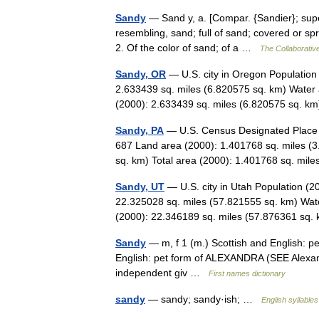
Sandy
— Sand y, a. [Compar. {Sandier}; super
resembling, sand; full of sand; covered or spr
2. Of the color of sand; of a …
The Collaborative
Sandy, OR
— U.S. city in Oregon Population
2.633439 sq. miles (6.820575 sq. km) Water 
(2000): 2.633439 sq. miles (6.820575 sq.
Sandy, PA
— U.S. Census Designated Place i
687 Land area (2000): 1.401768 sq. miles (3
sq. km) Total area (2000): 1.401768 sq. mi
Sandy, UT
— U.S. city in Utah Population (
22.325028 sq. miles (57.821555 sq. km) Wate
(2000): 22.346189 sq. miles (57.876361 s
Sandy
— m, f 1 (m.) Scottish and English: pe
English: pet form of ALEXANDRA (SEE Alex
independent giv …
First names dictionary
sandy
— sandy; sandy·ish; …
English syllables