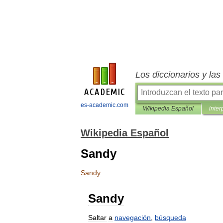
Los diccionarios y la
es-academic.com
Wikipedia Español
inter
Wikipedia Español
Sandy
Sandy
Sandy
Saltar
a
navegación
,
búsqueda