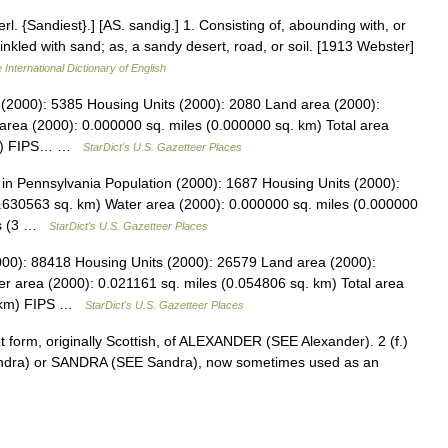
l. {Sandiest}.] [AS. sandig.] 1. Consisting of, abounding with, or
inkled with sand; as, a sandy desert, road, or soil. [1913 Webster]
 International Dictionary of English
 (2000): 5385 Housing Units (2000): 2080 Land area (2000):
area (2000): 0.000000 sq. miles (0.000000 sq. km) Total area
 km) FIPS… …
StarDict's U.S. Gazetteer Places
n Pennsylvania Population (2000): 1687 Housing Units (2000):
.630563 sq. km) Water area (2000): 0.000000 sq. miles (0.000000
les (3 …
StarDict's U.S. Gazetteer Places
2000): 88418 Housing Units (2000): 26579 Land area (2000):
r area (2000): 0.021161 sq. miles (0.054806 sq. km) Total area
q. km) FIPS …
StarDict's U.S. Gazetteer Places
t form, originally Scottish, of ALEXANDER (SEE Alexander). 2 (f.)
andra) or SANDRA (SEE Sandra), now sometimes used as an