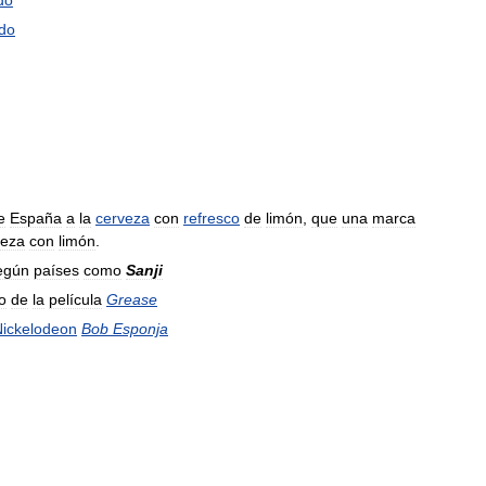
do
do
e
España
a
la
cerveza
con
refresco
de
limón
,
que
una
marca
veza
con
limón
.
egún
países
como
Sanji
o
de
la
película
Grease
Nickelodeon
Bob
Esponja