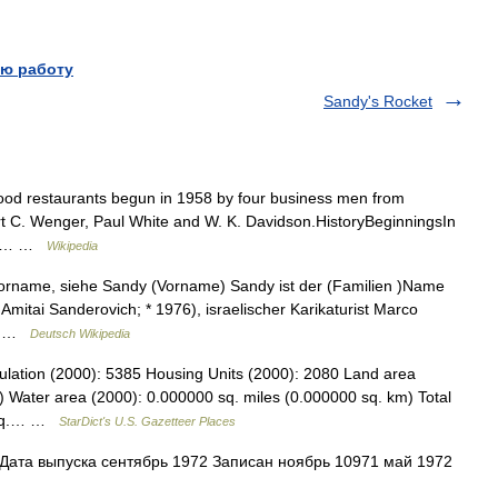
ю работу
Sandy's Rocket
ood restaurants begun in 1958 by four business men from
rt C. Wenger, Paul White and W. K. Davidson.HistoryBeginningsIn
 the… …
Wikipedia
Vorname, siehe Sandy (Vorname) Sandy ist der (Familien )Name
Amitai Sanderovich; * 1976), israelischer Karikaturist Marco
ler …
Deutsch Wikipedia
lation (2000): 5385 Housing Units (2000): 2080 Land area
) Water area (2000): 0.000000 sq. miles (0.000000 sq. km) Total
5 sq.… …
StarDict's U.S. Gazetteer Places
ата выпуска сентябрь 1972 Записан ноябрь 10971 май 1972