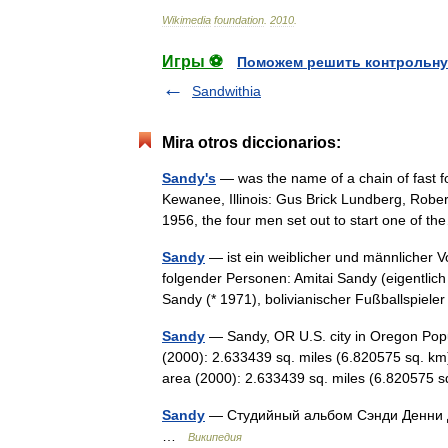
Wikimedia
foundation
.
2010
.
Игры ⚽
Поможем решить контрольну
Sandwithia
Mira otros diccionarios:
Sandy's
— was the name of a chain of fast f
Kewanee, Illinois: Gus Brick Lundberg, Robe
1956, the four men set out to start one of
Sandy
— ist ein weiblicher und männlicher 
folgender Personen: Amitai Sandy (eigentlich 
Sandy (* 1971), bolivianischer Fußballspie
Sandy
— Sandy, OR U.S. city in Oregon Popu
(2000): 2.633439 sq. miles (6.820575 sq. km
area (2000): 2.633439 sq. miles (6.82057
Sandy
— Студийный альбом Сэнди Денни Д
…
Википедия