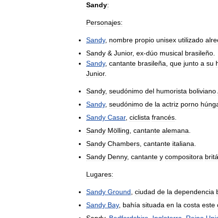
Sandy
:
Personajes:
Sandy
,
nombre
propio
unisex
utilizado
alr
Sandy
&
Junior
,
ex
-
dúo
musical
brasileño
.
Sandy
,
cantante
brasileña
,
que
junto
a
su
Junior
.
Sandy
,
seudónimo
del
humorista
boliviano
Sandy
,
seudónimo
de
la
actriz
porno
húng
Sandy
Casar
,
ciclista
francés
.
Sandy
Mölling
,
cantante
alemana
.
Sandy
Chambers
,
cantante
italiana
.
Sandy
Denny
,
cantante
y
compositora
brit
Lugares:
Sandy
Ground
,
ciudad
de
la
dependencia
Sandy
Bay
,
bahía
situada
en
la
costa
este