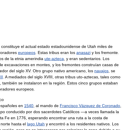
constituye
el
actual
estado
estadounidense
de
Utah
miles
de
loradores
europeos
.
Estas
tribus
eran
los
anasazi
y
los
fremonte
.
os
de
la
etnia
amerindia
ute
-
azteca
,
y
eran
sedentarios
.
Los
de
excavaciones
en
montes
,
y
los
fremontes
construían
casas
de
dedor
del
siglo
XV
.
Otro
grupo
nativo
americano
,
los
navajos
,
se
II
.
A
mediados
del
siglo
XVIII
,
otras
tribus
uto
-
aztecas
,
tales
como
,
también
se
instalaron
en
la
región
.
Estos
cinco
grupos
estaban
oradores
europeos
.
co
españoles
en
1540
,
al
mando
de
Francisco
Vázquez
de
Coronado
,
upo
conducido
por
dos
sacerdotes
Católicos
—
a
veces
llamada
la
ta
Fe
en
1776
,
esperando
encontrar
una
ruta
a
la
costa
de
norte
hasta
el
lago
Utah
y
encontró
a
los
residentes
nativos
.
Los