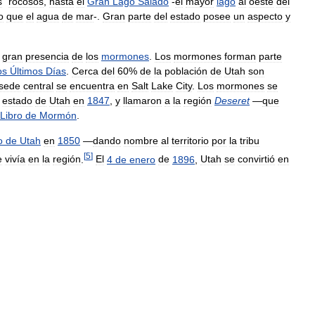
s
"
rocosos
,
hasta
el
Gran
Lago
Salado
-
el
mayor
lago
al
oeste
del
o
que
el
agua
de
mar
-.
Gran
parte
del
estado
posee
un
aspecto
y
gran
presencia
de
los
mormones
.
Los
mormones
forman
parte
os
Últimos
Días
.
Cerca
del
60
%
de
la
población
de
Utah
son
sede
central
se
encuentra
en
Salt
Lake
City
.
Los
mormones
se
estado
de
Utah
en
1847
,
y
llamaron
a
la
región
Deseret
—
que
Libro
de
Mormón
.
o
de
Utah
en
1850
—
dando
nombre
al
territorio
por
la
tribu
[
5
]
e
vivía
en
la
región
.
El
4
de
enero
de
1896
,
Utah
se
convirtió
en