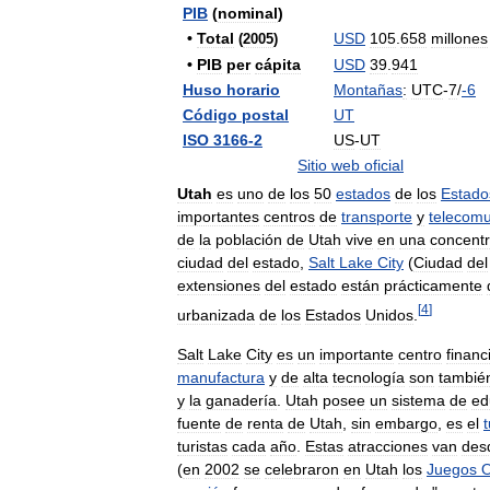
PIB
(
nominal
)
•
Total
USD
105
.
658
millones
(
2005
)
•
PIB
per
cápita
USD
39
.
941
Huso
horario
Montañas
:
UTC
-
7
/
-
6
Código
postal
UT
ISO
3166
-
2
US
-
UT
Sitio
web
oficial
Utah
es
uno
de
los
50
estados
de
los
Estado
importantes
centros
de
transporte
y
telecomu
de
la
población
de
Utah
vive
en
una
concentr
ciudad
del
estado
,
Salt
Lake
City
(
Ciudad
del
extensiones
del
estado
están
prácticamente
[
4
]
urbanizada
de
los
Estados
Unidos
.
Salt
Lake
City
es
un
importante
centro
financ
manufactura
y
de
alta
tecnología
son
tambié
y
la
ganadería
.
Utah
posee
un
sistema
de
ed
fuente
de
renta
de
Utah
,
sin
embargo
,
es
el
turistas
cada
año
.
Estas
atracciones
van
des
(
en
2002
se
celebraron
en
Utah
los
Juegos
O