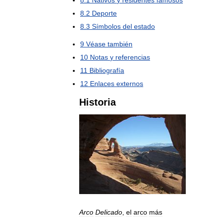
8
.
1
Nativos
y
residentes
famosos
8
.
2
Deporte
8
.
3
Símbolos
del
estado
9
Véase
también
10
Notas
y
referencias
11
Bibliografía
12
Enlaces
externos
Historia
Arco
Delicado
,
el
arco
más