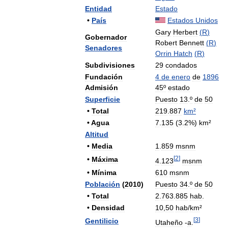
Entidad
Estado
•
País
Estados
Unidos
Gary
Herbert
(
R
)
Gobernador
Robert
Bennett
(
R
)
Senadores
Orrin
Hatch
(
R
)
Subdivisiones
29
condados
Fundación
4
de
enero
de
1896
Admisión
45º
estado
Superficie
Puesto
13
.
º
de
50
•
Total
219
.
887
km
²
•
Agua
7
.
135
(
3
.
2
%)
km
²
Altitud
•
Media
1
.
859
msnm
[
2
]
•
Máxima
4
.
123
msnm
•
Mínima
610
msnm
Población
(
2010
)
Puesto
34
.
º
de
50
•
Total
2
.
763
.
885
hab
.
•
Densidad
10
,
50
hab
/
km
²
[
3
]
Gentilicio
Utaheño
-
a
.