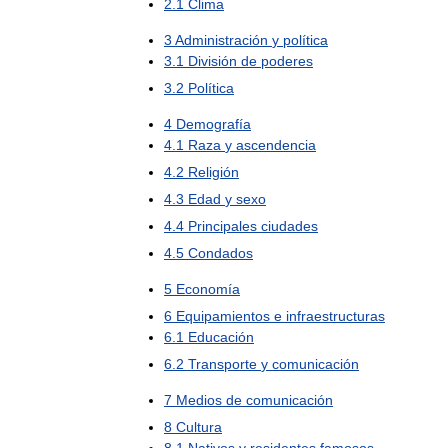
2
.
1
Clima
3
Administración
y
política
3
.
1
División
de
poderes
3
.
2
Política
4
Demografía
4
.
1
Raza
y
ascendencia
4
.
2
Religión
4
.
3
Edad
y
sexo
4
.
4
Principales
ciudades
4
.
5
Condados
5
Economía
6
Equipamientos
e
infraestructuras
6
.
1
Educación
6
.
2
Transporte
y
comunicación
7
Medios
de
comunicación
8
Cultura