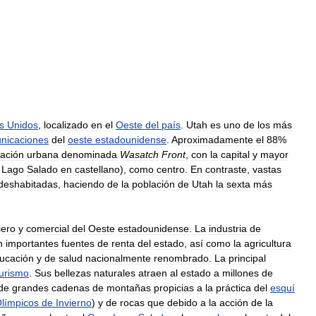
s
Unidos
,
localizado
en
el
Oeste
del
país
.
Utah
es
uno
de
los
más
nicaciones
del
oeste
estadounidense
.
Aproximadamente
el
88
%
ación
urbana
denominada
Wasatch
Front
,
con
la
capital
y
mayor
Lago
Salado
en
castellano
),
como
centro
.
En
contraste
,
vastas
deshabitadas
,
haciendo
de
la
población
de
Utah
la
sexta
más
iero
y
comercial
del
Oeste
estadounidense
.
La
industria
de
n
importantes
fuentes
de
renta
del
estado
,
así
como
la
agricultura
ucación
y
de
salud
nacionalmente
renombrado
.
La
principal
turismo
.
Sus
bellezas
naturales
atraen
al
estado
a
millones
de
de
grandes
cadenas
de
montañas
propicias
a
la
práctica
del
esquí
límpicos
de
Invierno
)
y
de
rocas
que
debido
a
la
acción
de
la