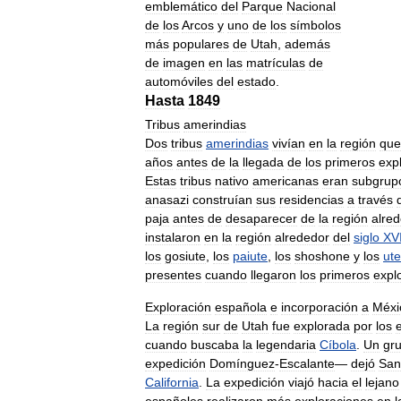
emblemático
del
Parque
Nacional
de
los
Arcos
y
uno
de
los
símbolos
más
populares
de
Utah
,
además
de
imagen
en
las
matrículas
de
automóviles
del
estado
.
Hasta
1849
Tribus
amerindias
Dos
tribus
amerindias
vivían
en
la
región
que
años
antes
de
la
llegada
de
los
primeros
exp
Estas
tribus
nativo
americanas
eran
subgrup
anasazi
construían
sus
residencias
a
través
paja
antes
de
desaparecer
de
la
región
alre
instalaron
en
la
región
alrededor
del
siglo
XVI
los
gosiute
,
los
paiute
,
los
shoshone
y
los
ute
presentes
cuando
llegaron
los
primeros
expl
Exploración
española
e
incorporación
a
Méxi
La
región
sur
de
Utah
fue
explorada
por
los
cuando
buscaba
la
legendaria
Cíbola
.
Un
gr
expedición
Domínguez
-
Escalante
—
dejó
San
California
.
La
expedición
viajó
hacia
el
lejano