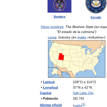
Bandera
Escudo
Otros
nombres
:
The
Beehive
State
(
en
esp
"
El
estado
de
la
colmena
")
Lema
:
Industry
(
en
inglés
«
Industria
»)
•
Latitud
109
°
O
a
114
°
O
•
Longitud
37
°
N
a
42
°
N
Capital
Salt
Lake
City
•
Población
181
.
743
[
1
]
Idioma
oficial
Inglés