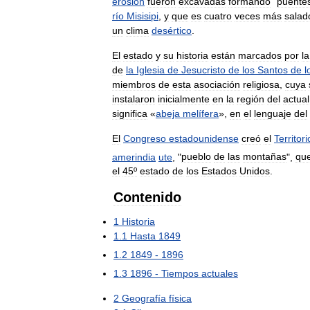
erosión
fueron
excavadas
formando
"
puente
río
Misisipi
,
y
que
es
cuatro
veces
más
salad
un
clima
desértico
.
El
estado
y
su
historia
están
marcados
por
la
de
la
Iglesia
de
Jesucristo
de
los
Santos
de
l
miembros
de
esta
asociación
religiosa
,
cuya
instalaron
inicialmente
en
la
región
del
actual
significa
«
abeja
melífera
»,
en
el
lenguaje
del
El
Congreso
estadounidense
creó
el
Territori
amerindia
ute
, "
pueblo
de
las
montañas
",
qu
el
45º
estado
de
los
Estados
Unidos
.
Contenido
1
Historia
1
.
1
Hasta
1849
1
.
2
1849
-
1896
1
.
3
1896
-
Tiempos
actuales
2
Geografía
física