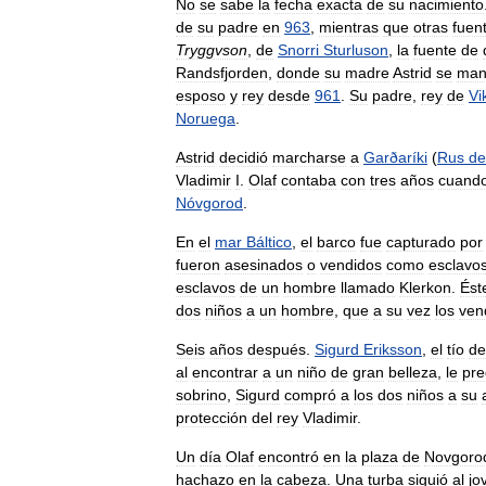
No
se
sabe
la
fecha
exacta
de
su
nacimiento
de
su
padre
en
963
,
mientras
que
otras
fuen
Tryggvson
,
de
Snorri
Sturluson
,
la
fuente
de
Randsfjorden
,
donde
su
madre
Astrid
se
man
esposo
y
rey
desde
961
.
Su
padre
,
rey
de
Vi
Noruega
.
Astrid
decidió
marcharse
a
Garðaríki
(
Rus
de
Vladimir
I
.
Olaf
contaba
con
tres
años
cuand
Nóvgorod
.
En
el
mar
Báltico
,
el
barco
fue
capturado
por
fueron
asesinados
o
vendidos
como
esclavo
esclavos
de
un
hombre
llamado
Klerkon
.
Ést
dos
niños
a
un
hombre
,
que
a
su
vez
los
ven
Seis
años
después
.
Sigurd
Eriksson
,
el
tío
de
al
encontrar
a
un
niño
de
gran
belleza
,
le
pre
sobrino
,
Sigurd
compró
a
los
dos
niños
a
su
protección
del
rey
Vladimir
.
Un
día
Olaf
encontró
en
la
plaza
de
Novgoro
hachazo
en
la
cabeza
.
Una
turba
siguió
al
jo