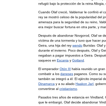
refugió
bajo
la
protección
de
la
reina
Allogia
,
Cuando
Olaf
creció
,
Valdemar
le
confirió
el
c
rey
se
mostró
celoso
de
la
popularidad
del
j
amenaza
para
la
seguridad
de
su
reino
,
Val
era
mejor
buscar
fortuna
en
otra
parte
,
y
mar
Después
de
abandonar
Novgorod
,
Olaf
se
de
víctima
de
una
tormenta
y
tuvo
que
hacer
pu
Geira
,
una
hija
del
rey
wendo
Burislav
.
Olaf
y
durante
el
invierno
.
Poco
después
,
Olaf
y
Gei
negaban
a
pagar
impuestos
a
Geira
.
Despué
saqueos
en
Escania
y
Gotland
.
El
emperador
Otón
III
había
reunido
un
gran
combatir
a
los
daneses
paganos
.
Como
su
s
también
se
integró
a
él
.
El
ejército
imperial
d
Dinamarca
y
a
su
aliado
Haakon
Jarl
,
gobern
convertirse
al
cristianismo
.
Pasados
tres
años
de
estancia
en
Vindland
,
que
le
embargó
,
Olaf
decide
abandonar
Vind