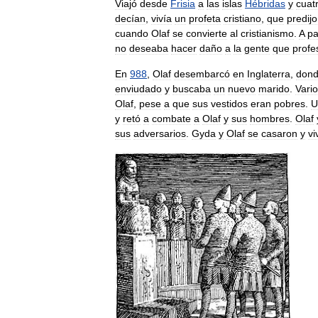
Viajó
desde
Frisia
a
las
islas
Hébridas
y
cuat
decían
,
vivía
un
profeta
cristiano
,
que
predijo
cuando
Olaf
se
convierte
al
cristianismo
.
A
pa
no
deseaba
hacer
daño
a
la
gente
que
profe
En
988
,
Olaf
desembarcó
en
Inglaterra
,
don
enviudado
y
buscaba
un
nuevo
marido
.
Vari
Olaf
,
pese
a
que
sus
vestidos
eran
pobres
.
U
y
retó
a
combate
a
Olaf
y
sus
hombres
.
Olaf
sus
adversarios
.
Gyda
y
Olaf
se
casaron
y
vi