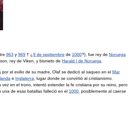
tre
963
y
969
† ¿
9
de
septiembre
de
1000
?),
fue
rey
de
Noruega
sson
,
rey
de
Viken
,
y
bisnieto
de
Harald
I
de
Noruega
.
a
por
el
exilio
de
su
madre
,
Olaf
se
dedicó
al
saqueo
en
el
Mar
rlanda
e
Inglaterra
,
lugar
donde
se
convirtió
al
cristianismo
.
a
vez
en
el
trono
,
intentó
extender
la
fe
cristiana
por
su
reino
,
pero
n
una
de
esas
batallas
falleció
en
el
1000
,
posiblemente
al
caerse