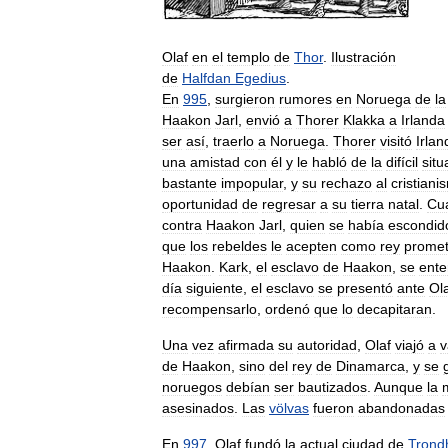
Olaf
en
el
templo
de
Thor
.
Ilustración
de
Halfdan
Egedius
.
En
995
,
surgieron
rumores
en
Noruega
de
la
Haakon
Jarl
,
envió
a
Thorer
Klakka
a
Irlanda
ser
así
,
traerlo
a
Noruega
.
Thorer
visitó
Irlan
una
amistad
con
él
y
le
habló
de
la
difícil
situ
bastante
impopular
,
y
su
rechazo
al
cristiani
oportunidad
de
regresar
a
su
tierra
natal
.
Cu
contra
Haakon
Jarl
,
quien
se
había
escondid
que
los
rebeldes
le
acepten
como
rey
prome
Haakon
.
Kark
,
el
esclavo
de
Haakon
,
se
ente
día
siguiente
,
el
esclavo
se
presentó
ante
Ol
recompensarlo
,
ordenó
que
lo
decapitaran
.
Una
vez
afirmada
su
autoridad
,
Olaf
viajó
a
v
de
Haakon
,
sino
del
rey
de
Dinamarca
,
y
se
noruegos
debían
ser
bautizados
.
Aunque
la
asesinados
.
Las
völvas
fueron
abandonadas
En
997
,
Olaf
fundó
la
actual
ciudad
de
Trond