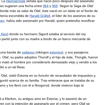
.
La
Heimskringla
señala
que
nació
poco
después
del
asesinato
tes
sugieren
una
fecha
entre
964
y
969
.
Según
la
Saga
de
Olaf
donde
más
se
sabe
de
Olaf
,
éste
nació
en
un
islote
en
el
fiordo
de
tenía
escondida
de
Harald
Gråfell
,
el
líder
de
los
asesinos
de
su
ken
,
había
sido
asesinado
por
Harald
,
quien
pretendía
reunificar
Kiev
)
donde
su
hermano
Sigurd
estaba
al
servicio
del
rey
o
partió
junto
con
su
madre
a
bordo
de
un
barco
mercante
de
una
banda
de
osilianos
(
vikingos
estonios
),
y
sus
pasajeros
s
.
Olaf
,
su
padre
adoptivo
Thorolf
y
el
hijo
de
éste
,
Thorgils
,
fueron
e
mató
al
hombre
por
considerarlo
demasiado
viejo
y
vendió
a
los
dió
a
un
tal
Reas
.
Olaf
,
visitó
Estonia
en
su
función
de
recaudador
de
impuestos
y
,
guntó
acerca
de
su
familia
.
Tras
enterarse
que
se
trataba
de
su
amo
y
los
llevó
con
él
a
Novgorod
,
donde
vivieron
bajo
la
d
a
Klerkon
,
su
antiguo
amo
en
Estonia
,
y
lo
asesinó
de
un
ven
con
la
intención
de
asesinarlo
por
el
crimen
,
pero
Olaf
se