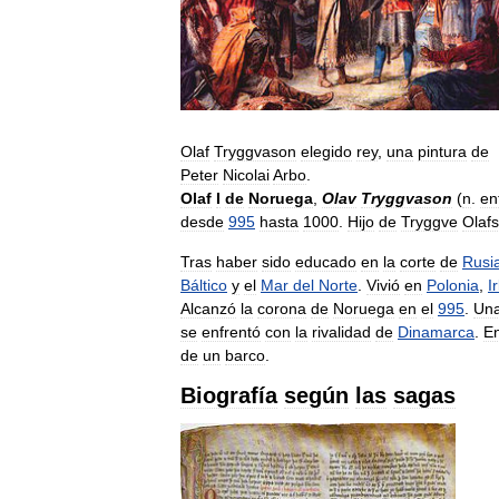
Olaf
Tryggvason
elegido
rey
,
una
pintura
de
Peter
Nicolai
Arbo
.
Olaf
I
de
Noruega
,
Olav
Tryggvason
(
n
.
en
desde
995
hasta
1000
.
Hijo
de
Tryggve
Olaf
Tras
haber
sido
educado
en
la
corte
de
Rusi
Báltico
y
el
Mar
del
Norte
.
Vivió
en
Polonia
,
I
Alcanzó
la
corona
de
Noruega
en
el
995
.
Un
se
enfrentó
con
la
rivalidad
de
Dinamarca
.
E
de
un
barco
.
Biografía
según
las
sagas