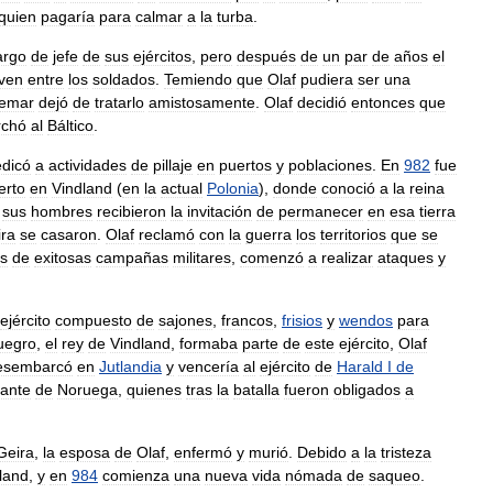
quien
pagaría
para
calmar
a
la
turba
.
argo
de
jefe
de
sus
ejércitos
,
pero
después
de
un
par
de
años
el
oven
entre
los
soldados
.
Temiendo
que
Olaf
pudiera
ser
una
demar
dejó
de
tratarlo
amistosamente
.
Olaf
decidió
entonces
que
chó
al
Báltico
.
dicó
a
actividades
de
pillaje
en
puertos
y
poblaciones
.
En
982
fue
erto
en
Vindland
(
en
la
actual
Polonia
),
donde
conoció
a
la
reina
sus
hombres
recibieron
la
invitación
de
permanecer
en
esa
tierra
ra
se
casaron
.
Olaf
reclamó
con
la
guerra
los
territorios
que
se
s
de
exitosas
campañas
militares
,
comenzó
a
realizar
ataques
y
ejército
compuesto
de
sajones
,
francos
,
frisios
y
wendos
para
uegro
,
el
rey
de
Vindland
,
formaba
parte
de
este
ejército
,
Olaf
esembarcó
en
Jutlandia
y
vencería
al
ejército
de
Harald
I
de
ante
de
Noruega
,
quienes
tras
la
batalla
fueron
obligados
a
Geira
,
la
esposa
de
Olaf
,
enfermó
y
murió
.
Debido
a
la
tristeza
land
,
y
en
984
comienza
una
nueva
vida
nómada
de
saqueo
.