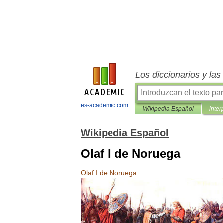
Los diccionarios y la
es-academic.com
Wikipedia Español
inter
Wikipedia Español
Olaf I de Noruega
Olaf
I
de
Noruega