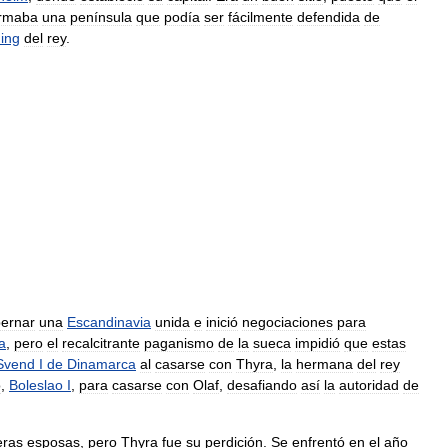
ormaba
una
península
que
podía
ser
fácilmente
defendida
de
hing
del
rey
.
ernar
una
Escandinavia
unida
e
inició
negociaciones
para
a
,
pero
el
recalcitrante
paganismo
de
la
sueca
impidió
que
estas
Svend
I
de
Dinamarca
al
casarse
con
Thyra
,
la
hermana
del
rey
o
,
Boleslao
I
,
para
casarse
con
Olaf
,
desafiando
así
la
autoridad
de
eras
esposas
,
pero
Thyra
fue
su
perdición
.
Se
enfrentó
en
el
año