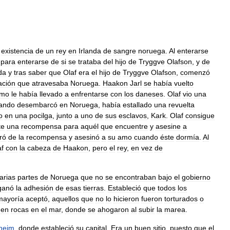
existencia
de
un
rey
en
Irlanda
de
sangre
noruega
.
Al
enterarse
para
enterarse
de
si
se
trataba
del
hijo
de
Tryggve
Olafson
,
y
de
da
y
tras
saber
que
Olaf
era
el
hijo
de
Tryggve
Olafson
,
comenzó
ación
que
atravesaba
Noruega
.
Haakon
Jarl
se
había
vuelto
smo
le
había
llevado
a
enfrentarse
con
los
daneses
.
Olaf
vio
una
ando
desembarcó
en
Noruega
,
había
estallado
una
revuelta
o
en
una
pocilga
,
junto
a
uno
de
sus
esclavos
,
Kark
.
Olaf
consigue
te
una
recompensa
para
aquél
que
encuentre
y
asesine
a
ró
de
la
recompensa
y
asesinó
a
su
amo
cuando
éste
dormía
.
Al
af
con
la
cabeza
de
Haakon
,
pero
el
rey
,
en
vez
de
arias
partes
de
Noruega
que
no
se
encontraban
bajo
el
gobierno
ganó
la
adhesión
de
esas
tierras
.
Estableció
que
todos
los
mayoría
aceptó
,
aquellos
que
no
lo
hicieron
fueron
torturados
o
en
rocas
en
el
mar
,
donde
se
ahogaron
al
subir
la
marea
.
heim
,
donde
estableció
su
capital
.
Era
un
buen
sitio
,
puesto
que
el