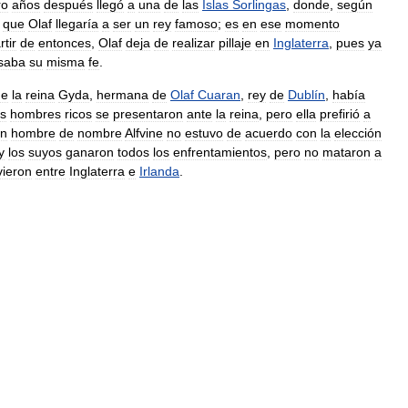
ro
años
después
llegó
a
una
de
las
Islas
Sorlingas
,
donde
,
según
que
Olaf
llegaría
a
ser
un
rey
famoso
;
es
en
ese
momento
rtir
de
entonces
,
Olaf
deja
de
realizar
pillaje
en
Inglaterra
,
pues
ya
saba
su
misma
fe
.
de
la
reina
Gyda
,
hermana
de
Olaf
Cuaran
,
rey
de
Dublín
,
había
os
hombres
ricos
se
presentaron
ante
la
reina
,
pero
ella
prefirió
a
n
hombre
de
nombre
Alfvine
no
estuvo
de
acuerdo
con
la
elección
y
los
suyos
ganaron
todos
los
enfrentamientos
,
pero
no
mataron
a
vieron
entre
Inglaterra
e
Irlanda
.