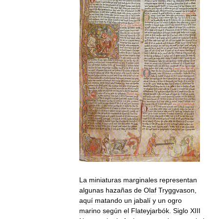
La
miniaturas
marginales
representan
algunas
hazañas
de
Olaf
Tryggvason
,
aquí
matando
un
jabalí
y
un
ogro
marino
según
el
Flateyjarbók
.
Siglo
XIII