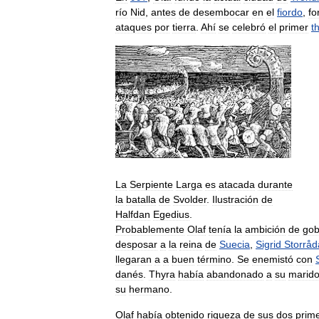
río
Nid
,
antes
de
desembocar
en
el
fiordo
,
f
ataques
por
tierra
.
Ahí
se
celebró
el
primer
t
La
Serpiente
Larga
es
atacada
durante
la
batalla
de
Svolder
.
Ilustración
de
Halfdan
Egedius
.
Probablemente
Olaf
tenía
la
ambición
de
gob
desposar
a
la
reina
de
Suecia
,
Sigrid
Storråd
llegaran
a
a
buen
término
.
Se
enemistó
con
danés
.
Thyra
había
abandonado
a
su
marid
su
hermano
.
Olaf
había
obtenido
riqueza
de
sus
dos
prim