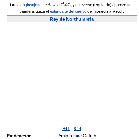
forma
anglosajona
de
Amlaíb /Óláfr
), y el reverso (izquierda) aparece una
bandera, quizá el
estandarte del cuervo
del monedista, Ascolf.
Rey de Northumbria
941
-
944
Predecesor
Amlaíb mac Gofrith