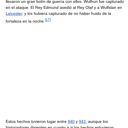
llevaron un gran botín de guerra con ellos. Wulfrun fue capturado
en el ataque. El Rey Edmund asedió al Rey Olaf y a Wulfstan en
Leicester
, y los hubiera capturado de no haber huido de la
[
17
]
fortaleza en la noche.
Estos hechos tuvieron lugar entre
940
y
943
, aunque los
historiadores disienten en cuanto a si los hechos estuvieron