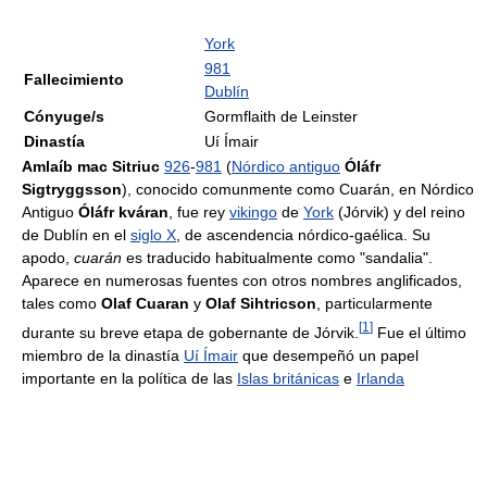
York
981
Fallecimiento
Dublín
Cónyuge/s
Gormflaith de Leinster
Dinastía
Uí Ímair
Amlaíb mac Sitriuc
926
-
981
(
Nórdico antiguo
Óláfr
Sigtryggsson
), conocido comunmente como Cuarán, en Nórdico
Antiguo
Óláfr kváran
, fue rey
vikingo
de
York
(Jórvik) y del reino
de Dublín en el
siglo X
, de ascendencia nórdico-gaélica. Su
apodo,
cuarán
es traducido habitualmente como "sandalia".
Aparece en numerosas fuentes con otros nombres anglificados,
tales como
Olaf Cuaran
y
Olaf Sihtricson
, particularmente
[
1
]
durante su breve etapa de gobernante de Jórvik.
Fue el último
miembro de la dinastía
Uí Ímair
que desempeñó un papel
importante en la política de las
Islas británicas
e
Irlanda