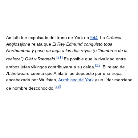
Amlaíb fue expulsado del trono de York en
944
. La
Crónica
Anglosajona
relata que
El Rey Edmund conquistó toda
Northumbria y puso en fuga a los dos reyes (o "hombres de la
[
21
]
realeza") Olaf y Rægnald
.
Es posible que la rivalidad entre
[
22
]
ambos jefes vikingos contribuyera a su caída.
El relato de
Æthelweard cuenta que Amlaíb fue depuesto por una tropa
encabezada por Wulfstan,
Arzobispo de York
y un líder merciano
[
23
]
de nombre desconocido.