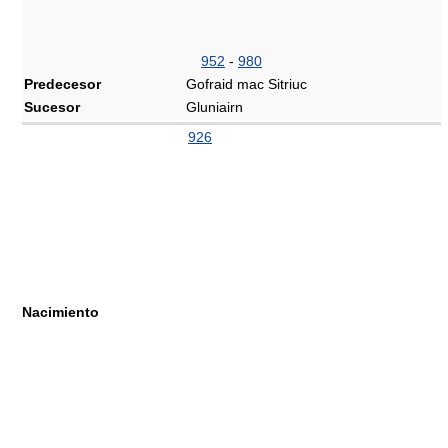
952
-
980
Predecesor
Gofraid mac Sitriuc
Sucesor
Gluniairn
926
Nacimiento