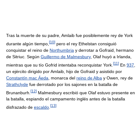
Tras la muerte de su padre, Amlaib fue posiblemente rey de York
[
10
]
durante algún tiempo,
pero el rey Ethelstan consiguió
conquistar el reino de
Northumbria
y derrotar a Gofraid, hermano
de Sitriuc. Según
Guillermo de Malmesbury
, Olaf huyó a Irlanda,
[
11
]
mientras que su tío Gofrid intentaba reconquistar York.
En
937
,
un ejército dirigido por Amlaib, hijo de Gofraid y asistido por
Constantín mac Áeda
, monarca del
reino de Alba
y Owen, rey de
Strathclyde
fue derrotado por los sajones en la batalla de
[
12
]
Brunanburh.
Malmesbury escribió que Olaf estuvo presente en
la batalla, espiando el campamento inglés antes de la batalla
[
13
]
disfrazado de
escaldo
.