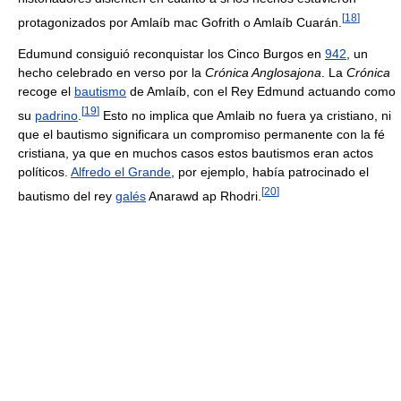
[
18
]
protagonizados por Amlaíb mac Gofrith o Amlaíb Cuarán.
Edumund consiguió reconquistar los Cinco Burgos en
942
, un
hecho celebrado en verso por la
Crónica Anglosajona
. La
Crónica
recoge el
bautismo
de Amlaíb, con el Rey Edmund actuando como
[
19
]
su
padrino
.
Esto no implica que Amlaib no fuera ya cristiano, ni
que el bautismo significara un compromiso permanente con la fé
cristiana, ya que en muchos casos estos bautismos eran actos
políticos.
Alfredo el Grande
, por ejemplo, había patrocinado el
[
20
]
bautismo del rey
galés
Anarawd ap Rhodri.