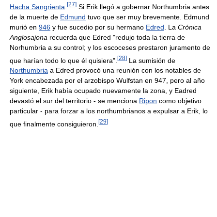
[
27
]
Hacha Sangrienta
.
Si Erik llegó a gobernar Northumbria antes
de la muerte de
Edmund
tuvo que ser muy brevemente. Edmund
murió en
946
y fue sucedio por su hermano
Edred
. La
Crónica
Anglosajona
recuerda que Edred "redujo toda la tierra de
Norhumbria a su control; y los escoceses prestaron juramento de
[
28
]
que harían todo lo que él quisiera".
La sumisión de
Northumbria
a Edred provocó una reunión con los notables de
York encabezada por el arzobispo Wulfstan en 947, pero al año
siguiente, Erik había ocupado nuevamente la zona, y Eadred
devastó el sur del territorio - se menciona
Ripon
como objetivo
particular - para forzar a los northumbrianos a expulsar a Erik, lo
[
29
]
que finalmente consiguieron.