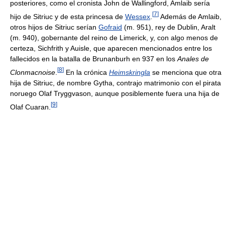
posteriores, como el cronista John de Wallingford, Amlaib sería
[
7
]
hijo de Sitriuc y de esta princesa de
Wessex
.
Además de Amlaib,
otros hijos de Sitriuc serían
Gofraid
(m. 951), rey de Dublin, Aralt
(m. 940), gobernante del reino de Limerick, y, con algo menos de
certeza, Sichfrith y Auisle, que aparecen mencionados entre los
fallecidos en la batalla de Brunanburh en 937 en los
Anales de
[
8
]
Clonmacnoise
.
En la crónica
Heimskringla
se menciona que otra
hija de Sitriuc, de nombre Gytha, contrajo matrimonio con el pirata
noruego Olaf Tryggvason, aunque posiblemente fuera una hija de
[
9
]
Olaf Cuaran.