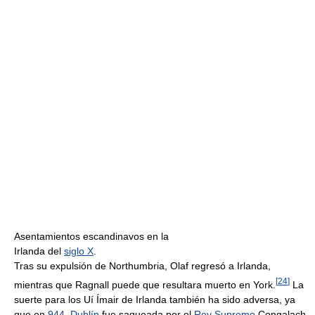
Asentamientos escandinavos en la
Irlanda del
siglo X
.
Tras su expulsión de Northumbria, Olaf regresó a Irlanda,
[
24
]
mientras que Ragnall puede que resultara muerto en York.
La
suerte para los Uí Ímair de Irlanda también ha sido adversa, ya
que en
944
,
Dublín
fue saqueada por el
Rey Supremo
Congalach