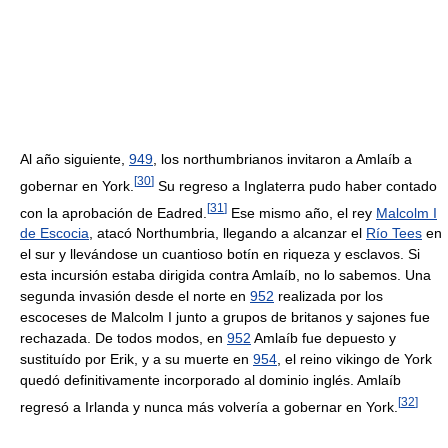
Al año siguiente,
949
, los northumbrianos invitaron a Amlaíb a
[
30
]
gobernar en York.
Su regreso a Inglaterra pudo haber contado
[
31
]
con la aprobación de Eadred.
Ese mismo año, el rey
Malcolm I
de Escocia
, atacó Northumbria, llegando a alcanzar el
Río Tees
en
el sur y llevándose un cuantioso botín en riqueza y esclavos. Si
esta incursión estaba dirigida contra Amlaíb, no lo sabemos. Una
segunda invasión desde el norte en
952
realizada por los
escoceses de Malcolm I junto a grupos de britanos y sajones fue
rechazada. De todos modos, en
952
Amlaíb fue depuesto y
sustituído por Erik, y a su muerte en
954
, el reino vikingo de York
quedó definitivamente incorporado al dominio inglés. Amlaíb
[
32
]
regresó a Irlanda y nunca más volvería a gobernar en York.