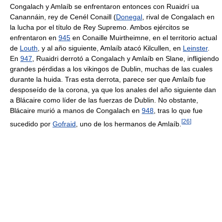
Congalach y Amlaíb se enfrentaron entonces con Ruaidrí ua
Canannáin, rey de Cenél Conaill (
Donegal
, rival de Congalach en
la lucha por el título de Rey Supremo. Ambos ejércitos se
enfrentaron en
945
en Conaille Muirtheimne, en el territorio actual
de
Louth
, y al año siguiente, Amlaíb atacó Kilcullen, en
Leinster
.
En
947
, Ruaidri derrotó a Congalach y Amlaíb en Slane, infligiendo
grandes pérdidas a los vikingos de Dublin, muchas de las cuales
durante la huida. Tras esta derrota, parece ser que Amlaíb fue
desposeído de la corona, ya que los anales del año siguiente dan
a Blácaire como líder de las fuerzas de Dublin. No obstante,
Blácaire murió a manos de Congalach en
948
, tras lo que fue
[
26
]
sucedido por
Gofraid
, uno de los hermanos de Amlaíb.