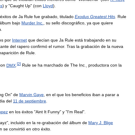
ss
)
y
"
Caught
Up
" (
con
Lloyd
).
éxitos
de
Ja
Rule
fue
grabado
,
titulado
Exodus
Greatest
Hits
.
Rule
álbum
bajo
Murder
Inc
.
,
su
sello
discográfico
,
ya
que
quiere
a
.
es
por
Internet
que
decían
que
Ja
Rule
está
trabajando
en
su
tante
del
rapero
confirmó
el
rumor
.
Tras
la
grabación
de
la
nueva
eaparición
de
Rule
.
[
2
]
con
DMX
.
Rule
se
ha
marchado
de
The
Inc
.,
productora
con
la
ng
On
"
de
Marvin
Gaye
,
en
el
que
los
beneficios
iban
a
parar
a
dia
del
11
de
septiembre
.
opez
en
los
éxitos
"
Aint
It
Funny
"
y
"
I
'
m
Real
".
ayz
",
incluido
en
la
re
-
grabación
del
álbum
de
Mary
J
.
Blige
n
se
convirtió
en
otro
éxito
.