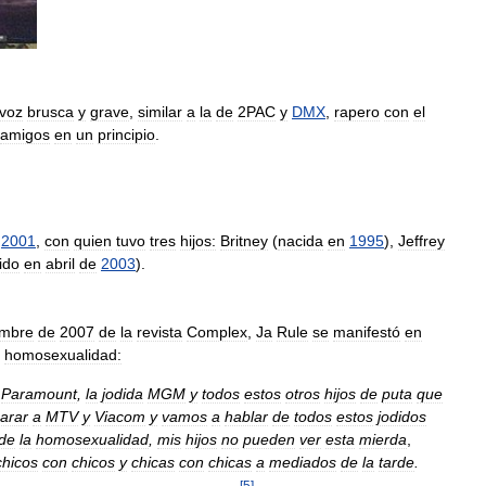
voz
brusca
y
grave
,
similar
a
la
de
2PAC
y
DMX
,
rapero
con
el
amigos
en
un
principio
.
2001
,
con
quien
tuvo
tres
hijos:
Britney
(
nacida
en
1995
),
Jeffrey
ido
en
abril
de
2003
).
embre
de
2007
de
la
revista
Complex
,
Ja
Rule
se
manifestó
en
homosexualidad:
Paramount
,
la
jodida
MGM
y
todos
estos
otros
hijos
de
puta
que
arar
a
MTV
y
Viacom
y
vamos
a
hablar
de
todos
estos
jodidos
de
la
homosexualidad
,
mis
hijos
no
pueden
ver
esta
mierda
,
chicos
con
chicos
y
chicas
con
chicas
a
mediados
de
la
tarde
.
[
5
]