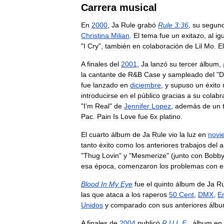
Carrera
musical
En
2000
,
Ja
Rule
grabó
Rule
3:36
,
su
segun
Christina
Milian
.
El
tema
fue
un
exitazo
,
al
ig
"
I
Cry
",
también
en
colaboración
de
Lil
Mo
.
El
A
finales
del
2001
,
Ja
lanzó
su
tercer
álbum
,
la
cantante
de
R
&
B
Case
y
sampleado
del
"
D
fue
lanzado
en
diciembre
,
y
supuso
un
éxito
introducirse
en
el
público
gracias
a
su
colabr
"
I
'
m
Real
"
de
Jennifer
Lopez
,
además
de
un
Pac
.
Pain
Is
Love
fue
6x
platino
.
El
cuarto
álbum
de
Ja
Rule
vio
la
luz
en
novi
tanto
éxito
como
los
anteriores
trabajos
del
a
"
Thug
Lovin
"
y
"
Mesmerize
" (
junto
con
Bobb
esa
época
,
comenzaron
los
problemas
con
e
Blood
In
My
Eye
fue
el
quinto
álbum
de
Ja
Ru
las
que
ataca
a
los
raperos
50
Cent
,
DMX
,
E
Unidos
y
comparado
con
sus
anteriores
álb
A
finales
de
2004
publicó
R
.
U
.
L
.
E
.
,
álbum
en