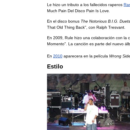
Le
hizo
un
tributo
a
los
fallecidos
raperos
Ra
Much
Pain
Del
Disco
Pain
Is
Love
.
En
el
disco
bonus
The
Notorious
B
.
I
.
G
.
Duets
That
Old
Thing
Back
",
con
Ralph
Tresvant
.
En
2009
,
Rule
hizo
una
colaboración
con
la
c
Momento
".
La
canción
es
parte
del
nuevo
ál
En
2010
aparecera
en
la
película
Wrong
Sid
Estilo