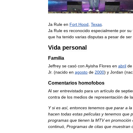
Ja
Rule
en
Fort
Hood
,
Texas
.
Ja
Rule
es
reconocido
especialmente
por
su
que
ha
tenido
varias
disputas
a
pesar
de
ser
Vida
personal
Familia
Jeffrey
se
casó
con
Ayisha
Flores
en
abril
de
Jr
. (
nacido
en
agosto
de
2000
)
y
Jordan
(
nac
Comentarios
homofobos
Al
ser
entrevistado
para
un
artículo
de
septi
contra
de
los
medios
de
representación
de
la
Y
si
es
así
,
entonces
tenemos
que
parar
a
la
hacen
todas
estas
películas
y
tenemos
que
p
programas
que
tienen
la
MTV
en
promoción
continuó
,
Programas
de
citas
que
muestran