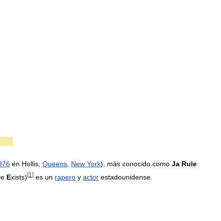
976
en
Hollis
,
Queens
,
New
York
),
más
conocido
como
Ja
Rule
[
1
]
ve
E
xists
)
es
un
rapero
y
actor
estadounidense
.