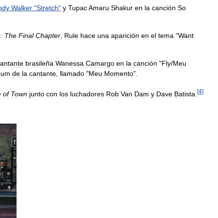
ndy
Walker
"
Stretch
"
y
Tupac
Amaru
Shakur
en
la
canción
So
:
The
Final
Chapter
,
Rule
hace
una
aparición
en
el
tema
"
Want
antante
brasileña
Wanessa
Camargo
en
la
canción
"
Fly
/
Meu
bum
de
la
cantante
,
llamado
"
Meu
Momento
".
[
4
]
e
of
Town
junto
con
los
luchadores
Rob
Van
Dam
y
Dave
Batista
.