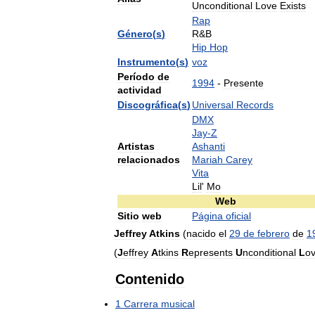
Unconditional
Love
Exists
Rap
Género
(
s
)
R
&
B
Hip
Hop
Instrumento
(
s
)
voz
Período
de
1994
-
Presente
actividad
Discográfica
(
s
)
Universal
Records
DMX
Jay
-
Z
Artistas
Ashanti
relacionados
Mariah
Carey
Vita
Lil
'
Mo
Web
Sitio
web
Página
oficial
Jeffrey
Atkins
(
nacido
el
29
de
febrero
de
1
(
J
effrey
A
tkins
R
epresents
U
nconditional
L
o
Contenido
1
Carrera
musical