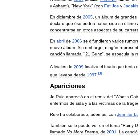
y
Ashanti
), "
New
York
" (
con
Fat
Joe
y
Jadaki
En
diciembre
de
2005
,
un
álbum
de
grandes
declaró
que
ése
podría
haber
sido
su
último
concentrarse
en
otros
aspectos
de
su
carrer
En
abril
de
2006
se
difundieron
varios
rumor
nuevo
álbum
.
Sin
embargo
,
ningún
represen
canción
llamada
"'
21
Gunz
",
se
especula
la
r
A
finales
de
2009
finalizó
el
feudo
que
tenía
[
3
]
que
llevaba
desde
1997
.
Apariciones
Ja
Rule
apareció
en
el
remix
del
"
What
'
s
Goi
enfermos
de
sida
y
a
las
víctimas
de
la
trage
Rule
ha
colaborado
,
además
,
con
Jennifer
L
También
se
le
puede
ver
en
el
tema
"
Rainy
D
llamado
No
More
Drama
,
de
2001
.
La
canció