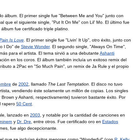
do
álbum
.
El
primer
single
fue
"
Between
Me
and
You
"
junto
con
ual
que
el
siguiente
single
, "
Put
It
On
Me
"
con
Lil
'
Mo
.
El
último
fue
álbum
fue
certificado
triple
platino
.
Pain
Is
Love
.
El
primer
single
fue
"
Livin
'
It
Up
",
otro
éxito
,
junto
con
o
I
Do
"
de
Stevie
Wonder
.
El
segundo
single
, "
Always
On
Time
",
más
para
el
artista
.
El
tema
sirvió
a
una
debutante
Ashanti
ación
en
los
coros
.
El
álbum
también
incluía
un
exitoso
remix
del
tributo
a
2Pac
en
"
So
Much
Pain
",
un
remix
de
Ja
Rule
y
el
propio
embre
de
2002
,
llamado
The
Last
Temptation
.
El
disco
no
tuvo
rtista
,
vendiendo
éste
solamente
un
millón
de
copias
.
Los
singles
y
Brown
y
Ashanti
,
respectivamente
)
tuvieron
bastante
éxito
.
Por
l
rapero
50
Cent
.
le
,
lanzado
en
2003
,
y
notable
por
la
cantidad
de
canciones
en
minem
y
Dr
.
Dre
,
entre
otros
.
Fue
certificado
oro
en
Estados
umes
,
fue
algo
decepcionante
.
el
que
se
incluían
éxitos
menores
como
"
Wonderful
" (
con
R
.
Kelly