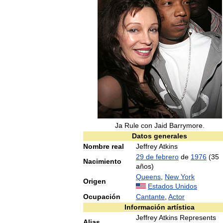
Ja
Rule
con
Jaid
Barrymore
.
Datos
generales
Nombre
real
Jeffrey
Atkins
29
de
febrero
de
1976
(
35
Nacimiento
años
)
Queens
,
New
York
Origen
Estados
Unidos
Ocupación
Cantante
,
Actor
Información
artística
Jeffrey
Atkins
Represents
Alias