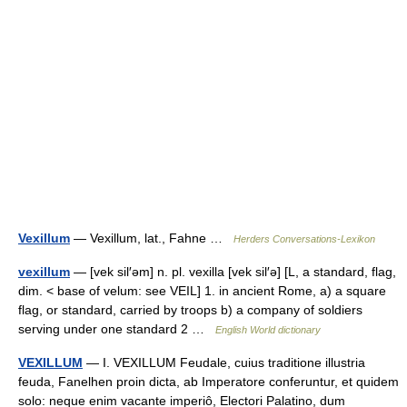
Vexillum
— Vexillum, lat., Fahne …
Herders Conversations-Lexikon
vexillum
— [vek sil′əm] n. pl. vexilla [vek sil′ə] [L, a standard, flag,
dim. < base of velum: see VEIL] 1. in ancient Rome, a) a square
flag, or standard, carried by troops b) a company of soldiers
serving under one standard 2 …
English World dictionary
VEXILLUM
— I. VEXILLUM Feudale, cuius traditione illustria
feuda, Fanelhen proin dicta, ab Imperatore conferuntur, et quidem
solo: neque enim vacante imperiô, Electori Palatino, dum