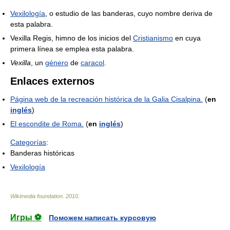
Vexilología
, o estudio de las banderas, cuyo nombre deriva de
esta palabra.
Vexilla Regis, himno de los inicios del
Cristianismo
en cuya
primera línea se emplea esta palabra.
Vexilla
, un
género
de
caracol
.
Enlaces externos
Página web de la recreación histórica de la Galia Cisalpina.
(
en
inglés
)
El escondite de Roma.
(
en
inglés
)
Categorías
:
Banderas históricas
Vexilología
Wikimedia foundation
.
2010
.
Игры ⚽
Поможем написать курсовую