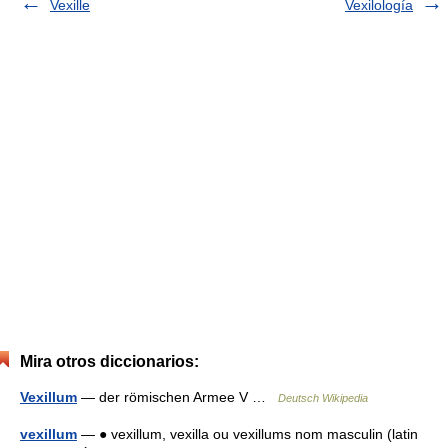
Vexille
Vexilología
Mira otros diccionarios:
Vexillum
— der römischen Armee V …
Deutsch Wikipedia
vexillum
— ● vexillum, vexilla ou vexillums nom masculin (latin