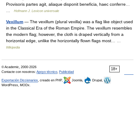
Provisoris partes agit, aliaque disponit beneficia, haec conferre…
…
Hofmann J. Lexicon universale
Vexillum
— The vexillum (plural vexilla) was a flag like object used
in the Classical Era of the Roman Empire. The vexillum resembles
the modern flag; however, the cloth is draped vertically from a
horizontal edge, unlike the horizontally flown flags most… …
Wikipedia
© Academic, 2000-2026
18+
Contacte con nosotros:
Apoyo técnico
,
Publicidad
Exportación Diccionarios
, creado en PHP,
Joomla,
Drupal,
WordPress, MODx.