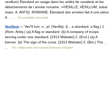
vexillum) Étendard en usage dans les unités de cavalerie et les
détachements de l armée romaine. ⇒VEXILLE, VEXILLUM, subst.
masc. A. ANTIQ. ROMAINE. Étendard des armées fait d une pièce
d… …
Encyclopédie Universelle
Vexillum
— Vex*il lum, n.; pl. {Vexilla}. [L., a standard, a flag.] 1.
(Rom. Antiq.) (a) A flag or standard. (b) A company of troops
serving under one standard. [1913 Webster] 2. (Eccl.) (a) A
banner. (b) The sign of the cross. [1913 Webster] 3. (Bot.) The…
…
The Collaborative International Dictionary of English