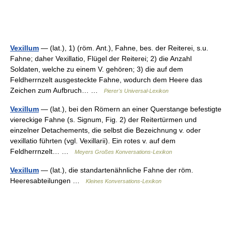
Vexillum
— (lat.), 1) (röm. Ant.), Fahne, bes. der Reiterei, s.u.
Fahne; daher Vexillatio, Flügel der Reiterei; 2) die Anzahl
Soldaten, welche zu einem V. gehören; 3) die auf dem
Feldherrnzelt ausgesteckte Fahne, wodurch dem Heere das
Zeichen zum Aufbruch… …
Pierer's Universal-Lexikon
Vexillum
— (lat.), bei den Römern an einer Querstange befestigte
viereckige Fahne (s. Signum, Fig. 2) der Reitertürmen und
einzelner Detachements, die selbst die Bezeichnung v. oder
vexillatio führten (vgl. Vexillarii). Ein rotes v. auf dem
Feldherrnzelt… …
Meyers Großes Konversations-Lexikon
Vexillum
— (lat.), die standartenähnliche Fahne der röm.
Heeresabteilungen …
Kleines Konversations-Lexikon