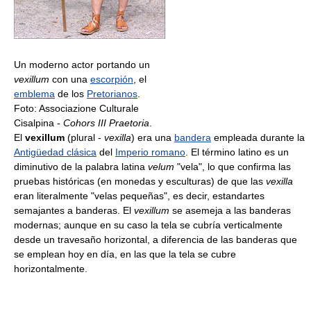
Un moderno actor portando un
vexillum
con una
escorpión
, el
emblema
de los
Pretorianos
.
Foto: Associazione Culturale
Cisalpina -
Cohors III Praetoria
.
El
vexillum
(plural -
vexilla
) era una
bandera
empleada durante la
Antigüedad clásica
del
Imperio romano
. El término latino es un
diminutivo de la palabra latina
velum
"vela", lo que confirma las
pruebas históricas (en monedas y esculturas) de que las
vexilla
eran literalmente "velas pequeñas", es decir, estandartes
semajantes a banderas. El
vexillum
se asemeja a las banderas
modernas; aunque en su caso la tela se cubría verticalmente
desde un travesaño horizontal, a diferencia de las banderas que
se emplean hoy en día, en las que la tela se cubre
horizontalmente.