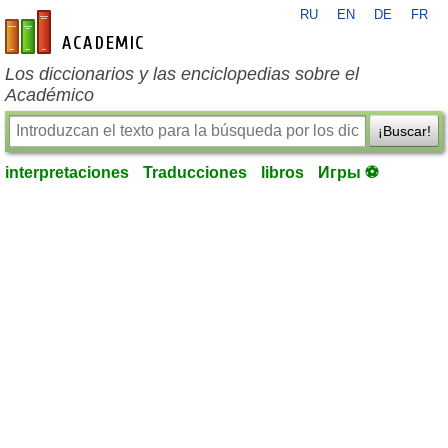
RU
EN
DE
FR
es-academic.com
Los diccionarios y las enciclopedias sobre el
Académico
¡Buscar!
interpretaciones
Traducciones
libros
Игры ⚽