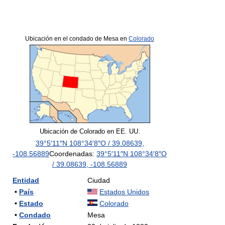
Ubicación en el condado de Mesa en
Colorado
Ubicación de Colorado en EE. UU.
39°5′11″N
108°34′8″O
/
39.08639
,
-108.56889
Coordenadas:
39°5′11″N
108°34′8″O
/
39.08639
,
-108.56889
Entidad
Ciudad
•
País
Estados Unidos
•
Estado
Colorado
•
Condado
Mesa