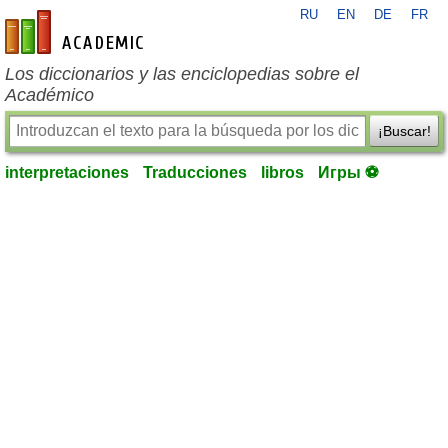
RU
EN
DE
FR
es-academic.com
Los diccionarios y las enciclopedias sobre el
Académico
¡Buscar!
interpretaciones
Traducciones
libros
Игры ⚽