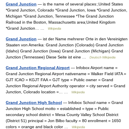
Grand Junction
— is the name of several places:;United States
*Grand Junction, Colorado *Grand Junction, Iowa *Grand Junction,
Michigan *Grand Junction, Tennessee *The Grand Junction
Railroad in the Boston, Massachusetts area;United Kingdom
*Grand Junction… …
Wikipedia
Grand Junction
— ist der Name mehrerer Orte in den Vereinigten
Staaten von Amerika: Grand Junction (Colorado) Grand Junction
(Idaho) Grand Junction (Iowa) Grand Junction (Michigan) Grand
Junction (Tennessee) Diese Seite ist eine …
Deutsch Wikipedia
Grand Junction Regional Airport
— Infobox Airport name =
Grand Junction Regional Airport nativename = Walker Field IATA =
GJT ICAO = KGJT FAA = GJT type = Public owner = Grand
Junction Regional Airport Authority operator = city served = Grand
Junction, Colorado location =… …
Wikipedia
Grand Junction High School
— Infobox School name = Grand
Junction High School motto = established = type = Public
secondary school district = Mesa County Valley School District
(District 51) principal = Jon Bilbo faculty = 80 enrollment = 1650
colors = orange and black color …
Wikipedia