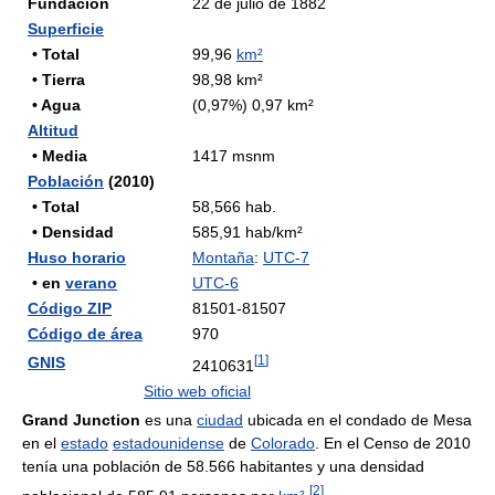
Fundación
22 de julio de 1882
Superficie
• Total
99,96
km²
• Tierra
98,98 km²
• Agua
(0,97%) 0,97 km²
Altitud
• Media
1417 msnm
Población
(2010)
• Total
58,566 hab.
• Densidad
585,91 hab/km²
Huso horario
Montaña
:
UTC-7
• en
verano
UTC-6
Código ZIP
81501-81507
Código de área
970
[
1
]
GNIS
2410631
Sitio web oficial
Grand Junction
es una
ciudad
ubicada en el condado de Mesa
en el
estado
estadounidense
de
Colorado
. En el Censo de 2010
tenía una población de 58.566 habitantes y una densidad
[
2
]