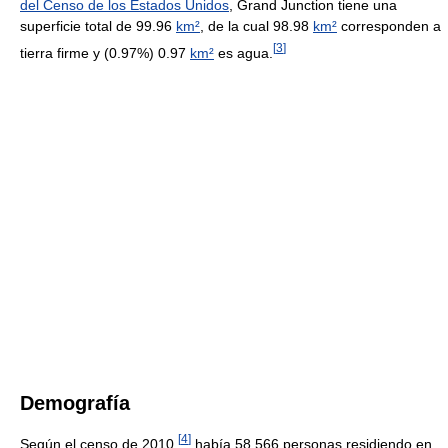
del Censo de los Estados Unidos
, Grand Junction tiene una
superficie total de 99.96
km²
, de la cual 98.98
km²
corresponden a
[
3
]
tierra firme y (0.97%) 0.97
km²
es agua.
Demografía
[
4
]
Según el censo de 2010,
había 58.566 personas residiendo en