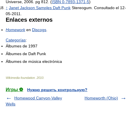
Universe, 2006. pg 812. (
ISBN 0-7893-1371-5
)
↑
Janet Jackson Samples Daft Punk
Stereogum. Consultado el 12-
05-2011.
Enlaces externos
Homework
en
Discogs
.
Categorías
:
Álbumes de 1997
Álbumes de Daft Punk
Álbumes de música electrónica
Wikimedia foundation
.
2010
.
Игры ⚽
Нужно решить контрольную?
Homewood Canyon-Valley
Homeworth (Ohio)
Wells