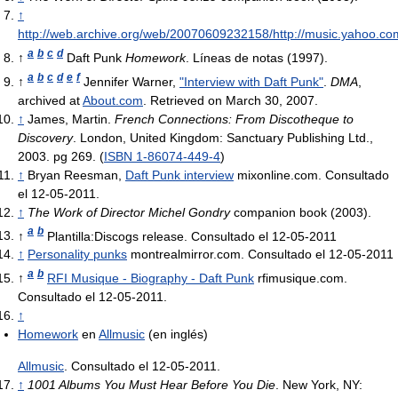
↑
http://web.archive.org/web/20070609232158/http://music.yahoo.co
a
b
c
d
↑
Daft Punk
Homework
. Líneas de notas (1997).
a
b
c
d
e
f
↑
Jennifer Warner,
"Interview with Daft Punk"
.
DMA
,
archived at
About.com
. Retrieved on March 30, 2007.
↑
James, Martin.
French Connections: From Discotheque to
Discovery
. London, United Kingdom: Sanctuary Publishing Ltd.,
2003. pg 269. (
ISBN 1-86074-449-4
)
↑
Bryan Reesman,
Daft Punk interview
mixonline.com. Consultado
el 12-05-2011.
↑
The Work of Director Michel Gondry
companion book (2003).
a
b
↑
Plantilla:Discogs release. Consultado el 12-05-2011
↑
Personality punks
montrealmirror.com. Consultado el 12-05-2011
a
b
↑
RFI Musique - Biography - Daft Punk
rfimusique.com.
Consultado el 12-05-2011.
↑
Homework
en
Allmusic
(en inglés)
Allmusic
. Consultado el 12-05-2011.
↑
1001 Albums You Must Hear Before You Die
. New York, NY: