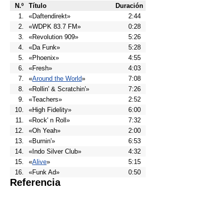
N.º
Título
Duración
1.
«Daftendirekt»
2:44
2.
«WDPK 83.7 FM»
0:28
3.
«Revolution 909»
5:26
4.
«Da Funk»
5:28
5.
«Phoenix»
4:55
6.
«Fresh»
4:03
7.
«
Around the World
»
7:08
8.
«Rollin' & Scratchin'»
7:26
9.
«Teachers»
2:52
10.
«High Fidelity»
6:00
11.
«Rock' n Roll»
7:32
12.
«Oh Yeah»
2:00
13.
«Burnin'»
6:53
14.
«Indo Silver Club»
4:32
15.
«
Alive
»
5:15
16.
«Funk Ad»
0:50
Referencia