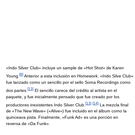
«Indo Silver Club» incluye un sample de «Hot Shot» de Karen
[
8
]
Young.
Anterior a esta inclusión en
Homework
, «Indo Silve Club»
fue lanzado como un sencillo por el sello Soma Recordings como
[
13
]
dos partes.
El sencillo carece del crédito al artista en el
paquete, y fue inicialmente pensado que fue creado por los
[
13
]
[
14
]
productores inexistentes Indo Silver Club.
La mezcla final
de «The New Wave» («Alive») fue incluido en el álbum como la
quinceava pista. Finalmente, «Funk Ad» es una porción en
reversa de «Da Funk».