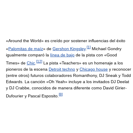
«Around the World» es creído por sostener influencias del éxito
[
1
]
«
Palomitas de maíz
» de
Gershon Kingsley
.
Michael Gondry
igualmente comparó la
línea de bajo
de la pista con «Good
[
12
]
Times» de
Chic
.
La pista «Teachers» es un homenaje a los
pioneros de la escena
Detroit techno
y
Chicago house
y reconocer
(entre otros) futuros colaboradores Romanthony, DJ Sneak y Todd
Edwards. La canción «Oh Yeah» incluye a los invitados DJ Deelat
y DJ Crabbe, conocidos de manera diferente como David Girier-
[
8
]
Dufourier y Pascal Esposito.