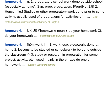
homework
— n. 1. preparatory school work done outside school
(especially at home). Syn: prep, preparation. [WordNet 1.5] 2.
Hence: [fig.] Studies or other preparatory work done prior to some
activity; usually used of preparations for activities of… …
The
Collaborative International Dictionary of English
homework
— UK US /ˈhəʊmwɜːk/ noun ● do your homework Cf.
do your homework …
Financial and business terms
homework
— [hōm′wʉrk΄] n. 1. work, esp. piecework, done at
home 2. lessons to be studied or schoolwork to be done outside
the classroom ☆ 3. study or research in preparation for some
project, activity, etc.: used mainly in the phrase do one s
homework …
English World dictionary