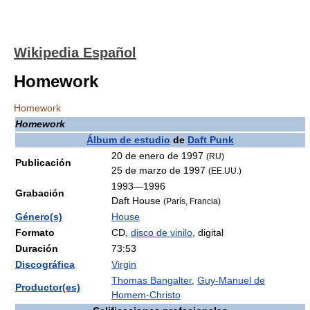
Wikipedia Español
Homework
Homework
Homework
Álbum de estudio
de
Daft Punk
20 de enero de 1997
(RU)
Publicación
25 de marzo de 1997
(EE.UU.)
1993—1996
Grabación
Daft House
(París, Francia)
Género(s)
House
Formato
CD,
disco de vinilo
, digital
Duración
73:53
Discográfica
Virgin
Thomas Bangalter
,
Guy-Manuel de
Productor(es)
Homem-Christo