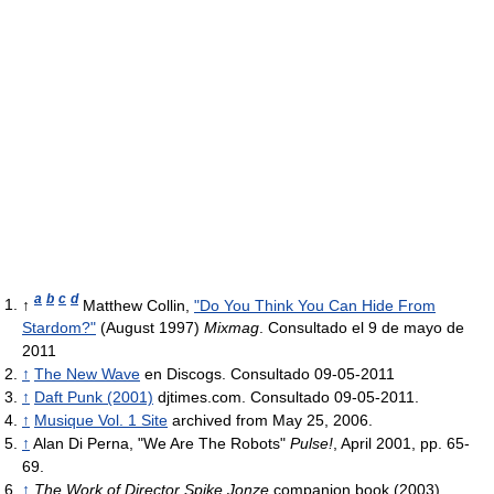
a
b
c
d
↑
Matthew Collin,
"Do You Think You Can Hide From
Stardom?"
(August 1997)
Mixmag
. Consultado el 9 de mayo de
2011
↑
The New Wave
en Discogs. Consultado 09-05-2011
↑
Daft Punk (2001)
djtimes.com. Consultado 09-05-2011.
↑
Musique Vol. 1 Site
archived from May 25, 2006.
↑
Alan Di Perna, "We Are The Robots"
Pulse!
, April 2001, pp. 65-
69.
↑
The Work of Director Spike Jonze
companion book (2003).