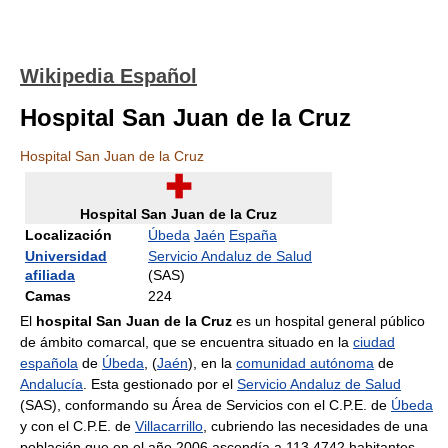
Wikipedia Español
Hospital San Juan de la Cruz
Hospital San Juan de la Cruz
Hospital San Juan de la Cruz
Localización
Úbeda
Jaén
España
Universidad
Servicio Andaluz de Salud
afiliada
(SAS)
Camas
224
El
hospital San Juan de la Cruz
es un hospital general público
de ámbito comarcal, que se encuentra situado en la
ciudad
española
de
Úbeda
, (
Jaén
), en la
comunidad autónoma
de
Andalucía
. Esta gestionado por el
Servicio Andaluz de Salud
(SAS), conformando su Área de Servicios con el C.P.E. de
Úbeda
y con el C.P.E. de
Villacarrillo
, cubriendo las necesidades de una
población que en el año 2006 ascendía a 113.4742 habitantes,