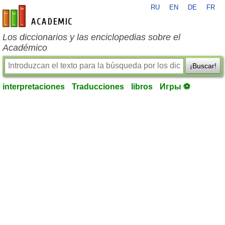
RU
EN
DE
FR
es-academic.com
Los diccionarios y las enciclopedias sobre el
Académico
¡Buscar!
interpretaciones
Traducciones
libros
Игры ⚽