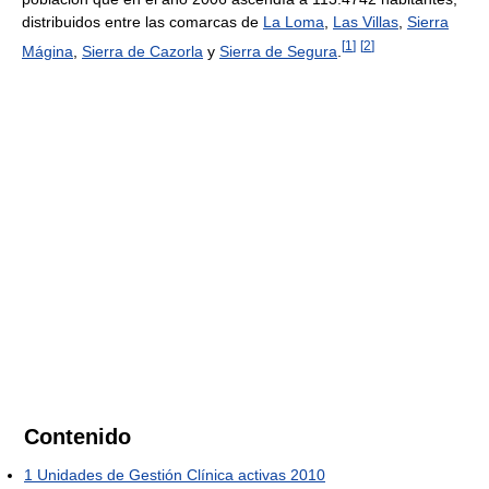
distribuidos entre las comarcas de
La Loma
,
Las Villas
,
Sierra
[
1
]
[
2
]
Mágina
,
Sierra de Cazorla
y
Sierra de Segura
.
Contenido
1
Unidades de Gestión Clínica activas 2010