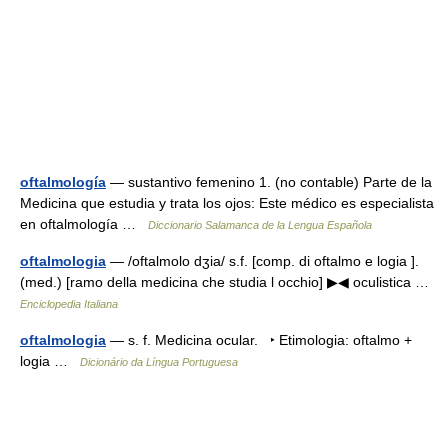
oftalmología
— sustantivo femenino 1. (no contable) Parte de la
Medicina que estudia y trata los ojos: Este médico es especialista
en oftalmología …
Diccionario Salamanca de la Lengua Española
oftalmologia
— /oftalmolo dʒia/ s.f. [comp. di oftalmo e logia ].
(med.) [ramo della medicina che studia l occhio] ▶◀ oculistica …
Enciclopedia Italiana
oftalmologia
— s. f. Medicina ocular. ‣ Etimologia: oftalmo +
logia …
Dicionário da Língua Portuguesa