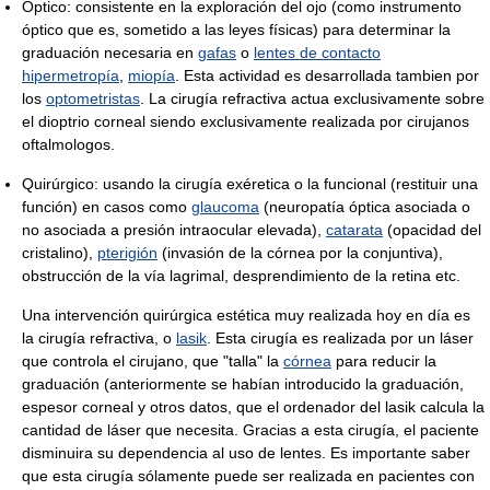
Óptico: consistente en la exploración del ojo (como instrumento
óptico que es, sometido a las leyes físicas) para determinar la
graduación necesaria en
gafas
o
lentes de contacto
hipermetropía
,
miopía
. Esta actividad es desarrollada tambien por
los
optometristas
. La cirugía refractiva actua exclusivamente sobre
el dioptrio corneal siendo exclusivamente realizada por cirujanos
oftalmologos.
Quirúrgico: usando la cirugía exéretica o la funcional (restituir una
función) en casos como
glaucoma
(neuropatía óptica asociada o
no asociada a presión intraocular elevada),
catarata
(opacidad del
cristalino),
pterigión
(invasión de la córnea por la conjuntiva),
obstrucción de la vía lagrimal, desprendimiento de la retina etc.
Una intervención quirúrgica estética muy realizada hoy en día es
la cirugía refractiva, o
lasik
. Esta cirugía es realizada por un láser
que controla el cirujano, que "talla" la
córnea
para reducir la
graduación (anteriormente se habían introducido la graduación,
espesor corneal y otros datos, que el ordenador del lasik calcula la
cantidad de láser que necesita. Gracias a esta cirugía, el paciente
disminuira su dependencia al uso de lentes. Es importante saber
que esta cirugía sólamente puede ser realizada en pacientes con