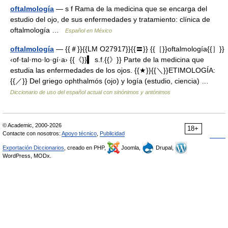
oftalmología
— s f Rama de la medicina que se encarga del
estudio del ojo, de sus enfermedades y tratamiento: clínica de
oftalmología …
Español en México
oftalmología
— {{＃}}{{LM O27917}}{{〓}} {{［}}oftalmología{{］}}
‹of·tal·mo·lo·gí·a› {{《}}▍ s.f.{{》}} Parte de la medicina que
estudia las enfermedades de los ojos. {{★}}{{＼}}ETIMOLOGÍA:
{{／}} Del griego ophthalmós (ojo) y logía (estudio, ciencia) …
Diccionario de uso del español actual con sinónimos y antónimos
© Academic, 2000-2026
18+
Contacte con nosotros:
Apoyo técnico
,
Publicidad
Exportación Diccionarios
, creado en PHP,
Joomla,
Drupal,
WordPress, MODx.