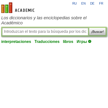
RU
EN
DE
FR
es-academic.com
Los diccionarios y las enciclopedias sobre el
Académico
¡Buscar!
interpretaciones
Traducciones
libros
Игры ⚽