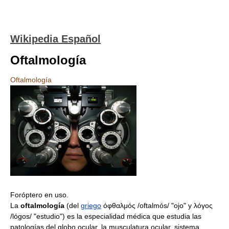
Wikipedia Español
Oftalmología
Oftalmología
Foróptero en uso.
La
oftalmología
(del
griego
όφθαλμός /oftalmós/ "ojo" y λόγος
/lógos/ "estudio") es la especialidad médica que estudia las
patologías del globo ocular, la musculatura ocular, sistema