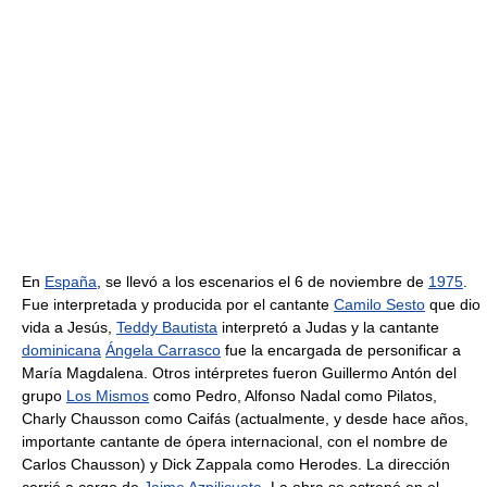
En
España
, se llevó a los escenarios el 6 de noviembre de
1975
.
Fue interpretada y producida por el cantante
Camilo Sesto
que dio
vida a Jesús,
Teddy Bautista
interpretó a Judas y la cantante
dominicana
Ángela Carrasco
fue la encargada de personificar a
María Magdalena. Otros intérpretes fueron Guillermo Antón del
grupo
Los Mismos
como Pedro, Alfonso Nadal como Pilatos,
Charly Chausson como Caifás (actualmente, y desde hace años,
importante cantante de ópera internacional, con el nombre de
Carlos Chausson) y Dick Zappala como Herodes. La dirección
corrió a cargo de
Jaime Azpilicueta
. La obra se estrenó en el