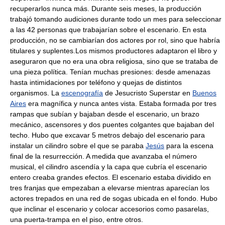
recuperarlos nunca más. Durante seis meses, la producción
trabajó tomando audiciones durante todo un mes para seleccionar
a las 42 personas que trabajarían sobre el escenario. En esta
producción, no se cambiarían dos actores por rol, sino que habría
titulares y suplentes.Los mismos productores adaptaron el libro y
aseguraron que no era una obra religiosa, sino que se trataba de
una pieza política. Tenían muchas presiones: desde amenazas
hasta intimidaciones por teléfono y quejas de distintos
organismos. La
escenografía
de Jesucristo Superstar en
Buenos
Aires
era magnífica y nunca antes vista. Estaba formada por tres
rampas que subían y bajaban desde el escenario, un brazo
mecánico, ascensores y dos puentes colgantes que bajaban del
techo. Hubo que excavar 5 metros debajo del escenario para
instalar un cilindro sobre el que se paraba
Jesús
para la escena
final de la resurrección. A medida que avanzaba el número
musical, el cilindro ascendía y la capa que cubría el escenario
entero creaba grandes efectos. El escenario estaba dividido en
tres franjas que empezaban a elevarse mientras aparecían los
actores trepados en una red de sogas ubicada en el fondo. Hubo
que inclinar el escenario y colocar accesorios como pasarelas,
una puerta-trampa en el piso, entre otros.