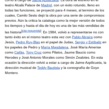
teatro Alcalá Palace de
Madrid
, con un éxito rotundo, lleno en
todas las funciones, se proyectó para 4 meses, al termino de los
cuales, Camilo Sesto dejó la obra por una serie de compromisos
previos. Aún la critica la cataloga como la mejor versión de todos
los tiempos y hasta el dia de hoy es una de las más vendidas de
[
cita requerida
]
las historia
. En 1984, volvió a representarse no con
tanto éxito en el mismo teatro esta vez con
Pablo Abraira
como
Jesús,
Pedro Ruy-Blas
en el papel de Judas,
Sergio y Estíbaliz
en
los papeles de Pedro y
María Magdalena
, José María Amerise
como
Caifás
,
Tony Cruz
como Pilatos, Jaume Baucis como
Herodes y José Antonio Morales como Simón Zealotes. En esta
ocasión la dirección volvió a estar a cargo de Jaime Azpilicueta, la
dirección musical de
Teddy Bautista
y la coreografía de Goyo
Montero.