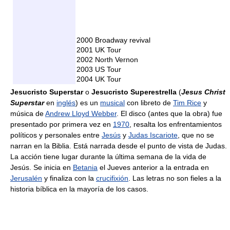
2000 Broadway revival
2001 UK Tour
2002 North Vernon
2003 US Tour
2004 UK Tour
Jesucristo Superstar
o
Jesucristo Superestrella
(
Jesus Christ
Superstar
en
inglés
) es un
musical
con libreto de
Tim Rice
y
música de
Andrew Lloyd Webber
. El disco (antes que la obra) fue
presentado por primera vez en
1970
, resalta los enfrentamientos
políticos y personales entre
Jesús
y
Judas Iscariote
, que no se
narran en la Biblia. Está narrada desde el punto de vista de Judas.
La acción tiene lugar durante la última semana de la vida de
Jesús. Se inicia en
Betania
el Jueves anterior a la entrada en
Jerusalén
y finaliza con la
crucifixión
. Las letras no son fieles a la
historia bíblica en la mayoría de los casos.