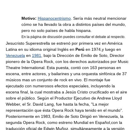
Motivo:
Hispanocentrismo
. Sería más neutral mencionar
cómo se ha llevado la obra a distintos países del mundo,
pero no solo países de habla hispana.
En la página de discusión puedes consultar el debate al respecto.
Jesucristo Superestrella se estrenó por primera vez en América
Latina en su idioma original Inglés en
Perú
en 1974,y luego en
Venezuela
en
1981
, bajo la Dirección de Emilio de Soto, Director
pionero de la Opera Rock, con los derechos autorizados por Music
Theatre International. Esta puesta, contó con 163 personas en
escena, entre actores, y bailarines y una orquesta sinfónica de 37
músicos mas un conjunto de rock en vivo. El montaje fue
ejecutado con numerosos efectos especiales, incluyendo la
escena final, la cual mostraba a Jesús Cristo crucificado en el aire
sobre el público. Según el Productor Ejecutivo de Andrew Lloyd
Webber, el Sr. David Lang, fue hasta la fecha, "La mejor
representación que ésta Opera Rock haya tenido en el mundo".
Posteriormente en 1983, Emilio de Soto Dirigió en Venezuela, la
segunda Opera Rock, como estreno Mundial en Español,con la
traducción oficial de Edwin Muñoz, simultáneamente a la versión