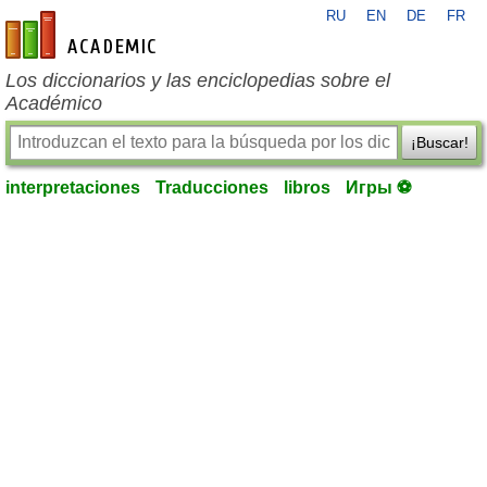
RU
EN
DE
FR
es-academic.com
Los diccionarios y las enciclopedias sobre el
Académico
¡Buscar!
interpretaciones
Traducciones
libros
Игры ⚽