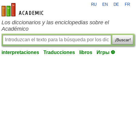
RU
EN
DE
FR
es-academic.com
Los diccionarios y las enciclopedias sobre el
Académico
¡Buscar!
interpretaciones
Traducciones
libros
Игры ⚽