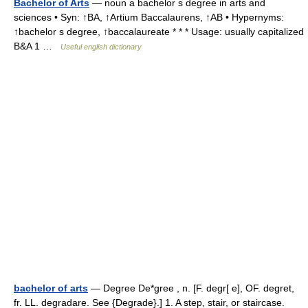
Bachelor of Arts
— noun a bachelor s degree in arts and
sciences • Syn: ↑BA, ↑Artium Baccalaurens, ↑AB • Hypernyms:
↑bachelor s degree, ↑baccalaureate * * * Usage: usually capitalized
B&A 1 …
Useful english dictionary
bachelor of arts
— Degree De*gree , n. [F. degr[ e], OF. degret,
fr. LL. degradare. See {Degrade}.] 1. A step, stair, or staircase.