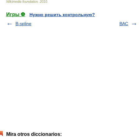
Wikimedia foundation
.
2010
.
Игры ⚽
Нужно решить контрольную?
B-spline
BAC
Mira otros diccionarios: