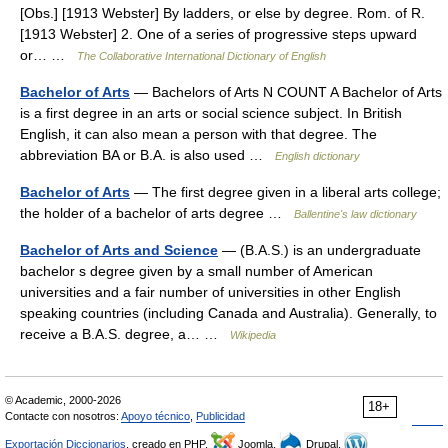
[Obs.] [1913 Webster] By ladders, or else by degree. Rom. of R.
[1913 Webster] 2. One of a series of progressive steps upward
or… …
The Collaborative International Dictionary of English
Bachelor of Arts
— Bachelors of Arts N COUNT A Bachelor of Arts
is a first degree in an arts or social science subject. In British
English, it can also mean a person with that degree. The
abbreviation BA or B.A. is also used …
English dictionary
Bachelor of Arts
— The first degree given in a liberal arts college;
the holder of a bachelor of arts degree …
Ballentine's law dictionary
Bachelor of Arts and Science
— (B.A.S.) is an undergraduate
bachelor s degree given by a small number of American
universities and a fair number of universities in other English
speaking countries (including Canada and Australia). Generally, to
receive a B.A.S. degree, a… …
Wikipedia
© Academic, 2000-2026
18+
Contacte con nosotros:
Apoyo técnico
,
Publicidad
Exportación Diccionarios
, creado en PHP,
Joomla,
Drupal,