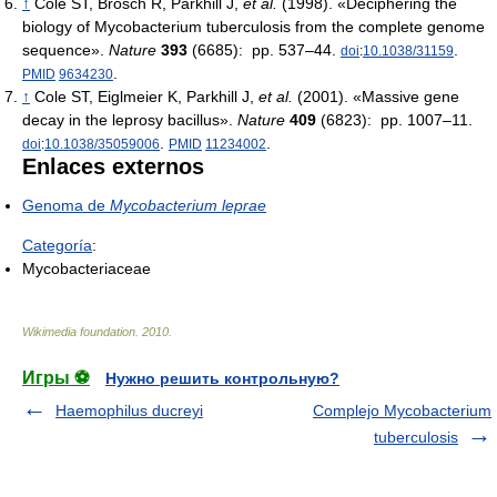
↑
Cole ST, Brosch R, Parkhill J,
et al.
(1998). «Deciphering the
biology of Mycobacterium tuberculosis from the complete genome
sequence».
Nature
393
(6685): pp. 537–44.
.
doi
:
10.1038/31159
.
PMID
9634230
↑
Cole ST, Eiglmeier K, Parkhill J,
et al.
(2001). «Massive gene
decay in the leprosy bacillus».
Nature
409
(6823): pp. 1007–11.
.
.
doi
:
10.1038/35059006
PMID
11234002
Enlaces externos
Genoma de
Mycobacterium leprae
Categoría
:
Mycobacteriaceae
Wikimedia foundation
.
2010
.
Игры ⚽
Нужно решить контрольную?
Haemophilus ducreyi
Complejo Mycobacterium
tuberculosis