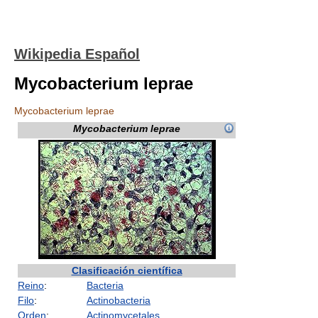
Wikipedia Español
Mycobacterium leprae
Mycobacterium leprae
Mycobacterium leprae
Clasificación científica
Reino
:
Bacteria
Filo
:
Actinobacteria
Orden
:
Actinomycetales