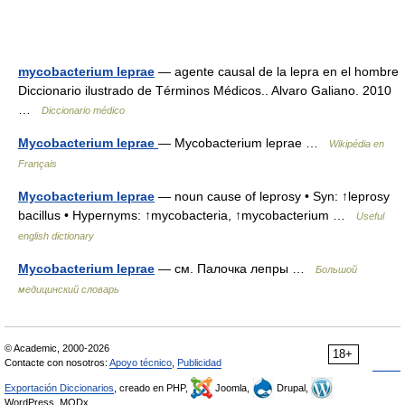
mycobacterium leprae
— agente causal de la lepra en el hombre
Diccionario ilustrado de Términos Médicos.. Alvaro Galiano. 2010
…
Diccionario médico
Mycobacterium leprae
— Mycobacterium leprae …
Wikipédia en
Français
Mycobacterium leprae
— noun cause of leprosy • Syn: ↑leprosy
bacillus • Hypernyms: ↑mycobacteria, ↑mycobacterium …
Useful
english dictionary
Mycobacterium leprae
— см. Палочка лепры …
Большой
медицинский словарь
© Academic, 2000-2026
18+
Contacte con nosotros:
Apoyo técnico
,
Publicidad
Exportación Diccionarios
, creado en PHP,
Joomla,
Drupal,
WordPress, MODx.