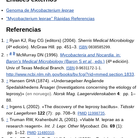
Genoma de
Mycobacterium leprae
"Mycobacterium leprae" Rápidas Referencias
Referencias
↑
Ryan KJ, Ray CG (editors) (2004).
Sherris Medical Microbiology
(4ª edición). McGraw Hill. pp. 451–3.
.
ISBN
0838585299
a
b
↑
McMurray DN (1996).
Mycobacteria and Nocardia.
in:
Baron's Medical Microbiology
(Baron S
et al.
, eds.)
(4ª edición).
Univ of Texas Medical Branch.
.
ISBN
0-9631172-1-1
http://www.ncbi.nlm.nih.gov/books/bv.fcgi?rid=mmed.section.1833
.
↑
Hansen GHA (1874). «Undersøgelser Angående
Spedalskhedens Årsager (Investigations concerning the etiology of
leprosy)»
(en noruego)
.
Norsk Mag. Laegervidenskaben
4
: pp. 1–
88.
↑
Irgens L (2002). «The discovery of the leprosy bacillus».
Tidsskr
nor Laegeforen
122
(7): pp. 708–9.
.
PMID
11998735
↑
Truman RW, Krahenbuhl JL (2001). «Viable M. leprae as a
research reagent».
Int. J. Lepr. Other Mycobact. Dis.
69
(1):
pp. 1–12.
.
PMID
11480310