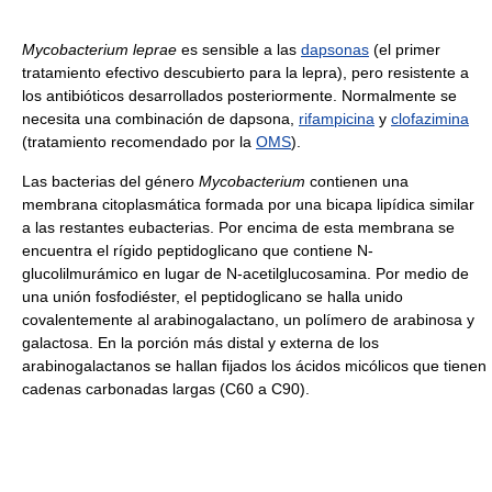
Mycobacterium leprae
es sensible a las
dapsonas
(el primer
tratamiento efectivo descubierto para la lepra), pero resistente a
los antibióticos desarrollados posteriormente. Normalmente se
necesita una combinación de dapsona,
rifampicina
y
clofazimina
(tratamiento recomendado por la
OMS
).
Las bacterias del género
Mycobacterium
contienen una
membrana citoplasmática formada por una bicapa lipídica similar
a las restantes eubacterias. Por encima de esta membrana se
encuentra el rígido peptidoglicano que contiene N-
glucolilmurámico en lugar de N-acetilglucosamina. Por medio de
una unión fosfodiéster, el peptidoglicano se halla unido
covalentemente al arabinogalactano, un polímero de arabinosa y
galactosa. En la porción más distal y externa de los
arabinogalactanos se hallan fijados los ácidos micólicos que tienen
cadenas carbonadas largas (C60 a C90).