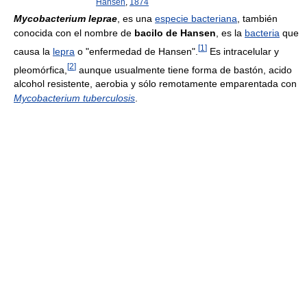
Hansen
,
1874
Mycobacterium leprae
, es una
especie bacteriana
, también
conocida con el nombre de
bacilo de Hansen
, es la
bacteria
que
[
1
]
causa la
lepra
o "enfermedad de Hansen".
Es intracelular y
[
2
]
pleomórfica,
aunque usualmente tiene forma de bastón, acido
alcohol resistente, aerobia y sólo remotamente emparentada con
Mycobacterium tuberculosis
.