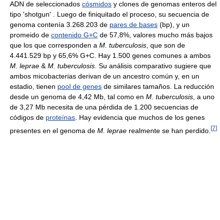
ADN de seleccionados
cósmidos
y clones de genomas enteros del
tipo 'shotgun' . Luego de finiquitado el proceso, su secuencia de
genoma contenía 3.268.203 de
pares de bases
(bp), y un
promeido de
contenido G+C
de 57,8%, valores mucho más bajos
que los que corresponden a
M. tuberculosis
, que son de
4.441.529 bp y 65,6% G+C. Hay 1.500 genes comunes a ambos
M. leprae
&
M. tuberculosis
. Su análisis comparativo sugiere que
ambos micobacterias derivan de un ancestro común y, en un
estadio, tienen
pool de genes
de similares tamaños. La reducción
desde un genoma de 4,42 Mb, tal como en
M. tuberculosis
, a uno
de 3,27 Mb necesita de una pérdida de 1.200 secuencias de
códigos de
proteínas
. Hay evidencia que muchos de los genes
[
7
]
presentes en el genoma de
M. leprae
realmente se han perdido.