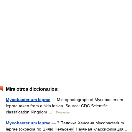
Mira otros diccionarios:
Mycobacterium leprae
— Microphotograph of Mycobacterium
leprae taken from a skin lesion. Source: CDC Scientific
classification Kingdom …
Wikipedia
Mycobacterium leprae
— ? Палочка Хансена Mycobacterium
leprae (окраска по Цилю Нельсену) Научная классификация …